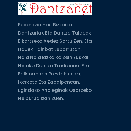
Federazio Hau Bizkaiko
Dantzariak Eta Dantza Taldeak
Elkartzeko Xedez Sortu Zen, Eta
Hauek Hainbat Esparrutan,
Hala Nola Bizkaiko Zein Euskal
Herriko Dantza Tradizional Eta
Folklorearen Prestakuntza,
Ikerketa Eta Zabalpenean,
Egindako Ahaleginak Osatzeko
Helburua Izan Zuen.