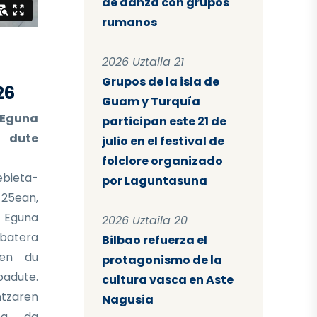
de danza con grupos
rumanos
2026 Uztaila 21
Grupos de la isla de
26
Guam y Turquía
 Eguna
participan este 21 de
o dute
julio en el festival de
folclore organizado
bieta-
por Laguntasuna
 25ean,
 Eguna
2026 Uztaila 20
atera
Bilbao refuerza el
zen du
protagonismo de la
badute.
cultura vasca en Aste
ntzaren
Nagusia
zea da