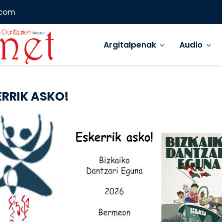
.com
Main menu
Argitalpenak
Audio
ERRIK ASKO!