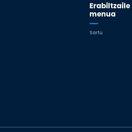
Erabiltzaile
menua
Sartu