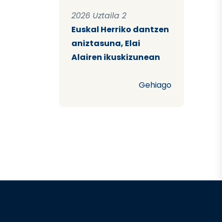
2026 Uztaila 2
Euskal Herriko dantzen
aniztasuna, Elai
Alairen ikuskizunean
Gehiago