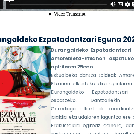
angaldeko Ezpatadantzari Eguna 20
Durangaldeko Ezpatadantzari
Amorebieta-Etxanon ospatuk
apirilaren 25ean
Eskualdeko dantza taldeak Amore
Etxanon elkartuko dira apirilaren
Durangaldeko Ezpatadantzari
ospatzeko. Dantzariekin b
Gerediaga elkarteak koordinat
jaialdia, eta udalaren laguntza ere 
Erakustaldia egiteaz gainera, da
sustapenean eragiten jarrait