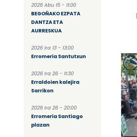
2026 Abu 15 - 11:00
BEGOÑAKO EZPATA
DANTZA ETA
AURRESKUA
2026 Ira 13 - 13:00
Erromeria Santutxun
2026 Ira 26 - 11:30
Erraldoien kalejira
Sarrikon
2026 Ira 26 - 20:00
Erromeria Santiago
plazan