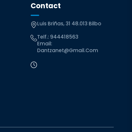
Contact
Luis Briñas, 31 48.013 Bilbo
Telf.:
944418563
Email:
Dantzanet@gmail.com