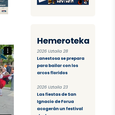
Hemeroteka
2026 Uztaila 28
Lanestosa se prepara
para bailar con los
arcos floridos
2026 Uztaila 23
Las fiestas de San
Ignacio de Forua
acogerán un festival