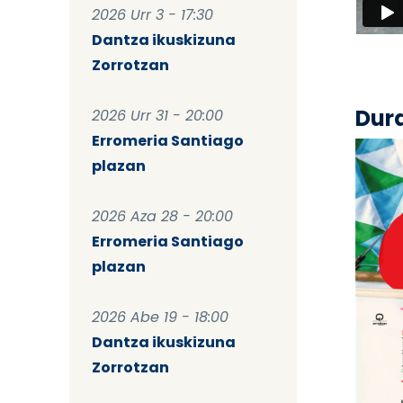
2026 Urr 3 - 17:30
Dantza ikuskizuna
Zorrotzan
Dur
2026 Urr 31 - 20:00
Erromeria Santiago
plazan
2026 Aza 28 - 20:00
Erromeria Santiago
plazan
2026 Abe 19 - 18:00
Dantza ikuskizuna
Zorrotzan