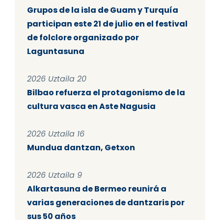
Grupos de la isla de Guam y Turquía
participan este 21 de julio en el festival
de folclore organizado por
Laguntasuna
2026 Uztaila 20
Bilbao refuerza el protagonismo de la
cultura vasca en Aste Nagusia
2026 Uztaila 16
Mundua dantzan, Getxon
2026 Uztaila 9
Alkartasuna de Bermeo reunirá a
varias generaciones de dantzaris por
sus 50 años