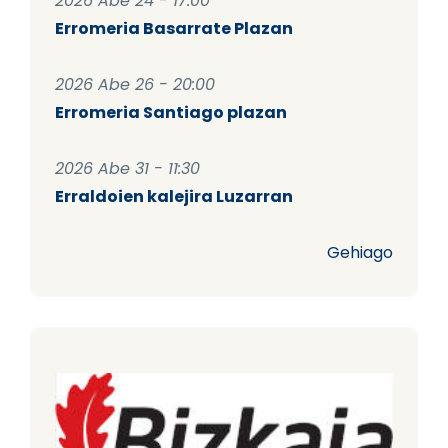
2026 Abe 24 - 17:00
Erromeria Basarrate Plazan
2026 Abe 26 - 20:00
Erromeria Santiago plazan
2026 Abe 31 - 11:30
Erraldoien kalejira Luzarran
Gehiago