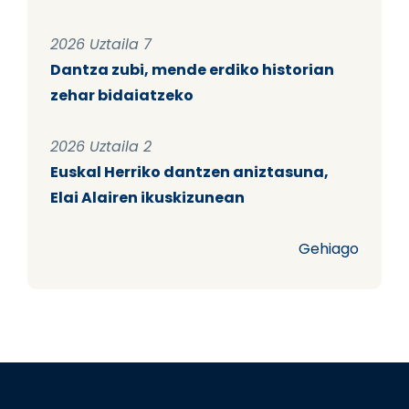
2026 Uztaila 7
Dantza zubi, mende erdiko historian
zehar bidaiatzeko
2026 Uztaila 2
Euskal Herriko dantzen aniztasuna,
Elai Alairen ikuskizunean
Gehiago