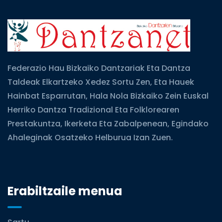
Federazio Hau Bizkaiko Dantzariak Eta Dantza
Taldeak Elkartzeko Xedez Sortu Zen, Eta Hauek
Hainbat Esparrutan, Hala Nola Bizkaiko Zein Euskal
Herriko Dantza Tradizional Eta Folklorearen
Prestakuntza, Ikerketa Eta Zabalpenean, Egindako
Ahaleginak Osatzeko Helburua Izan Zuen.
Erabiltzaile menua