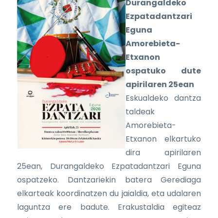
Durangaldeko
Ezpatadantzari
Eguna
Amorebieta-
Etxanon
ospatuko dute
apirilaren 25ean
Eskualdeko dantza
taldeak
Amorebieta-
Etxanon elkartuko
dira apirilaren
25ean, Durangaldeko Ezpatadantzari Eguna
ospatzeko. Dantzariekin batera Gerediaga
elkarteak koordinatzen du jaialdia, eta udalaren
laguntza ere badute. Erakustaldia egiteaz