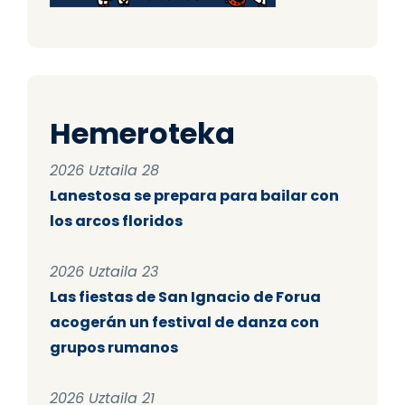
Hemeroteka
2026 Uztaila 28
Lanestosa se prepara para bailar con
los arcos floridos
2026 Uztaila 23
Las fiestas de San Ignacio de Forua
acogerán un festival de danza con
grupos rumanos
2026 Uztaila 21