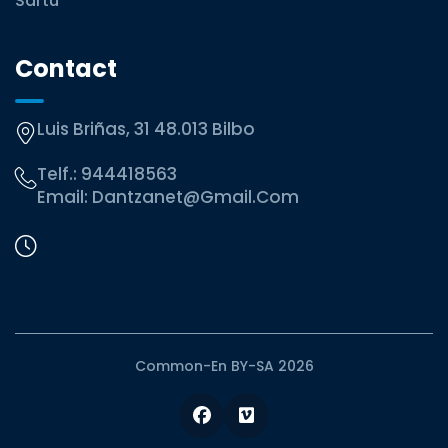
Sartu
Contact
Luis Briñas, 31 48.013 Bilbo
Telf.:
944418563
Email:
Dantzanet@gmail.com
Common-En BY-SA 2026
Facebook
Vimeo