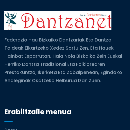
Federazio Hau Bizkaiko Dantzariak Eta Dantza
Taldeak Elkartzeko Xedez Sortu Zen, Eta Hauek
Hainbat Esparrutan, Hala Nola Bizkaiko Zein Euskal
Herriko Dantza Tradizional Eta Folklorearen
Prestakuntza, Ikerketa Eta Zabalpenean, Egindako
Ahaleginak Osatzeko Helburua Izan Zuen.
Erabiltzaile menua