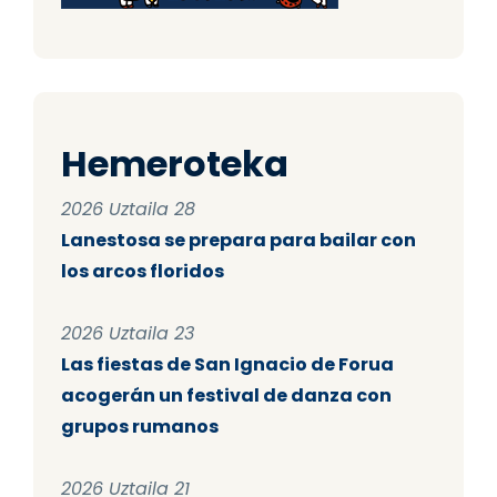
Hemeroteka
2026 Uztaila 28
Lanestosa se prepara para bailar con
los arcos floridos
2026 Uztaila 23
Las fiestas de San Ignacio de Forua
acogerán un festival de danza con
grupos rumanos
2026 Uztaila 21