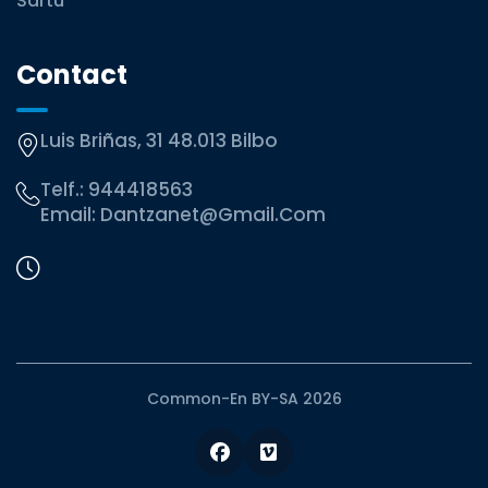
Sartu
Contact
Luis Briñas, 31 48.013 Bilbo
Telf.:
944418563
Email:
Dantzanet@gmail.com
Common-En BY-SA 2026
Facebook
Vimeo