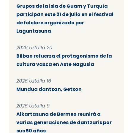
Grupos de la isla de Guam y Turquía
participan este 21 de julio en el festival
de folclore organizado por
Laguntasuna
2026 Uztaila 20
Bilbao refuerza el protagonismo de la
cultura vasca en Aste Nagusia
2026 Uztaila 16
Mundua dantzan, Getxon
2026 Uztaila 9
Alkartasuna de Bermeo reunirá a
varias generaciones de dantzaris por
sus 50 años