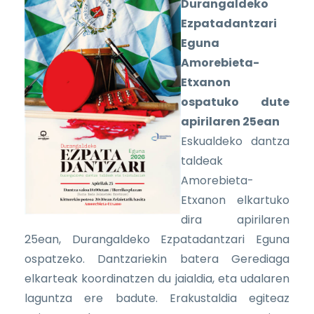
Durangaldeko
Ezpatadantzari
Eguna
Amorebieta-
Etxanon
ospatuko dute
apirilaren 25ean
Eskualdeko dantza
taldeak
Amorebieta-
Etxanon elkartuko
dira apirilaren
25ean, Durangaldeko Ezpatadantzari Eguna
ospatzeko. Dantzariekin batera Gerediaga
elkarteak koordinatzen du jaialdia, eta udalaren
laguntza ere badute. Erakustaldia egiteaz