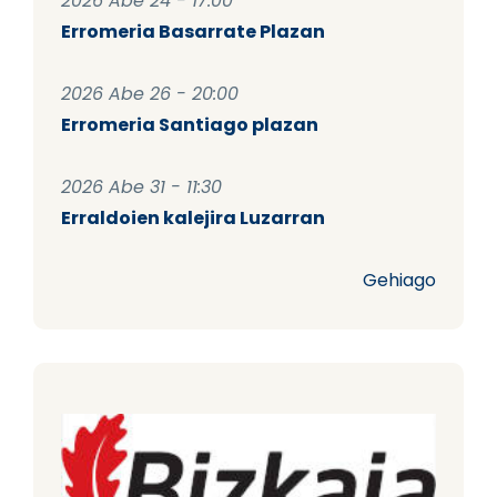
2026 Abe 24 - 17:00
Erromeria Basarrate Plazan
2026 Abe 26 - 20:00
Erromeria Santiago plazan
2026 Abe 31 - 11:30
Erraldoien kalejira Luzarran
Gehiago