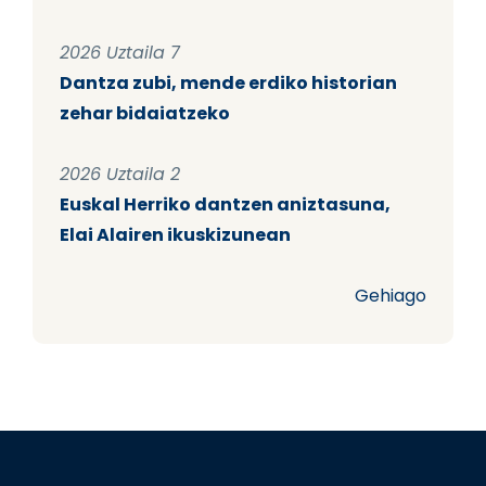
2026 Uztaila 7
Dantza zubi, mende erdiko historian
zehar bidaiatzeko
2026 Uztaila 2
Euskal Herriko dantzen aniztasuna,
Elai Alairen ikuskizunean
Gehiago