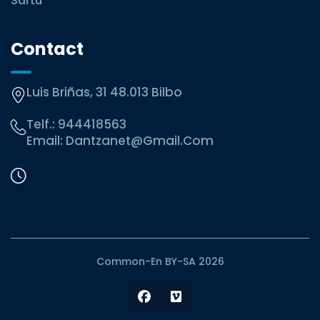
Sartu
Contact
Luis Briñas, 31 48.013 Bilbo
Telf.:
944418563
Email:
Dantzanet@gmail.com
Common-En BY-SA 2026
Facebook
Vimeo