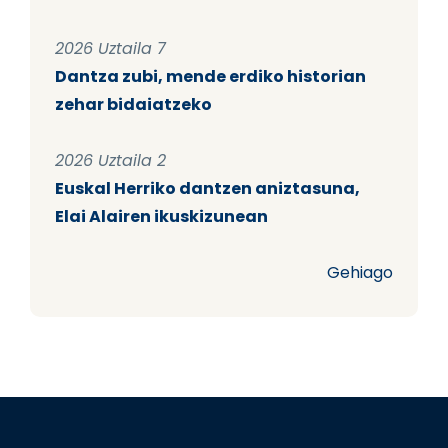
2026 Uztaila 7
Dantza zubi, mende erdiko historian
zehar bidaiatzeko
2026 Uztaila 2
Euskal Herriko dantzen aniztasuna,
Elai Alairen ikuskizunean
Gehiago