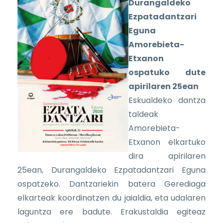
Durangaldeko
Ezpatadantzari
Eguna
Amorebieta-
Etxanon
ospatuko dute
apirilaren 25ean
Eskualdeko dantza
taldeak
Amorebieta-
Etxanon elkartuko
dira apirilaren
25ean, Durangaldeko Ezpatadantzari Eguna
ospatzeko. Dantzariekin batera Gerediaga
elkarteak koordinatzen du jaialdia, eta udalaren
laguntza ere badute. Erakustaldia egiteaz