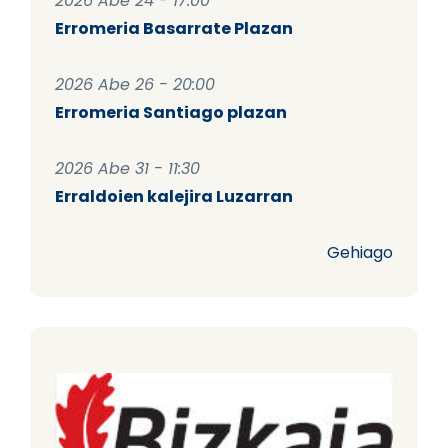
2026 Abe 24 - 17:00
Erromeria Basarrate Plazan
2026 Abe 26 - 20:00
Erromeria Santiago plazan
2026 Abe 31 - 11:30
Erraldoien kalejira Luzarran
Gehiago