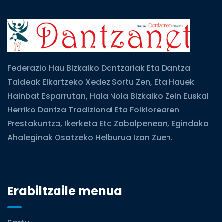
Federazio Hau Bizkaiko Dantzariak Eta Dantza
Taldeak Elkartzeko Xedez Sortu Zen, Eta Hauek
Hainbat Esparrutan, Hala Nola Bizkaiko Zein Euskal
Herriko Dantza Tradizional Eta Folklorearen
Prestakuntza, Ikerketa Eta Zabalpenean, Egindako
Ahaleginak Osatzeko Helburua Izan Zuen.
Erabiltzaile menua