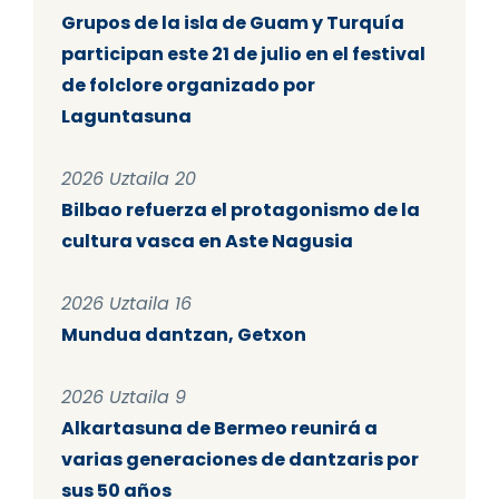
Grupos de la isla de Guam y Turquía
participan este 21 de julio en el festival
de folclore organizado por
Laguntasuna
2026 Uztaila 20
Bilbao refuerza el protagonismo de la
cultura vasca en Aste Nagusia
2026 Uztaila 16
Mundua dantzan, Getxon
2026 Uztaila 9
Alkartasuna de Bermeo reunirá a
varias generaciones de dantzaris por
sus 50 años