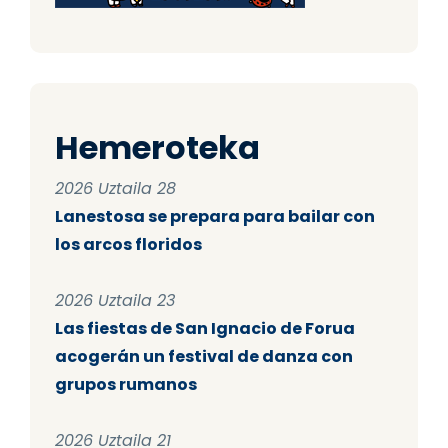
Hemeroteka
2026 Uztaila 28
Lanestosa se prepara para bailar con
los arcos floridos
2026 Uztaila 23
Las fiestas de San Ignacio de Forua
acogerán un festival de danza con
grupos rumanos
2026 Uztaila 21