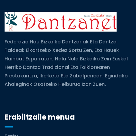
Federazio Hau Bizkaiko Dantzariak Eta Dantza
Taldeak Elkartzeko Xedez Sortu Zen, Eta Hauek
Hainbat Esparrutan, Hala Nola Bizkaiko Zein Euskal
Herriko Dantza Tradizional Eta Folklorearen
Prestakuntza, Ikerketa Eta Zabalpenean, Egindako
Ahaleginak Osatzeko Helburua Izan Zuen.
Erabiltzaile menua