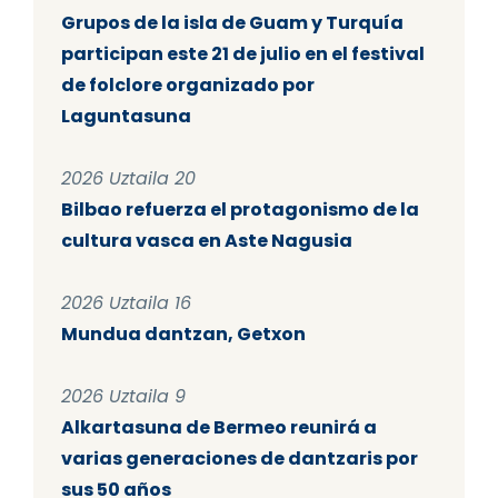
Grupos de la isla de Guam y Turquía
participan este 21 de julio en el festival
de folclore organizado por
Laguntasuna
2026 Uztaila 20
Bilbao refuerza el protagonismo de la
cultura vasca en Aste Nagusia
2026 Uztaila 16
Mundua dantzan, Getxon
2026 Uztaila 9
Alkartasuna de Bermeo reunirá a
varias generaciones de dantzaris por
sus 50 años