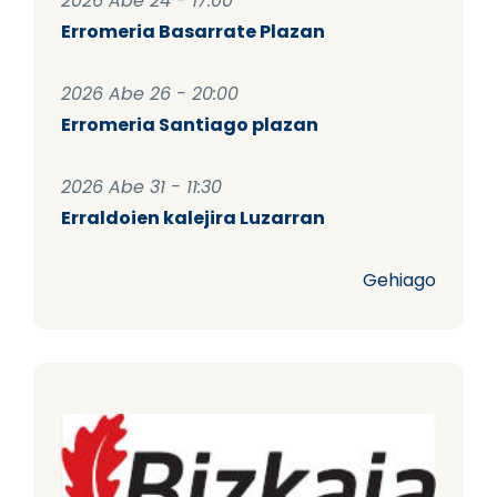
2026 Abe 24 - 17:00
Erromeria Basarrate Plazan
2026 Abe 26 - 20:00
Erromeria Santiago plazan
2026 Abe 31 - 11:30
Erraldoien kalejira Luzarran
Gehiago