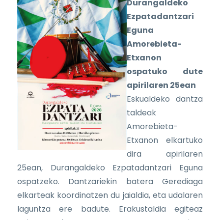
Durangaldeko
Ezpatadantzari
Eguna
Amorebieta-
Etxanon
ospatuko dute
apirilaren 25ean
Eskualdeko dantza
taldeak
Amorebieta-
Etxanon elkartuko
dira apirilaren
25ean, Durangaldeko Ezpatadantzari Eguna
ospatzeko. Dantzariekin batera Gerediaga
elkarteak koordinatzen du jaialdia, eta udalaren
laguntza ere badute. Erakustaldia egiteaz