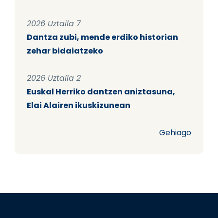
2026 Uztaila 7
Dantza zubi, mende erdiko historian
zehar bidaiatzeko
2026 Uztaila 2
Euskal Herriko dantzen aniztasuna,
Elai Alairen ikuskizunean
Gehiago