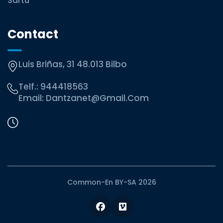
Sartu
Contact
Luis Briñas, 31 48.013 Bilbo
Telf.:
944418563
Email:
Dantzanet@gmail.com
Common-En BY-SA 2026
Facebook
Vimeo