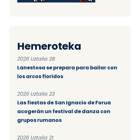
Hemeroteka
2026 Uztaila 28
Lanestosa se prepara para bailar con
los arcos floridos
2026 Uztaila 23
Las fiestas de San Ignacio de Forua
acogerán un festival de danza con
grupos rumanos
2026 Uztaila 21