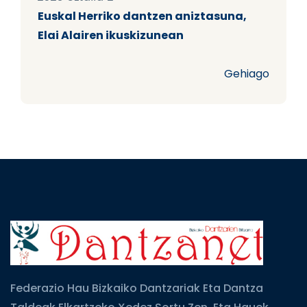
Euskal Herriko dantzen aniztasuna,
Elai Alairen ikuskizunean
Gehiago
Federazio Hau Bizkaiko Dantzariak Eta Dantza