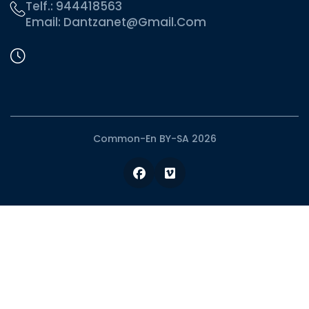
Telf.:
944418563
Email:
Dantzanet@gmail.com
Common-En BY-SA 2026
Facebook
Vimeo