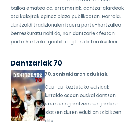
balioa ematea da, erromeriak, dantza-alardeak
eta kalejirak eginez plaza publikoetan. Horrela,
dantzaldi tradizionalen izaera parte-hartzailea
berreskuratu nahi da, non dantzariek festan
parte hartzeko gonbita egiten dieten ikusleei.
Dantzariak 70
70. zenbakiaren edukiak
Gaur aurkeztutako edizioak
lurralde osoan euskal dantzen
eremuan garatzen den jarduna
islatzen duten eduki anitz biltzen
ditu: