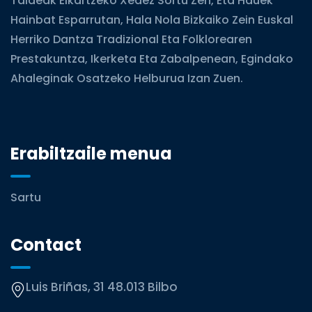
Taldeak Elkartzeko Xedez Sortu Zen, Eta Hauek
Hainbat Esparrutan, Hala Nola Bizkaiko Zein Euskal
Herriko Dantza Tradizional Eta Folklorearen
Prestakuntza, Ikerketa Eta Zabalpenean, Egindako
Ahaleginak Osatzeko Helburua Izan Zuen.
Erabiltzaile menua
Sartu
Contact
Luis Briñas, 31 48.013 Bilbo