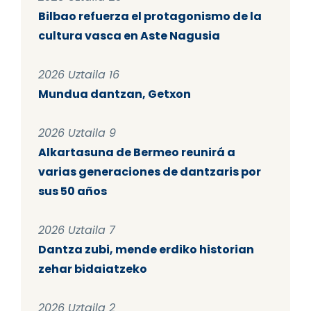
Bilbao refuerza el protagonismo de la
cultura vasca en Aste Nagusia
2026 Uztaila 16
Mundua dantzan, Getxon
2026 Uztaila 9
Alkartasuna de Bermeo reunirá a
varias generaciones de dantzaris por
sus 50 años
2026 Uztaila 7
Dantza zubi, mende erdiko historian
zehar bidaiatzeko
2026 Uztaila 2