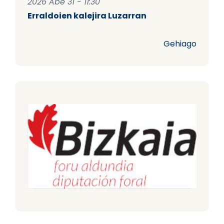
2026 Abe 31 - 11:30
Erraldoien kalejira Luzarran
Gehiago