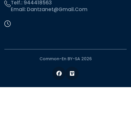
Telf.:
944418563
Email:
Dantzanet@gmail.com
Common-En BY-SA 2026
Facebook
Vimeo