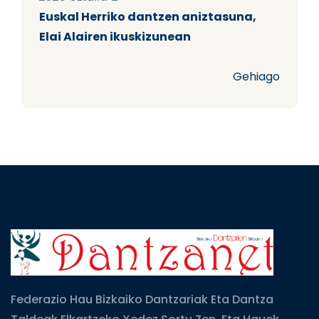
Euskal Herriko dantzen aniztasuna,
Elai Alairen ikuskizunean
Gehiago
Federazio Hau Bizkaiko Dantzariak Eta Dantza