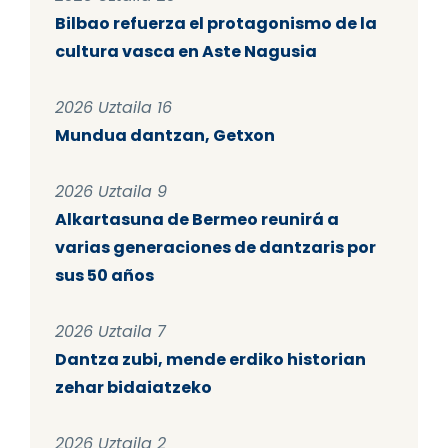
Bilbao refuerza el protagonismo de la
cultura vasca en Aste Nagusia
2026 Uztaila 16
Mundua dantzan, Getxon
2026 Uztaila 9
Alkartasuna de Bermeo reunirá a
varias generaciones de dantzaris por
sus 50 años
2026 Uztaila 7
Dantza zubi, mende erdiko historian
zehar bidaiatzeko
2026 Uztaila 2