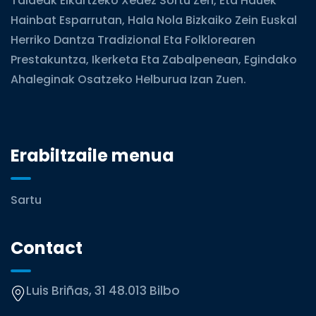
Taldeak Elkartzeko Xedez Sortu Zen, Eta Hauek
Hainbat Esparrutan, Hala Nola Bizkaiko Zein Euskal
Herriko Dantza Tradizional Eta Folklorearen
Prestakuntza, Ikerketa Eta Zabalpenean, Egindako
Ahaleginak Osatzeko Helburua Izan Zuen.
Erabiltzaile menua
Sartu
Contact
Luis Briñas, 31 48.013 Bilbo