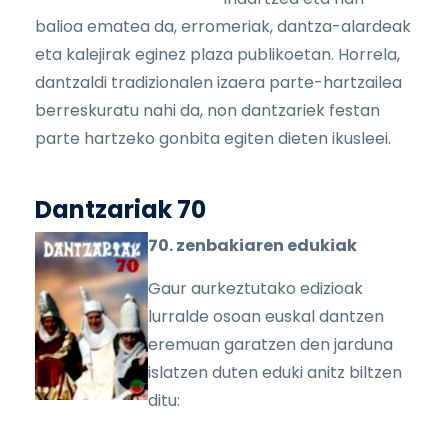
balioa ematea da, erromeriak, dantza-alardeak
eta kalejirak eginez plaza publikoetan. Horrela,
dantzaldi tradizionalen izaera parte-hartzailea
berreskuratu nahi da, non dantzariek festan
parte hartzeko gonbita egiten dieten ikusleei.
Dantzariak 70
70. zenbakiaren edukiak
Gaur aurkeztutako edizioak
lurralde osoan euskal dantzen
eremuan garatzen den jarduna
islatzen duten eduki anitz biltzen
ditu: