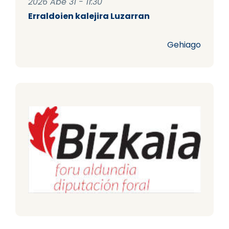
2026 Abe 31 - 11:30
Erraldoien kalejira Luzarran
Gehiago