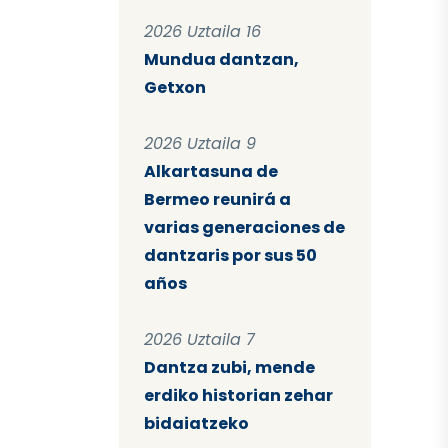
2026 Uztaila 16
Mundua dantzan,
Getxon
2026 Uztaila 9
Alkartasuna de
Bermeo reunirá a
varias generaciones de
dantzaris por sus 50
años
2026 Uztaila 7
Dantza zubi, mende
erdiko historian zehar
bidaiatzeko