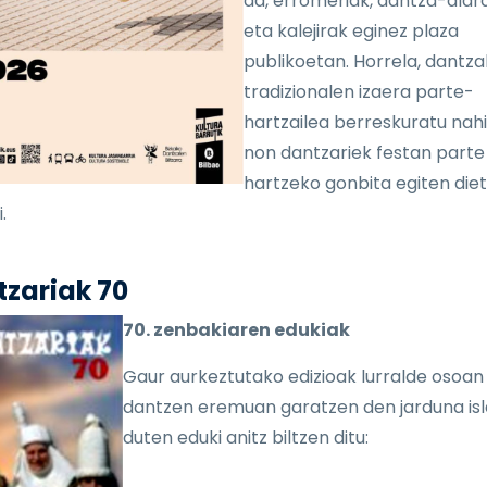
da, erromeriak, dantza-alar
eta kalejirak eginez plaza
publikoetan. Horrela, dantzal
tradizionalen izaera parte-
hartzailea berreskuratu nahi
non dantzariek festan parte
hartzeko gonbita egiten die
.
zariak 70
70. zenbakiaren edukiak
Gaur aurkeztutako edizioak lurralde osoan
dantzen eremuan garatzen den jarduna is
duten eduki anitz biltzen ditu: