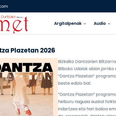
.com
Main menu
Argitalpenak
Audio
za Plazetan 2026
Bizkaiko Dantzarien Biltzarr
Bilboko Udalak abian jarriko
“Dantza Plazetan” program
beste edizio bat.
“Dantza Plazetan” program
helburu nagusia euskal folkl
indartzea eta hari balioa e