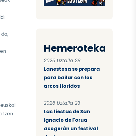
deak
di
 da,
Hemeroteka
ten
2026 Uztaila 28
Lanestosa se prepara
para bailar con los
arcos floridos
2026 Uztaila 23
 euskal
Las fiestas de San
latzen
Ignacio de Forua
acogerán un festival