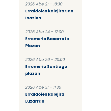
2026 Abe 21 - 18:30
Erraldoien kalejira San
Inazion
2026 Abe 24 - 17:00
Erromeria Basarrate
Plazan
2026 Abe 26 - 20:00
Erromeria Santiago
plazan
2026 Abe 31 - 11:30
Erraldoien kalejira
Luzarran