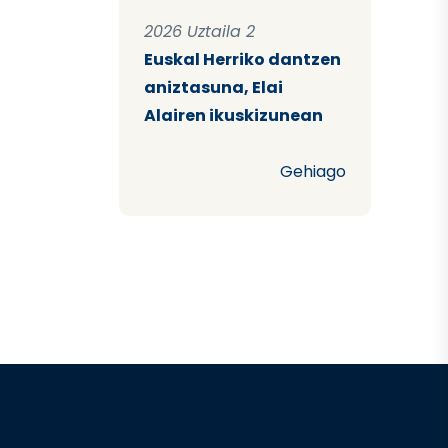
2026 Uztaila 2
Euskal Herriko dantzen
aniztasuna, Elai
Alairen ikuskizunean
Gehiago