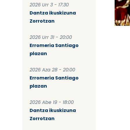
2026 Urr 3 - 17:30
Pag
Dantza ikuskizuna
Zorrotzan
2026 Urr 31 - 20:00
Erromeria Santiago
plazan
2026 Aza 28 - 20:00
Erromeria Santiago
plazan
2026 Abe 19 - 18:00
Dantza ikuskizuna
Zorrotzan