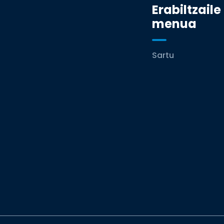
Erabiltzaile
menua
Sartu