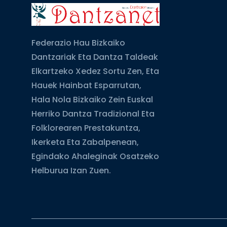
Federazio Hau Bizkaiko
Dantzariak Eta Dantza Taldeak
Elkartzeko Xedez Sortu Zen, Eta
Hauek Hainbat Esparrutan,
Hala Nola Bizkaiko Zein Euskal
Herriko Dantza Tradizional Eta
Folklorearen Prestakuntza,
Ikerketa Eta Zabalpenean,
Egindako Ahaleginak Osatzeko
Helburua Izan Zuen.