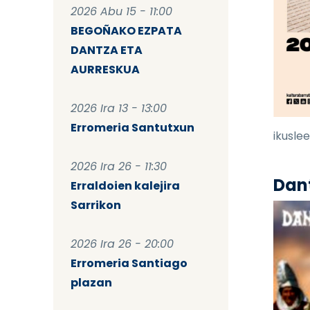
2026 Abu 15 - 11:00
BEGOÑAKO EZPATA
DANTZA ETA
AURRESKUA
2026 Ira 13 - 13:00
Erromeria Santutxun
ikusleei
2026 Ira 26 - 11:30
Dant
Erraldoien kalejira
Sarrikon
2026 Ira 26 - 20:00
Erromeria Santiago
plazan