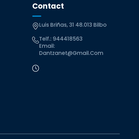
Contact
Luis Briñas, 31 48.013 Bilbo
Telf.:
944418563
Email:
Dantzanet@gmail.com