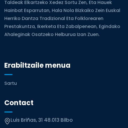
Taldeak Elkartzeko Xedez Sortu Zen, Eta Hauek
Hainbat Esparrutan, Hala Nola Bizkaiko Zein Euskal
Herriko Dantza Tradizional Eta Folklorearen
Prestakuntza, Ikerketa Eta Zabalpenean, Egindako
Ahaleginak Osatzeko Helburua Izan Zuen.
Erabiltzaile menua
Sartu
Contact
Luis Briñas, 31 48.013 Bilbo