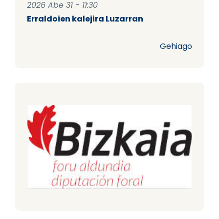
2026 Abe 31 - 11:30
Erraldoien kalejira Luzarran
Gehiago