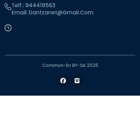
Telf.:
944418563
Email:
Dantzanet@gmail.com
Common-En BY-SA 2026
Facebook
Vimeo