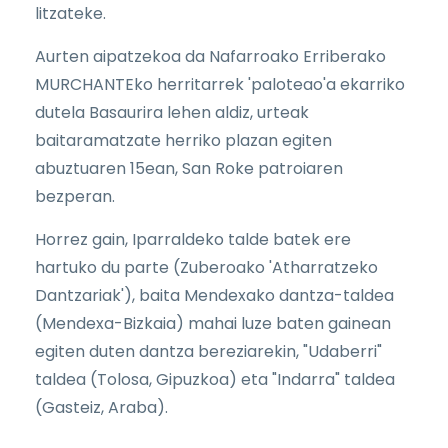
litzateke.
Aurten aipatzekoa da Nafarroako Erriberako
MURCHANTEko herritarrek 'paloteao'a ekarriko
dutela Basaurira lehen aldiz, urteak
baitaramatzate herriko plazan egiten
abuztuaren 15ean, San Roke patroiaren
bezperan.
Horrez gain, Iparraldeko talde batek ere
hartuko du parte (Zuberoako 'Atharratzeko
Dantzariak'), baita Mendexako dantza-taldea
(Mendexa-Bizkaia) mahai luze baten gainean
egiten duten dantza bereziarekin, "Udaberri"
taldea (Tolosa, Gipuzkoa) eta "Indarra" taldea
(Gasteiz, Araba).