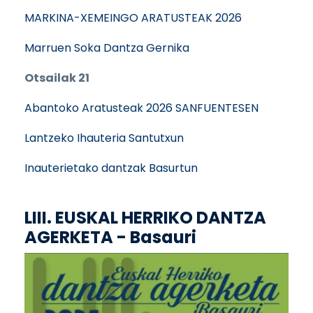
MARKINA-XEMEINGO ARATUSTEAK 2026
Marruen Soka Dantza Gernika
Otsailak 21
Abantoko Aratusteak 2026 SANFUENTESEN
Lantzeko Ihauteria Santutxun
Inauterietako dantzak Basurtun
LIII. EUSKAL HERRIKO DANTZA
AGERKETA - Basauri