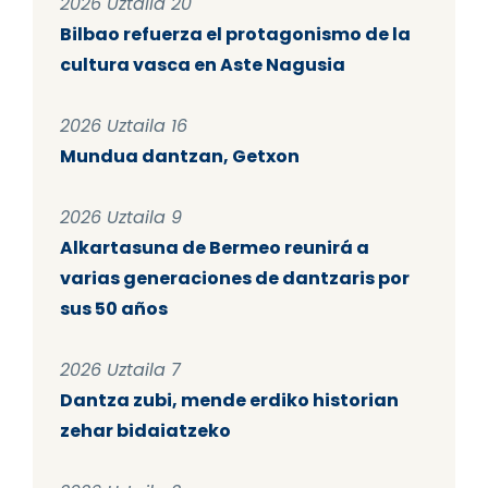
2026 Uztaila 20
Bilbao refuerza el protagonismo de la
cultura vasca en Aste Nagusia
2026 Uztaila 16
Mundua dantzan, Getxon
2026 Uztaila 9
Alkartasuna de Bermeo reunirá a
varias generaciones de dantzaris por
sus 50 años
2026 Uztaila 7
Dantza zubi, mende erdiko historian
zehar bidaiatzeko