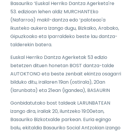
Basauriko ‘Euskal Herriko Dantza Agerketa're
53. edizioan lehen aldiz MURCHANTEko
(Nafarroa) makil-dantza edo ‘paloteao'a
ikusteko aukera Izango dugu, Bizkaiko, Arabako,
Gipuzkoako eta Iparraldeko beste lau dantza-
talderekin batera.
Euskal Herriko Dantza Agerketak 53 edizio
betetzen dituen honetan BOST dantza-talde
AUTOKTONO eta beste zenbait ekintza osagarri
bilduko ditu, irailaren 19an (ostirala), 20an
(larunbata) eta 21ean (igandea), BASAURIN
Gonbidatutako bost taldeak LARUNBATEAN
izango dira, irailak 20, iluntzeko 19:00etan,
Basauriko Bizkotxalde parkean. Euria egingo
balu, ekitaldia Basauriko Social Antzokian izango