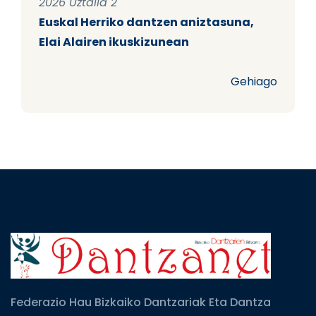
2026 Uztaila 2
Euskal Herriko dantzen aniztasuna,
Elai Alairen ikuskizunean
Gehiago
Federazio Hau Bizkaiko Dantzariak Eta Dantza