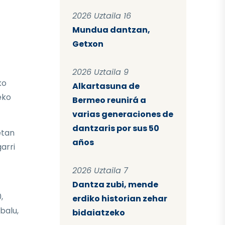
2026 Uztaila 16
Mundua dantzan,
Getxon
2026 Uztaila 9
ko
Alkartasuna de
eko
Bermeo reunirá a
varias generaciones de
dantzaris por sus 50
etan
años
arri
2026 Uztaila 7
Dantza zubi, mende
,
erdiko historian zehar
balu,
bidaiatzeko