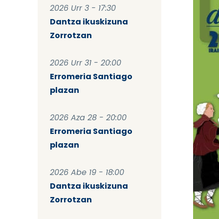
2026 Urr 3 - 17:30
Dantza ikuskizuna
Zorrotzan
2026 Urr 31 - 20:00
Erromeria Santiago
plazan
2026 Aza 28 - 20:00
Erromeria Santiago
plazan
2026 Abe 19 - 18:00
Dantza ikuskizuna
Zorrotzan