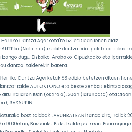
l Herriko Dantza Agerketa're 53. edizioan lehen aldiz
NTEko (Nafarroa) makil-dantza edo ‘paloteao'a ikuste
 Izango dugu, Bizkaiko, Arabako, Gipuzkoako eta Iparrald
lau dantza-talderekin batera.
 Herriko Dantza Agerketak 53 edizio betetzen dituen hon
antza-talde AUTOKTONO eta beste zenbait ekintza osag
 ditu, irailaren 19an (ostirala), 20an (larunbata) eta 21ean
ea), BASAURIN
atutako bost taldeak LARUNBATEAN izango dira, irailak 20
eko 19:00etan, Basauriko Bizkotxalde parkean. Euria egingo 
ia Basauriko Social Antzokian izango litzateke.