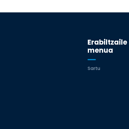
Erabiltzaile
menua
Sartu