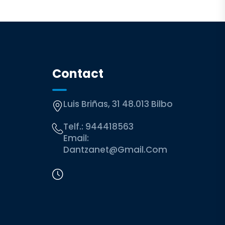
Contact
Luis Briñas, 31 48.013 Bilbo
Telf.:
944418563
Email:
Dantzanet@gmail.com