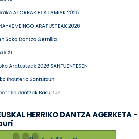
kako ATORRAK ETA LAMIAK 2026
NA-XEMEINGO ARATUSTEAK 2026
n Soka Dantza Gernika
ak 21
oko Aratusteak 2026 SANFUENTESEN
ko Ihauteria Santutxun
rietako dantzak Basurtun
. EUSKAL HERRIKO DANTZA AGERKETA -
auri