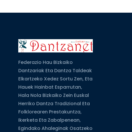
Federazio Hau Bizkaiko
Dantzariak Eta Dantza Taldeak
Elkartzeko Xedez Sortu Zen, Eta
Hauek Hainbat Esparrutan,
Hala Nola Bizkaiko Zein Euskal
Herriko Dantza Tradizional Eta
Folklorearen Prestakuntza,
Ikerketa Eta Zabalpenean,
Egindako Ahaleginak Osatzeko