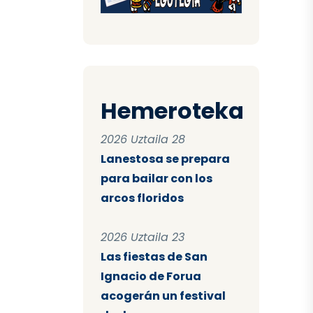
Hemeroteka
2026 Uztaila 28
Lanestosa se prepara
para bailar con los
arcos floridos
2026 Uztaila 23
Las fiestas de San
Ignacio de Forua
acogerán un festival