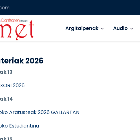
.com
Main menu
Argitalpenak
Audio
teriak 2026
ak 13
XORI 2026
ak 14
oko Aratusteak 2026 GALLARTAN
ioko Estudiantina
ak 15