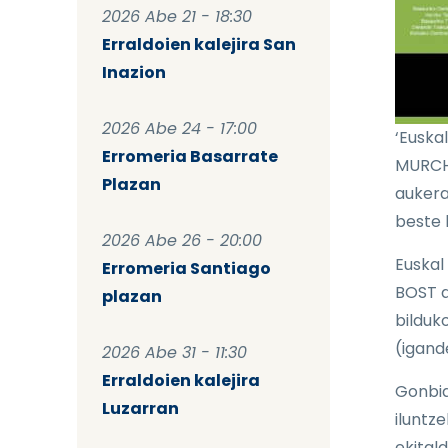
2026 Abe 21 - 18:30
Erraldoien kalejira San
Inazion
2026 Abe 24 - 17:00
‘Euska
Erromeria Basarrate
MURCHA
Plazan
aukera
beste 
2026 Abe 26 - 20:00
Euskal
Erromeria Santiago
BOST d
plazan
bilduko
(igand
2026 Abe 31 - 11:30
Erraldoien kalejira
Gonbid
Luzarran
iluntz
ekitald