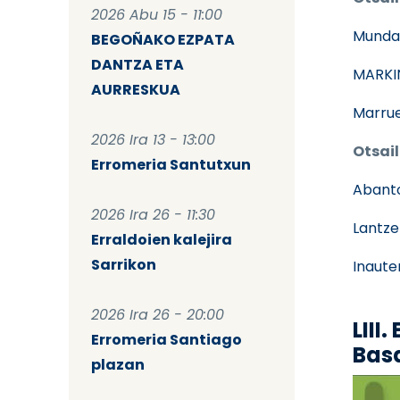
2026 Abu 15 - 11:00
Munda
BEGOÑAKO EZPATA
DANTZA ETA
MARKI
AURRESKUA
Marrue
2026 Ira 13 - 13:00
Otsail
Erromeria Santutxun
Abant
2026 Ira 26 - 11:30
Lantze
Erraldoien kalejira
Sarrikon
Inaute
2026 Ira 26 - 20:00
LIII
Erromeria Santiago
Bas
plazan