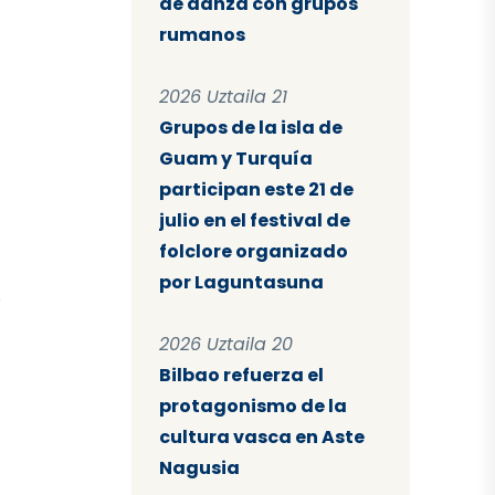
de danza con grupos
rumanos
2026 Uztaila 21
Grupos de la isla de
Guam y Turquía
participan este 21 de
julio en el festival de
folclore organizado
por Laguntasuna
o
2026 Uztaila 20
Bilbao refuerza el
protagonismo de la
cultura vasca en Aste
Nagusia