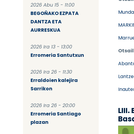
2026 Abu 15 - 11:00
Munda
BEGOÑAKO EZPATA
DANTZA ETA
MARKI
AURRESKUA
Marrue
2026 Ira 13 - 13:00
Otsail
Erromeria Santutxun
Abant
2026 Ira 26 - 11:30
Lantze
Erraldoien kalejira
Sarrikon
Inaute
2026 Ira 26 - 20:00
LIII
Erromeria Santiago
Bas
plazan