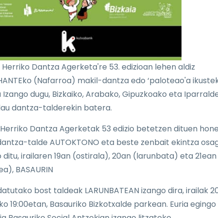
l Herriko Dantza Agerketa're 53. edizioan lehen aldiz
NTEko (Nafarroa) makil-dantza edo ‘paloteao'a ikuste
 Izango dugu, Bizkaiko, Arabako, Gipuzkoako eta Iparrald
lau dantza-talderekin batera.
 Herriko Dantza Agerketak 53 edizio betetzen dituen hon
antza-talde AUTOKTONO eta beste zenbait ekintza osag
 ditu, irailaren 19an (ostirala), 20an (larunbata) eta 21ean
ea), BASAURIN
atutako bost taldeak LARUNBATEAN izango dira, irailak 20
eko 19:00etan, Basauriko Bizkotxalde parkean. Euria egingo 
ia Basauriko Social Antzokian izango litzateke.