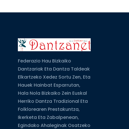
Federazio Hau Bizkaiko
Dantzariak Eta Dantza Taldeak
Elkartzeko Xedez Sortu Zen, Eta
Hauek Hainbat Esparrutan,
Hala Nola Bizkaiko Zein Euskal
Herriko Dantza Tradizional Eta
Folklorearen Prestakuntza,
Ikerketa Eta Zabalpenean,
Egindako Ahaleginak Osatzeko