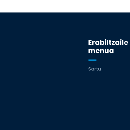
Erabiltzaile
menua
Sartu