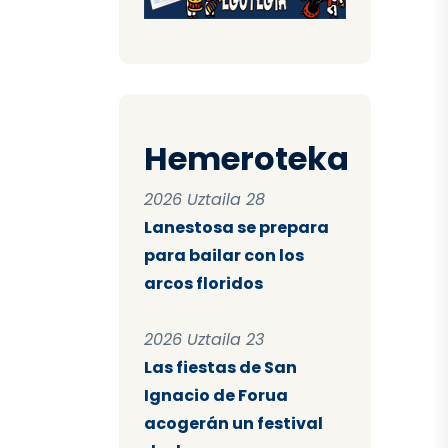
Hemeroteka
2026 Uztaila 28
Lanestosa se prepara
para bailar con los
arcos floridos
2026 Uztaila 23
Las fiestas de San
Ignacio de Forua
acogerán un festival