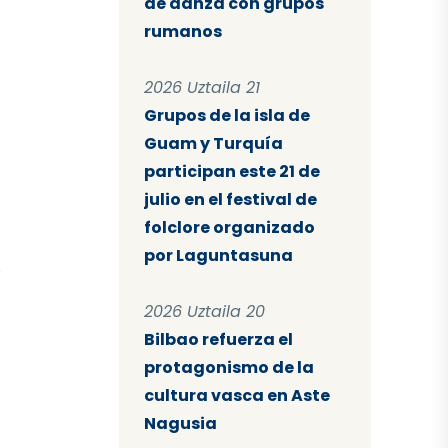
de danza con grupos
rumanos
2026 Uztaila 21
Grupos de la isla de
Guam y Turquía
participan este 21 de
julio en el festival de
folclore organizado
por Laguntasuna
o
2026 Uztaila 20
Bilbao refuerza el
protagonismo de la
cultura vasca en Aste
Nagusia