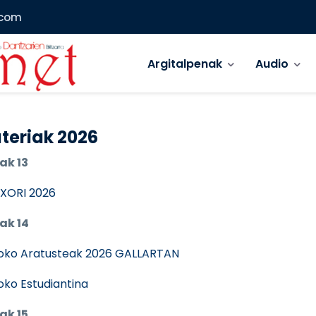
.com
Main menu
Argitalpenak
Audio
teriak 2026
ak 13
XORI 2026
ak 14
oko Aratusteak 2026 GALLARTAN
ioko Estudiantina
ak 15