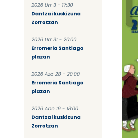
2026 Urr 3 - 17:30
Dantza ikuskizuna
Zorrotzan
2026 Urr 31 - 20:00
Erromeria Santiago
plazan
2026 Aza 28 - 20:00
Erromeria Santiago
plazan
2026 Abe 19 - 18:00
Dantza ikuskizuna
Zorrotzan