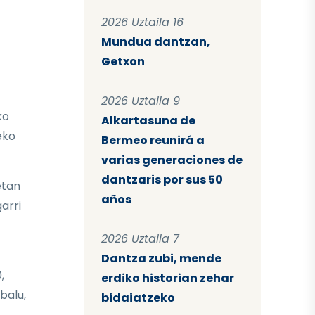
2026 Uztaila 16
Mundua dantzan,
Getxon
2026 Uztaila 9
ko
Alkartasuna de
eko
Bermeo reunirá a
varias generaciones de
dantzaris por sus 50
etan
años
arri
2026 Uztaila 7
Dantza zubi, mende
,
erdiko historian zehar
balu,
bidaiatzeko