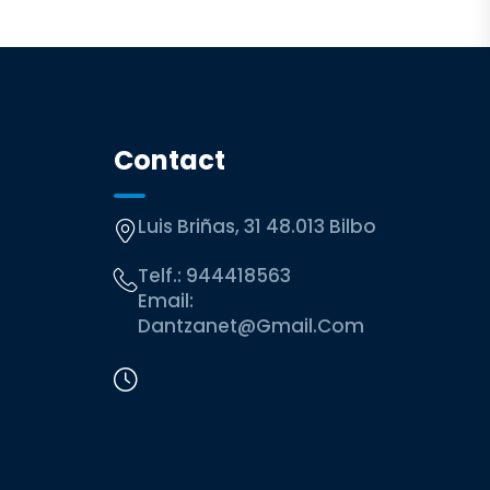
Contact
Luis Briñas, 31 48.013 Bilbo
Telf.:
944418563
Email:
Dantzanet@gmail.com