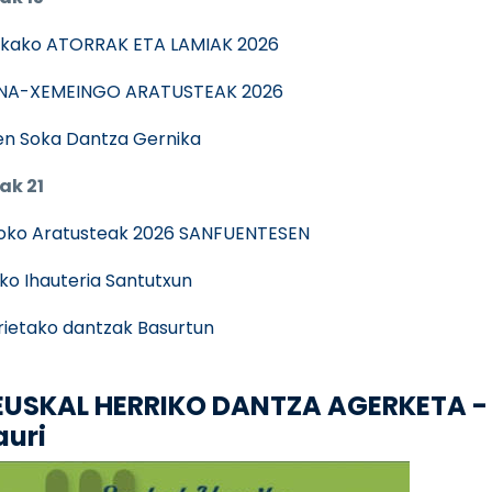
kako ATORRAK ETA LAMIAK 2026
NA-XEMEINGO ARATUSTEAK 2026
n Soka Dantza Gernika
ak 21
oko Aratusteak 2026 SANFUENTESEN
ko Ihauteria Santutxun
rietako dantzak Basurtun
. EUSKAL HERRIKO DANTZA AGERKETA -
auri