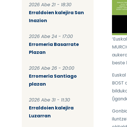
2026 Abe 21 - 18:30
Erraldoien kalejira San
Inazion
2026 Abe 24 - 17:00
‘Euska
Erromeria Basarrate
MURCHA
Plazan
aukera
beste 
2026 Abe 26 - 20:00
Euskal
Erromeria Santiago
BOST d
plazan
bilduko
(igand
2026 Abe 31 - 11:30
Erraldoien kalejira
Gonbid
Luzarran
iluntz
ekitald