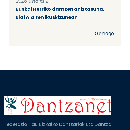
2026 Uztaila 2
Euskal Herriko dantzen aniztasuna,
Elai Alairen ikuskizunean
Gehiago
Federazio Hau Bizkaiko Dantzariak Eta Dantza