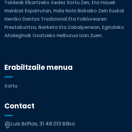
Taldeak Elkartzeko Xedez Sortu Zen, Eta Hauek
Hainbat Esparrutan, Hala Nola Bizkaiko Zein Euskal
Herriko Dantza Tradizional Eta Folklorearen
Prestakuntza, Ikerketa Eta Zabalpenean, Egindako
Ahaleginak Osatzeko Helburua Izan Zuen.
Erabiltzaile menua
Sartu
Contact
Luis Briñas, 31 48.013 Bilbo