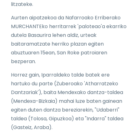
litzateke.
Aurten aipatzekoa da Nafarroako Erriberako
MURCHANTEko herritarrek 'paloteao'a ekarriko
dutela Basaurira lehen aldiz, urteak
baitaramatzate herriko plazan egiten
abuztuaren 15ean, San Roke patroiaren
bezperan.
Horrez gain, Iparraldeko talde batek ere
hartuko du parte (Zuberoako 'Atharratzeko
Dantzariak'), baita Mendexako dantza-taldea
(Mendexa-Bizkaia) mahai luze baten gainean
egiten duten dantza bereziarekin, "Udaberri"
taldea (Tolosa, Gipuzkoa) eta "Indarra" taldea
(Gasteiz, Araba).