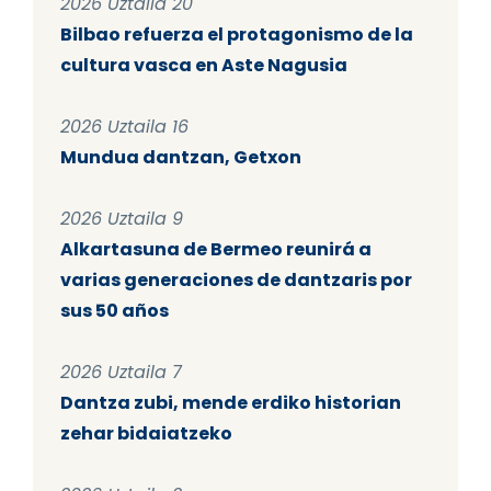
2026 Uztaila 20
Bilbao refuerza el protagonismo de la
cultura vasca en Aste Nagusia
2026 Uztaila 16
Mundua dantzan, Getxon
2026 Uztaila 9
Alkartasuna de Bermeo reunirá a
varias generaciones de dantzaris por
sus 50 años
2026 Uztaila 7
Dantza zubi, mende erdiko historian
zehar bidaiatzeko