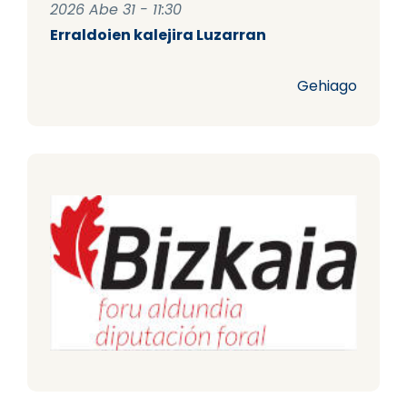
2026 Abe 31 - 11:30
Erraldoien kalejira Luzarran
Gehiago