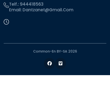
Telf.:
944418563
Email:
Dantzanet@gmail.com
Common-En BY-SA 2026
Facebook
Vimeo