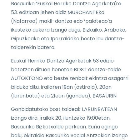
Basauriko ‘Euskal Herriko Dantza Agerketa're
53. edizioan lehen aldiz MURCHANTEko
(Nafarroa) makil-dantza edo ‘paloteao'a
ikusteko aukera Izango dugu, Bizkaiko, Arabako,
Gipuzkoako eta Iparraldeko beste lau dantza-
talderekin batera.
Euskal Herriko Dantza Agerketak 53 edizio
betetzen dituen honetan BOST dantza-talde
AUTOKTONO eta beste zenbait ekintza osagarri
bilduko ditu, irailaren 19an (ostirala), 20an
(larunbata) eta 21ean (igandea), BASAURIN
Gonbidatutako bost taldeak LARUNBATEAN
izango dira, irailak 20, iluntzeko 19:00etan,
Basauriko Bizkotxalde parkean. Euria egingo
balu, ekitaldia Basauriko Social Antzokian izango