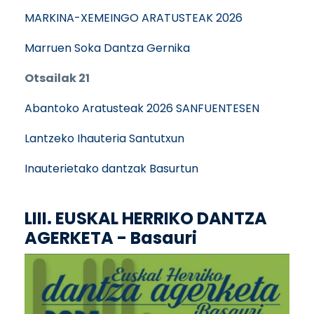
MARKINA-XEMEINGO ARATUSTEAK 2026
Marruen Soka Dantza Gernika
Otsailak 21
Abantoko Aratusteak 2026 SANFUENTESEN
Lantzeko Ihauteria Santutxun
Inauterietako dantzak Basurtun
LIII. EUSKAL HERRIKO DANTZA
AGERKETA - Basauri