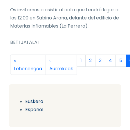
Os invitamos a asistir al acto que tendrá lugar a
las 12:00 en Sabino Arana, delante del edificio de
Materias Inflamables (La Perrera).
BETI JAI ALAI
Pagination
First page
Previous page
Orria
Orria
Orria
Orria
Orri
«
‹
1
2
3
4
5
Lehenengoa
Aurrekoak
Euskera
Español