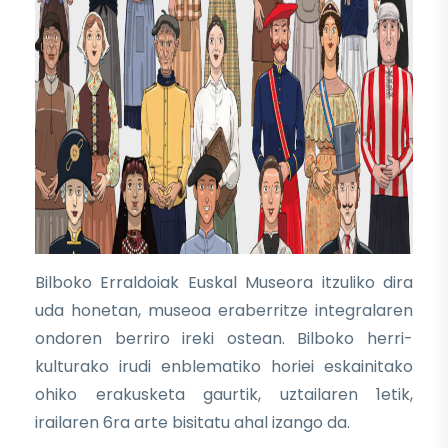
Bilboko Erraldoiak Euskal Museora itzuliko dira
uda honetan, museoa eraberritze integralaren
ondoren berriro ireki ostean. Bilboko herri-
kulturako irudi enblematiko horiei eskainitako
ohiko erakusketa gaurtik, uztailaren 1etik,
irailaren 6ra arte bisitatu ahal izango da.