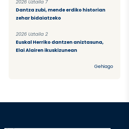
2026 Uztaila 7
Dantza zubi, mende erdiko historian
zehar bidaiatzeko
2026 Uztaila 2
Euskal Herriko dantzen aniztasuna,
Elai Alairen ikuskizunean
Gehiago