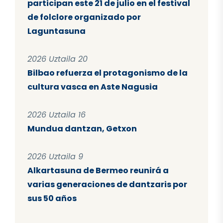
participan este 21 de julio en el festival
de folclore organizado por
Laguntasuna
2026 Uztaila 20
Bilbao refuerza el protagonismo de la
cultura vasca en Aste Nagusia
2026 Uztaila 16
Mundua dantzan, Getxon
2026 Uztaila 9
Alkartasuna de Bermeo reunirá a
varias generaciones de dantzaris por
sus 50 años