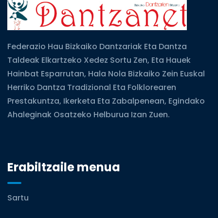
Federazio Hau Bizkaiko Dantzariak Eta Dantza
Taldeak Elkartzeko Xedez Sortu Zen, Eta Hauek
Hainbat Esparrutan, Hala Nola Bizkaiko Zein Euskal
Herriko Dantza Tradizional Eta Folklorearen
Prestakuntza, Ikerketa Eta Zabalpenean, Egindako
Ahaleginak Osatzeko Helburua Izan Zuen.
Erabiltzaile menua
Sartu