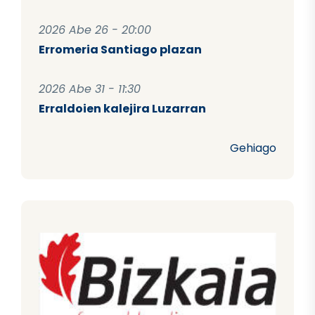
2026 Abe 26 - 20:00
Erromeria Santiago plazan
2026 Abe 31 - 11:30
Erraldoien kalejira Luzarran
Gehiago