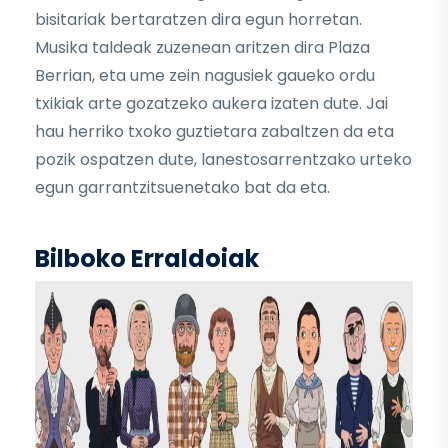
bisitariak bertaratzen dira egun horretan.
Musika taldeak zuzenean aritzen dira Plaza
Berrian, eta ume zein nagusiek gaueko ordu
txikiak arte gozatzeko aukera izaten dute. Jai
hau herriko txoko guztietara zabaltzen da eta
pozik ospatzen dute, lanestosarrentzako urteko
egun garrantzitsuenetako bat da eta.
Bilboko Erraldoiak