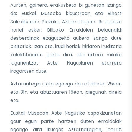
Aurten, gainera, erakusketa bi gunetan izango
da: Euskal Museoko klaustroan eta Bihotz
Sakratuaren Plazako Aztarnategian. Bi egoitza
horiei esker, Bilboko Erraldoien belaunaldi
desberdinak ezagutzeko aukera izango dute
bisitariek. Izan ere, irudi horiek hiriaren iruditeria
kolektiboaren parte dira, eta urtero milaka
lagunentzat Aste Nagusiaren etorrera
iragartzen dute.
Aztarnategia itxita egongo da uztailaren 25ean
eta 31n, eta abuztuaren 15ean, jaiegunak direla
eta.
Euskal Museoan Aste Nagusiko ospakizunetan
gaur egun parte hartzen duten erraldoiak
egongo dira ikusgai; Aztarnategian, berriz,