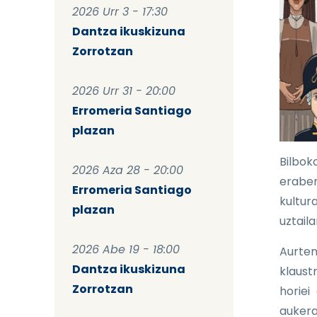
2026 Urr 3 - 17:30
Dantza ikuskizuna
Zorrotzan
2026 Urr 31 - 20:00
Erromeria Santiago
plazan
Bilbok
2026 Aza 28 - 20:00
eraber
Erromeria Santiago
kultur
plazan
uztaila
2026 Abe 19 - 18:00
Aurten
Dantza ikuskizuna
klaust
Zorrotzan
horiei
aukera 