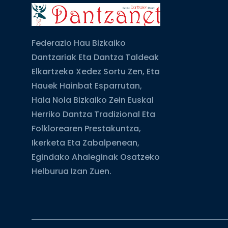
Federazio Hau Bizkaiko
Dantzariak Eta Dantza Taldeak
Elkartzeko Xedez Sortu Zen, Eta
Hauek Hainbat Esparrutan,
Hala Nola Bizkaiko Zein Euskal
Herriko Dantza Tradizional Eta
Folklorearen Prestakuntza,
Ikerketa Eta Zabalpenean,
Egindako Ahaleginak Osatzeko
Helburua Izan Zuen.