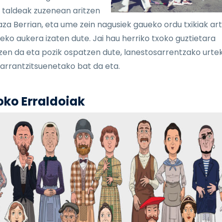
 taldeak zuzenean aritzen
laza Berrian, eta ume zein nagusiek gaueko ordu txikiak ar
eko aukera izaten dute. Jai hau herriko txoko guztietara
zen da eta pozik ospatzen dute, lanestosarrentzako urte
arrantzitsuenetako bat da eta.
oko Erraldoiak