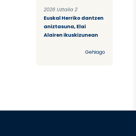
2026 Uztaila 2
Euskal Herriko dantzen
aniztasuna, Elai
Alairen ikuskizunean
Gehiago