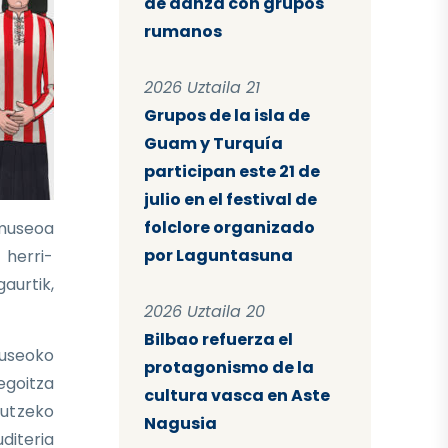
de danza con grupos
rumanos
2026 Uztaila 21
Grupos de la isla de
Guam y Turquía
participan este 21 de
julio en el festival de
folclore organizado
 museoa
por Laguntasuna
 herri-
aurtik,
2026 Uztaila 20
Bilbao refuerza el
Museoko
protagonismo de la
egoitza
cultura vasca en Aste
gutzeko
Nagusia
uditeria