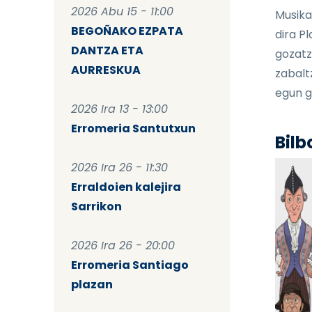
2026 Abu 15 - 11:00
Musika
BEGOÑAKO EZPATA
dira P
DANTZA ETA
gozatz
AURRESKUA
zabalt
egun g
2026 Ira 13 - 13:00
Erromeria Santutxun
Bilb
2026 Ira 26 - 11:30
Erraldoien kalejira
Sarrikon
2026 Ira 26 - 20:00
Erromeria Santiago
plazan