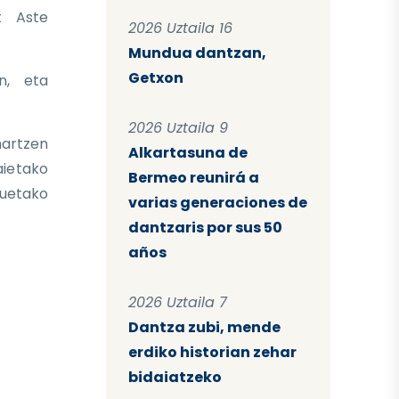
t Aste
2026 Uztaila 16
Mundua dantzan,
Getxon
n, eta
2026 Uztaila 9
hartzen
Alkartasuna de
aietako
Bermeo reunirá a
zuetako
varias generaciones de
dantzaris por sus 50
años
2026 Uztaila 7
Dantza zubi, mende
erdiko historian zehar
bidaiatzeko