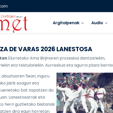
.com
Main menu
Argitalpenak
Audio
ZA DE VARAS 2026 LANESTOSA
etan
Elurretako Ama Birjinaren prozesioa dantzariekin,
iekin eta txistulariekin. Aurreskua eta agurra plaza berria
, abuztuaren 5ean, inguru
ko jairik ezagun eta
uenetako bat ospatzen da
lduan. Lanestosarrak eta
o herri guztietako bisitariak
atzen dira egun horretan.