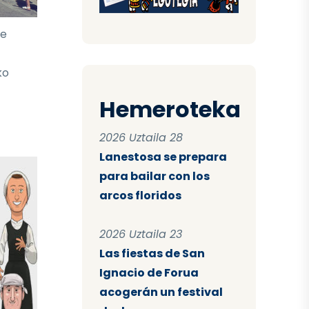
te
ko
Hemeroteka
2026 Uztaila 28
Lanestosa se prepara
para bailar con los
arcos floridos
2026 Uztaila 23
Las fiestas de San
Ignacio de Forua
acogerán un festival