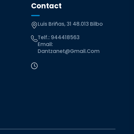
Contact
Luis Briñas, 31 48.013 Bilbo
Telf.:
944418563
Email:
Dantzanet@gmail.com