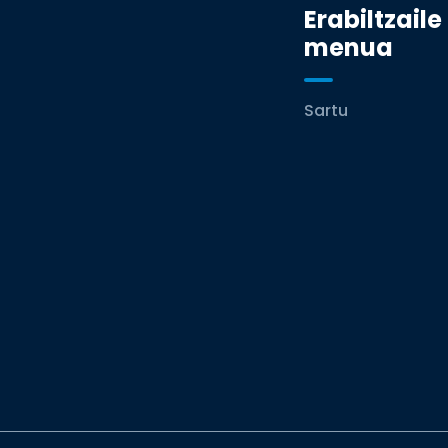
Erabiltzaile
menua
Sartu