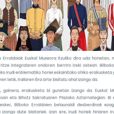
o Erraldoiak Euskal Museora itzuliko dira uda honetan,
ritze integralaren ondoren berriro ireki ostean. Bilboko
ako irudi enblematiko horiei eskainitako ohiko erakusketa g
ren 1etik, irailaren 6ra arte bisitatu ahal izango da.
, gainera, erakusketa bi gunetan izango da: Euskal 
roan eta Bihotz Sakratuaren Plazako Aztarnategian. Bi 
 esker, Bilboko Erraldoien belaunaldi desberdinak eza
izango dute bisitariek. Izan ere, irudi horiek hiriaren ir