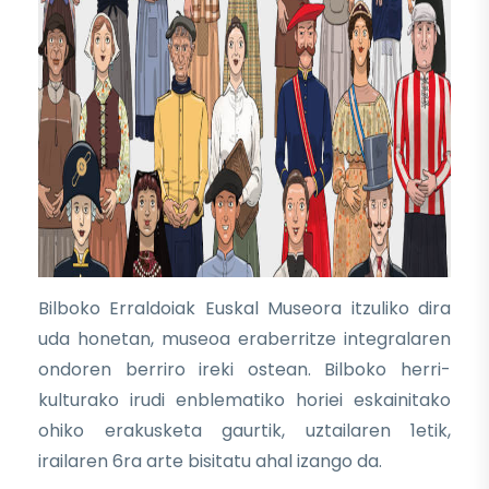
Bilboko Erraldoiak Euskal Museora itzuliko dira
uda honetan, museoa eraberritze integralaren
ondoren berriro ireki ostean. Bilboko herri-
kulturako irudi enblematiko horiei eskainitako
ohiko erakusketa gaurtik, uztailaren 1etik,
irailaren 6ra arte bisitatu ahal izango da.