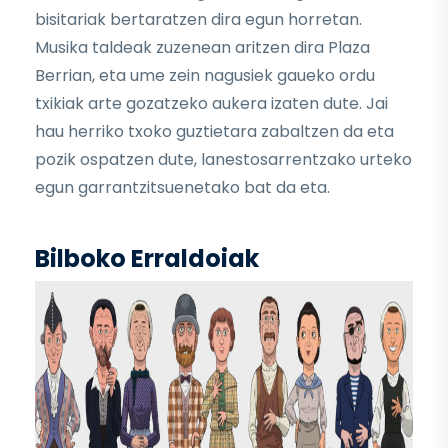
bisitariak bertaratzen dira egun horretan.
Musika taldeak zuzenean aritzen dira Plaza
Berrian, eta ume zein nagusiek gaueko ordu
txikiak arte gozatzeko aukera izaten dute. Jai
hau herriko txoko guztietara zabaltzen da eta
pozik ospatzen dute, lanestosarrentzako urteko
egun garrantzitsuenetako bat da eta.
Bilboko Erraldoiak