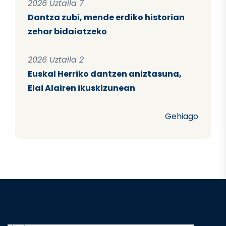
2026 Uztaila 7
Dantza zubi, mende erdiko historian
zehar bidaiatzeko
2026 Uztaila 2
Euskal Herriko dantzen aniztasuna,
Elai Alairen ikuskizunean
Gehiago