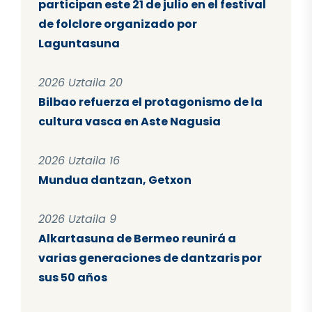
participan este 21 de julio en el festival
de folclore organizado por
Laguntasuna
2026 Uztaila 20
Bilbao refuerza el protagonismo de la
cultura vasca en Aste Nagusia
2026 Uztaila 16
Mundua dantzan, Getxon
2026 Uztaila 9
Alkartasuna de Bermeo reunirá a
varias generaciones de dantzaris por
sus 50 años