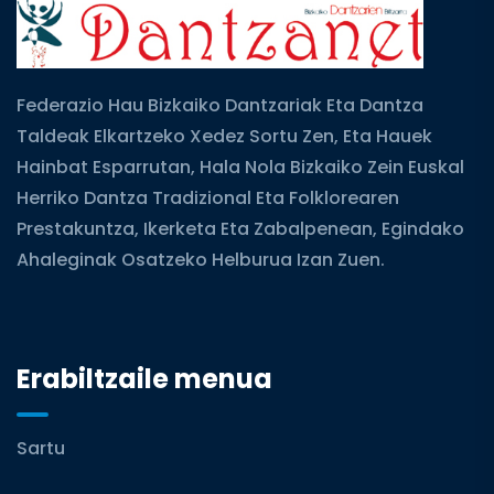
Federazio Hau Bizkaiko Dantzariak Eta Dantza
Taldeak Elkartzeko Xedez Sortu Zen, Eta Hauek
Hainbat Esparrutan, Hala Nola Bizkaiko Zein Euskal
Herriko Dantza Tradizional Eta Folklorearen
Prestakuntza, Ikerketa Eta Zabalpenean, Egindako
Ahaleginak Osatzeko Helburua Izan Zuen.
Erabiltzaile menua
Sartu