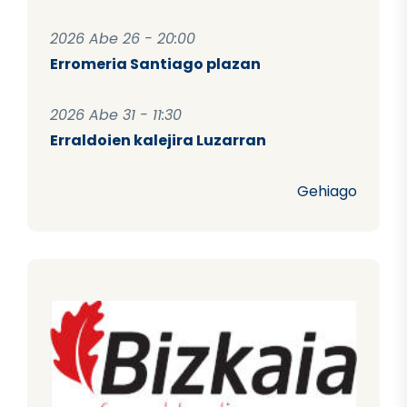
2026 Abe 26 - 20:00
Erromeria Santiago plazan
2026 Abe 31 - 11:30
Erraldoien kalejira Luzarran
Gehiago