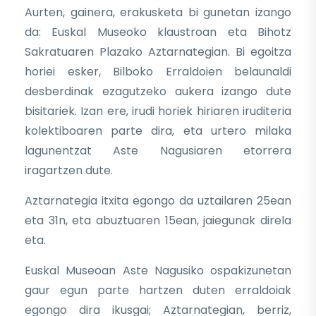
Aurten, gainera, erakusketa bi gunetan izango
da: Euskal Museoko klaustroan eta Bihotz
Sakratuaren Plazako Aztarnategian. Bi egoitza
horiei esker, Bilboko Erraldoien belaunaldi
desberdinak ezagutzeko aukera izango dute
bisitariek. Izan ere, irudi horiek hiriaren iruditeria
kolektiboaren parte dira, eta urtero milaka
lagunentzat Aste Nagusiaren etorrera
iragartzen dute.
Aztarnategia itxita egongo da uztailaren 25ean
eta 31n, eta abuztuaren 15ean, jaiegunak direla
eta.
Euskal Museoan Aste Nagusiko ospakizunetan
gaur egun parte hartzen duten erraldoiak
egongo dira ikusgai; Aztarnategian, berriz,