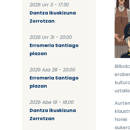
2026 Urr 3 - 17:30
Dantza ikuskizuna
Zorrotzan
2026 Urr 31 - 20:00
Erromeria Santiago
plazan
Bilbok
2026 Aza 28 - 20:00
eraber
Erromeria Santiago
kultur
plazan
uztaila
2026 Abe 19 - 18:00
Aurten
Dantza ikuskizuna
klaust
Zorrotzan
horiei
aukera 