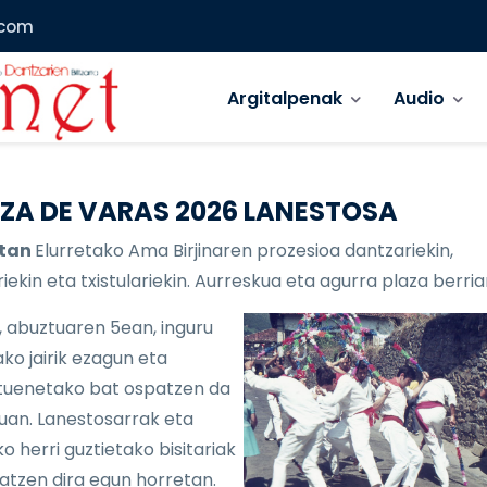
.com
Main menu
Argitalpenak
Audio
ZA DE VARAS 2026 LANESTOSA
etan
Elurretako Ama Birjinaren prozesioa dantzariekin,
iekin eta txistulariekin. Aurreskua eta agurra plaza berria
, abuztuaren 5ean, inguru
ko jairik ezagun eta
uenetako bat ospatzen da
lduan. Lanestosarrak eta
o herri guztietako bisitariak
atzen dira egun horretan.