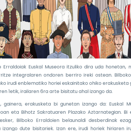
o Erraldoiak Euskal Museora itzuliko dira uda honetan,
ritze integralaren ondoren berriro ireki ostean. Bilboko
ako irudi enblematiko horiei eskainitako ohiko erakusketa g
ren 1etik, irailaren 6ra arte bisitatu ahal izango da.
, gainera, erakusketa bi gunetan izango da: Euskal 
roan eta Bihotz Sakratuaren Plazako Aztarnategian. Bi 
 esker, Bilboko Erraldoien belaunaldi desberdinak eza
izango dute bisitariek. Izan ere, irudi horiek hiriaren ir