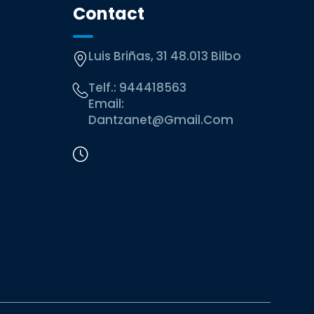
Contact
Luis Briñas, 31 48.013 Bilbo
Telf.:
944418563
Email:
Dantzanet@gmail.com