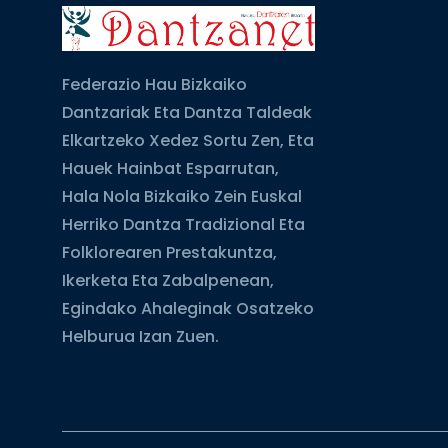
Federazio Hau Bizkaiko
Dantzariak Eta Dantza Taldeak
Elkartzeko Xedez Sortu Zen, Eta
Hauek Hainbat Esparrutan,
Hala Nola Bizkaiko Zein Euskal
Herriko Dantza Tradizional Eta
Folklorearen Prestakuntza,
Ikerketa Eta Zabalpenean,
Egindako Ahaleginak Osatzeko
Helburua Izan Zuen.