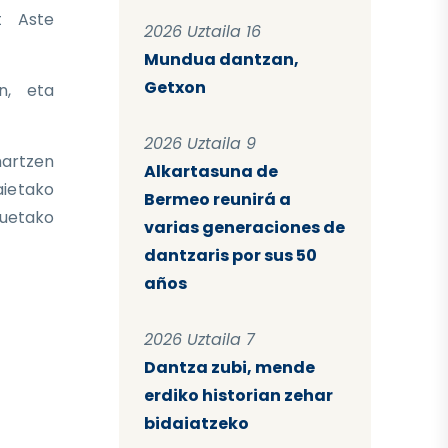
t Aste
2026 Uztaila 16
Mundua dantzan,
Getxon
n, eta
2026 Uztaila 9
hartzen
Alkartasuna de
aietako
Bermeo reunirá a
zuetako
varias generaciones de
dantzaris por sus 50
años
2026 Uztaila 7
Dantza zubi, mende
erdiko historian zehar
bidaiatzeko