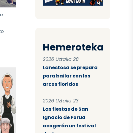
te
ko
Hemeroteka
2026 Uztaila 28
Lanestosa se prepara
para bailar con los
arcos floridos
2026 Uztaila 23
Las fiestas de San
Ignacio de Forua
acogerán un festival