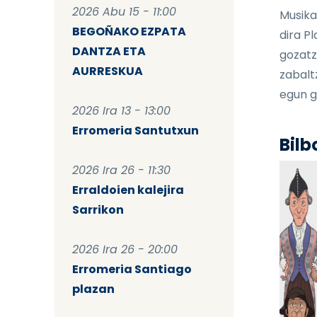
2026 Abu 15 - 11:00
Musika
BEGOÑAKO EZPATA
dira P
DANTZA ETA
gozatz
AURRESKUA
zabalt
egun g
2026 Ira 13 - 13:00
Erromeria Santutxun
Bilb
2026 Ira 26 - 11:30
Erraldoien kalejira
Sarrikon
2026 Ira 26 - 20:00
Erromeria Santiago
plazan