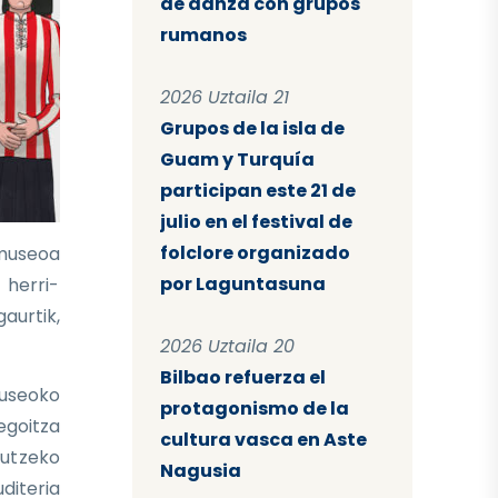
de danza con grupos
rumanos
2026 Uztaila 21
Grupos de la isla de
Guam y Turquía
participan este 21 de
julio en el festival de
folclore organizado
 museoa
por Laguntasuna
 herri-
aurtik,
2026 Uztaila 20
Bilbao refuerza el
Museoko
protagonismo de la
egoitza
cultura vasca en Aste
gutzeko
Nagusia
uditeria