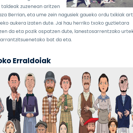
 taldeak zuzenean aritzen
laza Berrian, eta ume zein nagusiek gaueko ordu txikiak ar
eko aukera izaten dute. Jai hau herriko txoko guztietara
zen da eta pozik ospatzen dute, lanestosarrentzako urte
arrantzitsuenetako bat da eta.
oko Erraldoiak