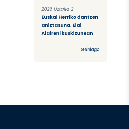
2026 Uztaila 2
Euskal Herriko dantzen
aniztasuna, Elai
Alairen ikuskizunean
Gehiago