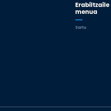
Erabiltzaile
menua
Sartu