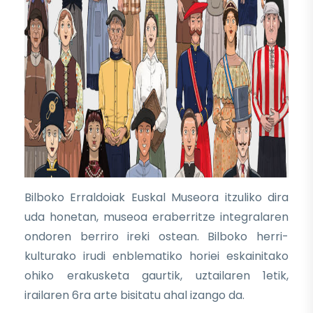
Bilboko Erraldoiak Euskal Museora itzuliko dira
uda honetan, museoa eraberritze integralaren
ondoren berriro ireki ostean. Bilboko herri-
kulturako irudi enblematiko horiei eskainitako
ohiko erakusketa gaurtik, uztailaren 1etik,
irailaren 6ra arte bisitatu ahal izango da.