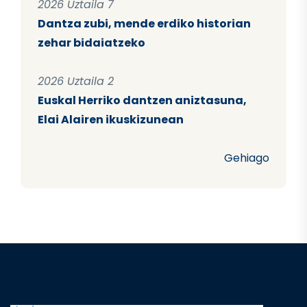
2026 Uztaila 7
Dantza zubi, mende erdiko historian
zehar bidaiatzeko
2026 Uztaila 2
Euskal Herriko dantzen aniztasuna,
Elai Alairen ikuskizunean
Gehiago