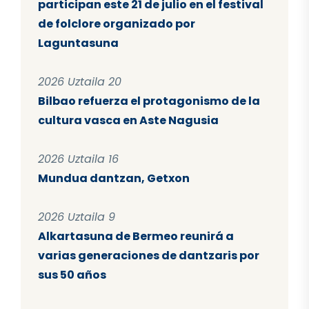
participan este 21 de julio en el festival
de folclore organizado por
Laguntasuna
2026 Uztaila 20
Bilbao refuerza el protagonismo de la
cultura vasca en Aste Nagusia
2026 Uztaila 16
Mundua dantzan, Getxon
2026 Uztaila 9
Alkartasuna de Bermeo reunirá a
varias generaciones de dantzaris por
sus 50 años