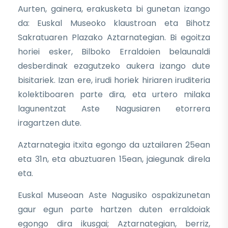
Aurten, gainera, erakusketa bi gunetan izango
da: Euskal Museoko klaustroan eta Bihotz
Sakratuaren Plazako Aztarnategian. Bi egoitza
horiei esker, Bilboko Erraldoien belaunaldi
desberdinak ezagutzeko aukera izango dute
bisitariek. Izan ere, irudi horiek hiriaren iruditeria
kolektiboaren parte dira, eta urtero milaka
lagunentzat Aste Nagusiaren etorrera
iragartzen dute.
Aztarnategia itxita egongo da uztailaren 25ean
eta 31n, eta abuztuaren 15ean, jaiegunak direla
eta.
Euskal Museoan Aste Nagusiko ospakizunetan
gaur egun parte hartzen duten erraldoiak
egongo dira ikusgai; Aztarnategian, berriz,