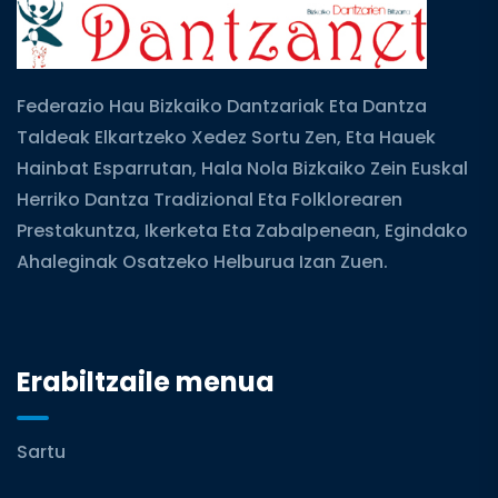
Federazio Hau Bizkaiko Dantzariak Eta Dantza
Taldeak Elkartzeko Xedez Sortu Zen, Eta Hauek
Hainbat Esparrutan, Hala Nola Bizkaiko Zein Euskal
Herriko Dantza Tradizional Eta Folklorearen
Prestakuntza, Ikerketa Eta Zabalpenean, Egindako
Ahaleginak Osatzeko Helburua Izan Zuen.
Erabiltzaile menua
Sartu