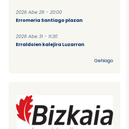
2026 Abe 26 - 20:00
Erromeria Santiago plazan
2026 Abe 31 - 11:30
Erraldoien kalejira Luzarran
Gehiago