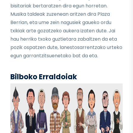
bisitariak bertaratzen dira egun horretan.
Musika taldeak zuzenean aritzen dira Plaza
Berrian, eta ume zein nagusiek gaueko ordu
txikiak arte gozatzeko aukera izaten dute. Jai
hau herriko txoko guztietara zabaltzen da eta
pozik ospatzen dute, lanestosarrentzako urteko
egun garrantzitsuenetako bat da eta.
Bilboko Erraldoiak