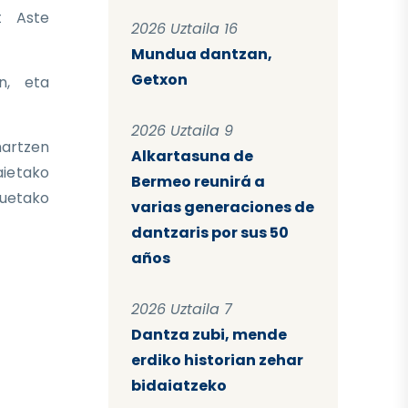
t Aste
2026 Uztaila 16
Mundua dantzan,
Getxon
n, eta
2026 Uztaila 9
hartzen
Alkartasuna de
aietako
Bermeo reunirá a
zuetako
varias generaciones de
dantzaris por sus 50
años
2026 Uztaila 7
Dantza zubi, mende
erdiko historian zehar
bidaiatzeko