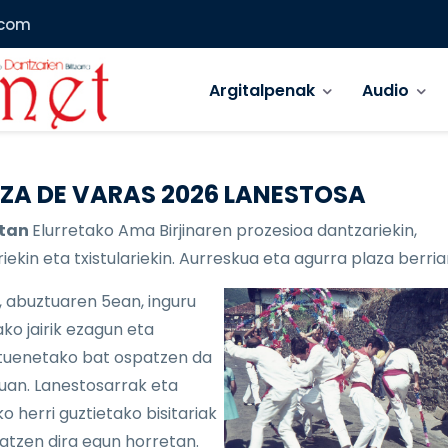
.com
Main menu
Argitalpenak
Audio
ZA DE VARAS 2026 LANESTOSA
etan
Elurretako Ama Birjinaren prozesioa dantzariekin,
iekin eta txistulariekin. Aurreskua eta agurra plaza berria
, abuztuaren 5ean, inguru
ko jairik ezagun eta
uenetako bat ospatzen da
lduan. Lanestosarrak eta
o herri guztietako bisitariak
atzen dira egun horretan.