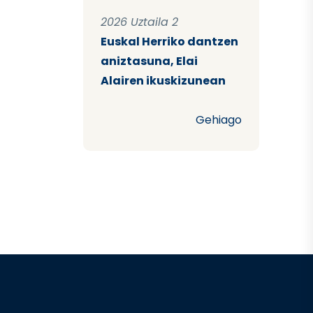
2026 Uztaila 2
Euskal Herriko dantzen
aniztasuna, Elai
Alairen ikuskizunean
Gehiago