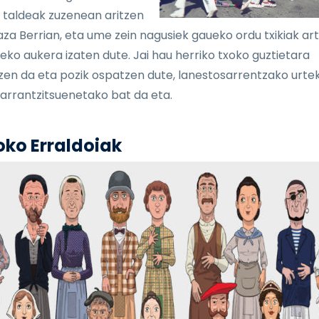
 taldeak zuzenean aritzen
laza Berrian, eta ume zein nagusiek gaueko ordu txikiak ar
eko aukera izaten dute. Jai hau herriko txoko guztietara
zen da eta pozik ospatzen dute, lanestosarrentzako urte
arrantzitsuenetako bat da eta.
oko Erraldoiak