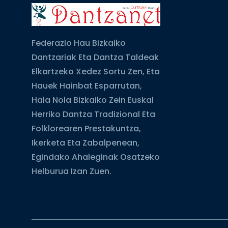
Federazio Hau Bizkaiko
Dantzariak Eta Dantza Taldeak
Elkartzeko Xedez Sortu Zen, Eta
Hauek Hainbat Esparrutan,
Hala Nola Bizkaiko Zein Euskal
Herriko Dantza Tradizional Eta
Folklorearen Prestakuntza,
Ikerketa Eta Zabalpenean,
Egindako Ahaleginak Osatzeko
Helburua Izan Zuen.