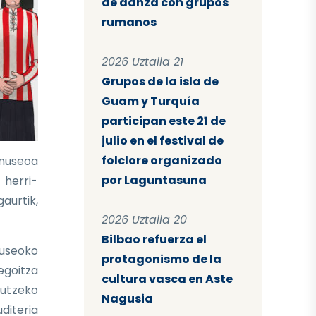
de danza con grupos
rumanos
2026 Uztaila 21
Grupos de la isla de
Guam y Turquía
participan este 21 de
julio en el festival de
folclore organizado
 museoa
por Laguntasuna
 herri-
aurtik,
2026 Uztaila 20
Bilbao refuerza el
Museoko
protagonismo de la
egoitza
cultura vasca en Aste
gutzeko
Nagusia
uditeria