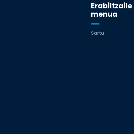
Erabiltzaile
menua
Sartu