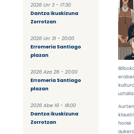
2026 Urr 3 - 17:30
Dantza ikuskizuna
Zorrotzan
2026 Urr 31 - 20:00
Erromeria Santiago
plazan
Bilbok
2026 Aza 28 - 20:00
eraber
Erromeria Santiago
kultur
plazan
uztaila
2026 Abe 19 - 18:00
Aurten
Dantza ikuskizuna
klaust
Zorrotzan
horiei
aukera 