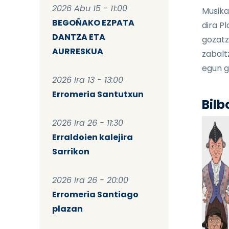
2026 Abu 15 - 11:00
Musika
BEGOÑAKO EZPATA
dira P
DANTZA ETA
gozatz
AURRESKUA
zabalt
egun g
2026 Ira 13 - 13:00
Erromeria Santutxun
Bilb
2026 Ira 26 - 11:30
Erraldoien kalejira
Sarrikon
2026 Ira 26 - 20:00
Erromeria Santiago
plazan