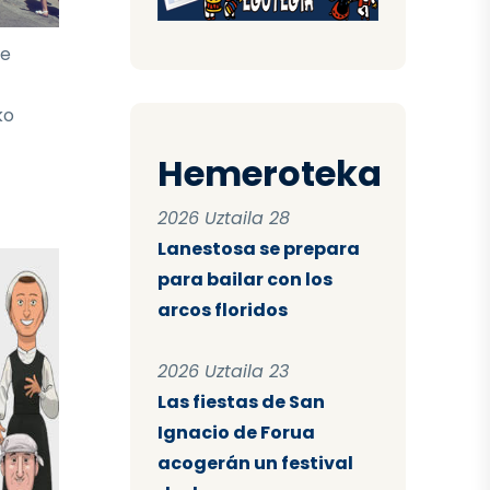
te
ko
Hemeroteka
2026 Uztaila 28
Lanestosa se prepara
para bailar con los
arcos floridos
2026 Uztaila 23
Las fiestas de San
Ignacio de Forua
acogerán un festival