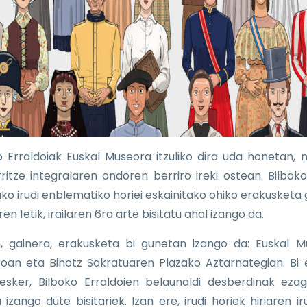
o Erraldoiak Euskal Museora itzuliko dira uda honetan,
ritze integralaren ondoren berriro ireki ostean. Bilboko
ako irudi enblematiko horiei eskainitako ohiko erakusketa g
ren 1etik, irailaren 6ra arte bisitatu ahal izango da.
, gainera, erakusketa bi gunetan izango da: Euskal 
roan eta Bihotz Sakratuaren Plazako Aztarnategian. Bi 
 esker, Bilboko Erraldoien belaunaldi desberdinak eza
izango dute bisitariek. Izan ere, irudi horiek hiriaren ir