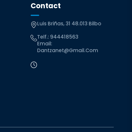
Contact
Luis Briñas, 31 48.013 Bilbo
Telf.:
944418563
Email:
Dantzanet@gmail.com