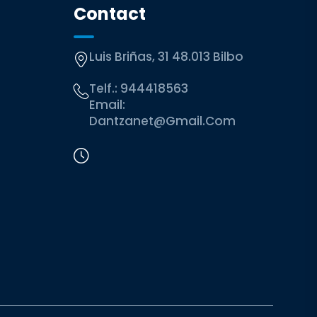
Contact
Luis Briñas, 31 48.013 Bilbo
Telf.:
944418563
Email:
Dantzanet@gmail.com