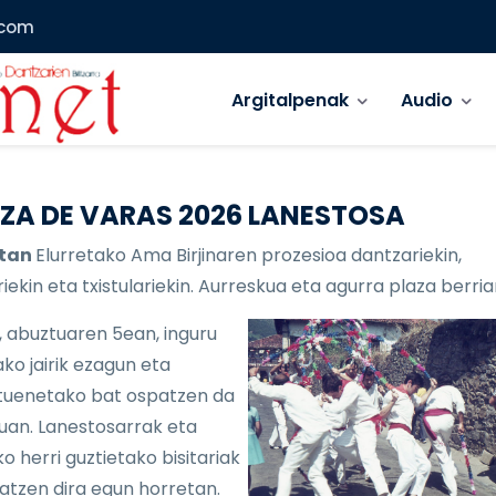
.com
Main menu
Argitalpenak
Audio
ZA DE VARAS 2026 LANESTOSA
etan
Elurretako Ama Birjinaren prozesioa dantzariekin,
iekin eta txistulariekin. Aurreskua eta agurra plaza berria
, abuztuaren 5ean, inguru
ko jairik ezagun eta
uenetako bat ospatzen da
lduan. Lanestosarrak eta
o herri guztietako bisitariak
atzen dira egun horretan.