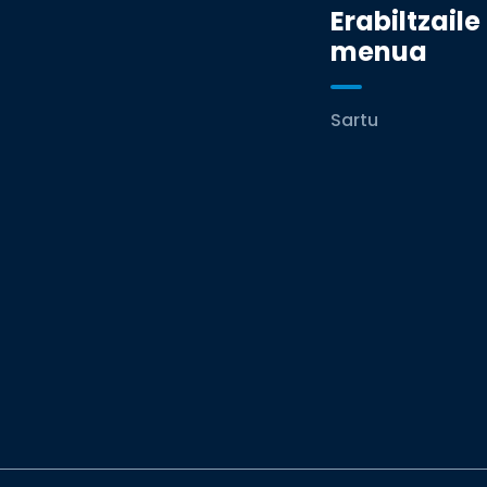
Erabiltzaile
menua
Sartu