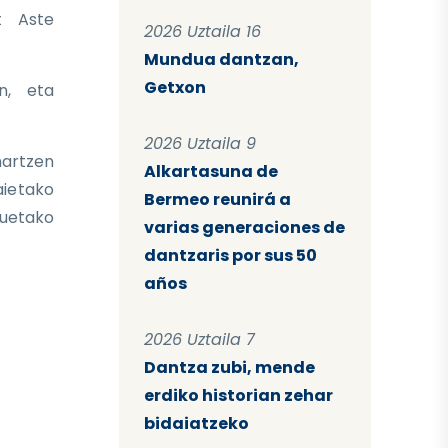
t Aste
2026 Uztaila 16
Mundua dantzan,
Getxon
n, eta
2026 Uztaila 9
hartzen
Alkartasuna de
aietako
Bermeo reunirá a
zuetako
varias generaciones de
dantzaris por sus 50
años
2026 Uztaila 7
Dantza zubi, mende
erdiko historian zehar
bidaiatzeko