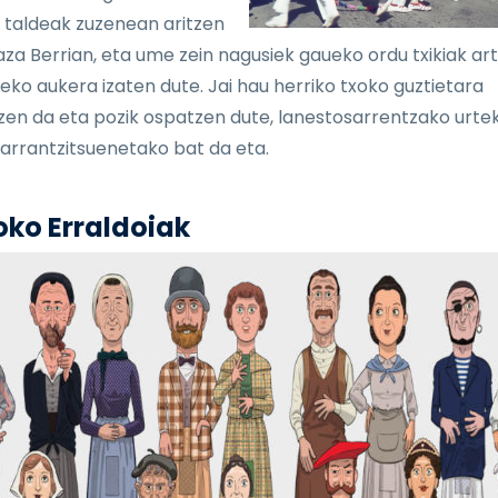
 taldeak zuzenean aritzen
laza Berrian, eta ume zein nagusiek gaueko ordu txikiak ar
eko aukera izaten dute. Jai hau herriko txoko guztietara
zen da eta pozik ospatzen dute, lanestosarrentzako urte
arrantzitsuenetako bat da eta.
oko Erraldoiak