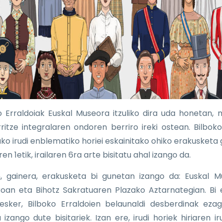
o Erraldoiak Euskal Museora itzuliko dira uda honetan,
ritze integralaren ondoren berriro ireki ostean. Bilboko
ako irudi enblematiko horiei eskainitako ohiko erakusketa g
ren 1etik, irailaren 6ra arte bisitatu ahal izango da.
, gainera, erakusketa bi gunetan izango da: Euskal 
roan eta Bihotz Sakratuaren Plazako Aztarnategian. Bi 
 esker, Bilboko Erraldoien belaunaldi desberdinak eza
izango dute bisitariek. Izan ere, irudi horiek hiriaren ir