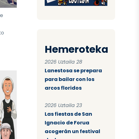
te
ko
Hemeroteka
2026 Uztaila 28
Lanestosa se prepara
para bailar con los
arcos floridos
2026 Uztaila 23
Las fiestas de San
Ignacio de Forua
acogerán un festival