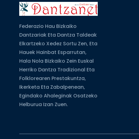
Federazio Hau Bizkaiko
Dantzariak Eta Dantza Taldeak
Elkartzeko Xedez Sortu Zen, Eta
Hauek Hainbat Esparrutan,
Hala Nola Bizkaiko Zein Euskal
Herriko Dantza Tradizional Eta
Folklorearen Prestakuntza,
Ikerketa Eta Zabalpenean,
Egindako Ahaleginak Osatzeko
Helburua Izan Zuen.