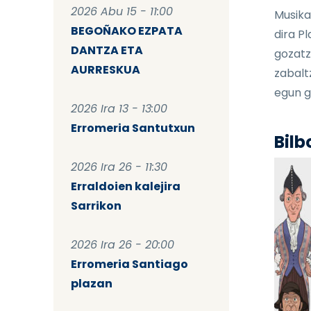
2026 Abu 15 - 11:00
Musika
BEGOÑAKO EZPATA
dira P
DANTZA ETA
gozatz
AURRESKUA
zabalt
egun g
2026 Ira 13 - 13:00
Erromeria Santutxun
Bilb
2026 Ira 26 - 11:30
Erraldoien kalejira
Sarrikon
2026 Ira 26 - 20:00
Erromeria Santiago
plazan