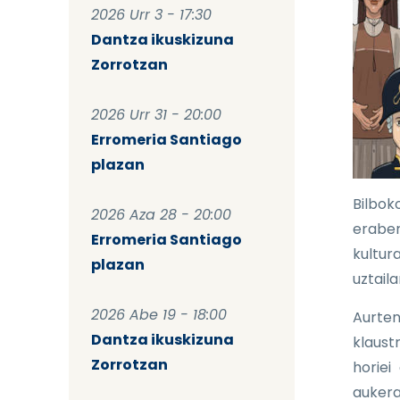
2026 Urr 3 - 17:30
Dantza ikuskizuna
Zorrotzan
2026 Urr 31 - 20:00
Erromeria Santiago
plazan
Bilbok
2026 Aza 28 - 20:00
eraber
Erromeria Santiago
kultur
plazan
uztaila
2026 Abe 19 - 18:00
Aurten
Dantza ikuskizuna
klaust
Zorrotzan
horiei
aukera 