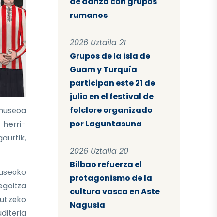
de danza con grupos
rumanos
2026 Uztaila 21
Grupos de la isla de
Guam y Turquía
participan este 21 de
julio en el festival de
folclore organizado
 museoa
por Laguntasuna
 herri-
aurtik,
2026 Uztaila 20
Bilbao refuerza el
Museoko
protagonismo de la
egoitza
cultura vasca en Aste
gutzeko
Nagusia
uditeria