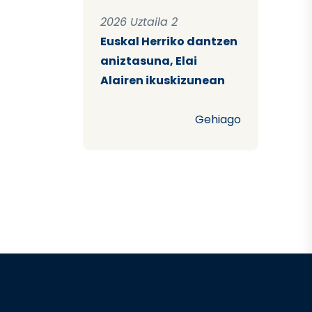
2026 Uztaila 2
Euskal Herriko dantzen
aniztasuna, Elai
Alairen ikuskizunean
Gehiago