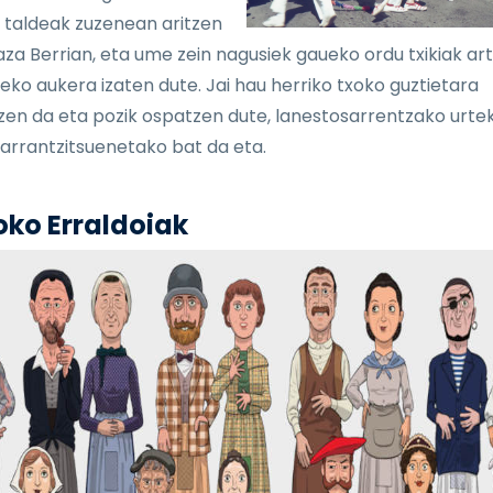
 taldeak zuzenean aritzen
laza Berrian, eta ume zein nagusiek gaueko ordu txikiak ar
eko aukera izaten dute. Jai hau herriko txoko guztietara
zen da eta pozik ospatzen dute, lanestosarrentzako urte
arrantzitsuenetako bat da eta.
oko Erraldoiak