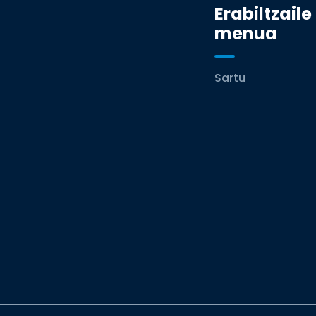
Erabiltzaile
menua
Sartu