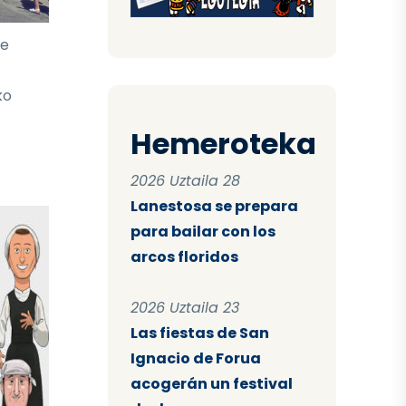
te
ko
Hemeroteka
2026 Uztaila 28
Lanestosa se prepara
para bailar con los
arcos floridos
2026 Uztaila 23
Las fiestas de San
Ignacio de Forua
acogerán un festival