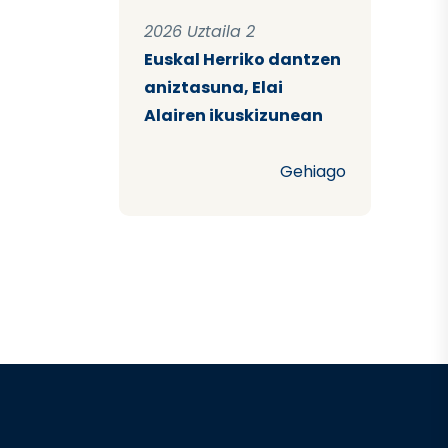
2026 Uztaila 2
Euskal Herriko dantzen
aniztasuna, Elai
Alairen ikuskizunean
Gehiago