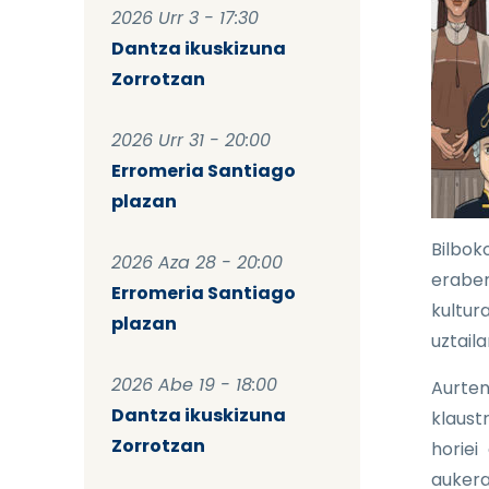
2026 Urr 3 - 17:30
Dantza ikuskizuna
Zorrotzan
2026 Urr 31 - 20:00
Erromeria Santiago
plazan
Bilbok
2026 Aza 28 - 20:00
eraber
Erromeria Santiago
kultur
plazan
uztaila
2026 Abe 19 - 18:00
Aurten
Dantza ikuskizuna
klaust
Zorrotzan
horiei
aukera 