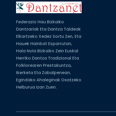
Federazio Hau Bizkaiko
Dantzariak Eta Dantza Taldeak
Elkartzeko Xedez Sortu Zen, Eta
Hauek Hainbat Esparrutan,
Hala Nola Bizkaiko Zein Euskal
Herriko Dantza Tradizional Eta
Folklorearen Prestakuntza,
Ikerketa Eta Zabalpenean,
Egindako Ahaleginak Osatzeko
Helburua Izan Zuen.