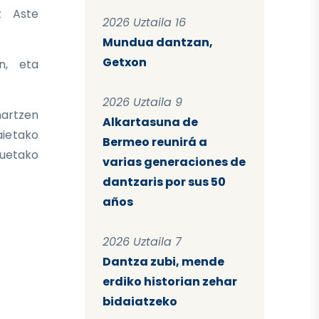
t Aste
2026 Uztaila 16
Mundua dantzan,
Getxon
n, eta
2026 Uztaila 9
hartzen
Alkartasuna de
aietako
Bermeo reunirá a
zuetako
varias generaciones de
dantzaris por sus 50
años
2026 Uztaila 7
Dantza zubi, mende
erdiko historian zehar
bidaiatzeko