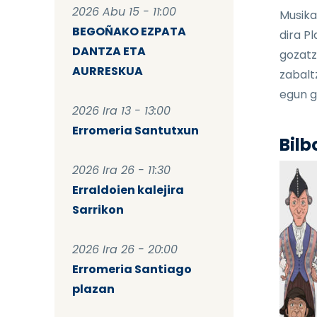
2026 Abu 15 - 11:00
Musika
BEGOÑAKO EZPATA
dira P
DANTZA ETA
gozatz
AURRESKUA
zabalt
egun g
2026 Ira 13 - 13:00
Erromeria Santutxun
Bilb
2026 Ira 26 - 11:30
Erraldoien kalejira
Sarrikon
2026 Ira 26 - 20:00
Erromeria Santiago
plazan