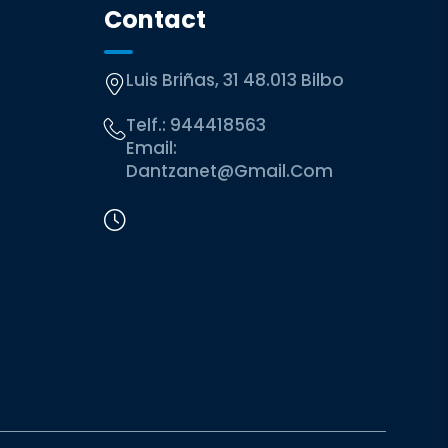
Contact
Luis Briñas, 31 48.013 Bilbo
Telf.:
944418563
Email:
Dantzanet@gmail.com