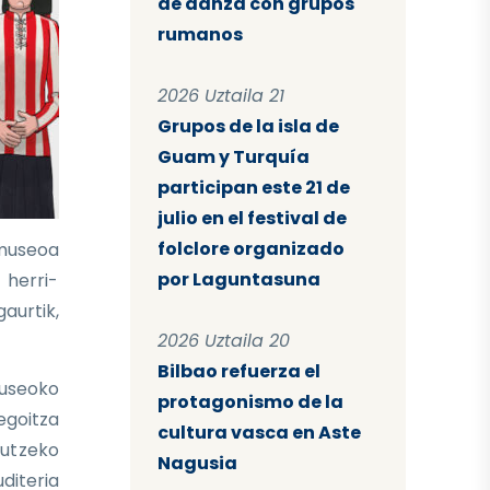
de danza con grupos
rumanos
2026 Uztaila 21
Grupos de la isla de
Guam y Turquía
participan este 21 de
julio en el festival de
folclore organizado
 museoa
por Laguntasuna
 herri-
aurtik,
2026 Uztaila 20
Bilbao refuerza el
Museoko
protagonismo de la
egoitza
cultura vasca en Aste
gutzeko
Nagusia
uditeria