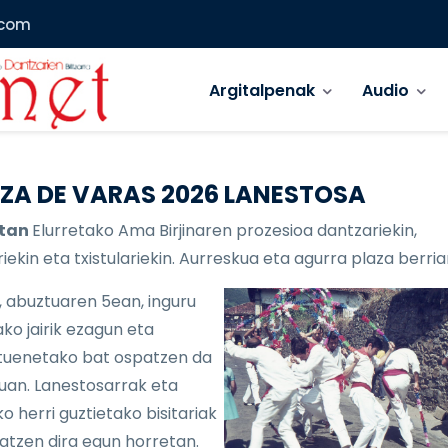
.com
Main menu
Argitalpenak
Audio
ZA DE VARAS 2026 LANESTOSA
etan
Elurretako Ama Birjinaren prozesioa dantzariekin,
iekin eta txistulariekin. Aurreskua eta agurra plaza berria
, abuztuaren 5ean, inguru
ko jairik ezagun eta
uenetako bat ospatzen da
lduan. Lanestosarrak eta
o herri guztietako bisitariak
atzen dira egun horretan.