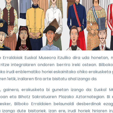
o Erraldoiak Euskal Museora itzuliko dira uda honetan,
ritze integralaren ondoren berriro ireki ostean. Bilboko
ako irudi enblematiko horiei eskainitako ohiko erakusketa g
ren 1etik, irailaren 6ra arte bisitatu ahal izango da.
, gainera, erakusketa bi gunetan izango da: Euskal 
roan eta Bihotz Sakratuaren Plazako Aztarnategian. Bi 
 esker, Bilboko Erraldoien belaunaldi desberdinak eza
izango dute bisitariek. Izan ere, irudi horiek hiriaren ir