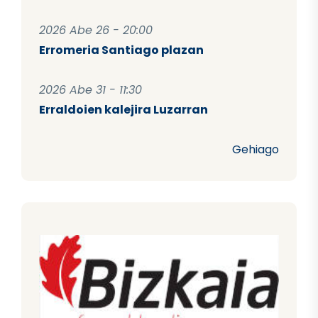
2026 Abe 26 - 20:00
Erromeria Santiago plazan
2026 Abe 31 - 11:30
Erraldoien kalejira Luzarran
Gehiago