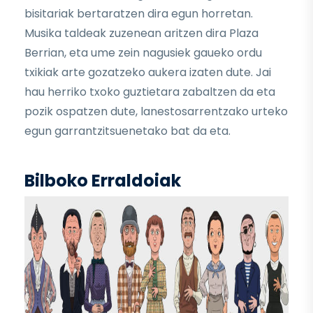
bisitariak bertaratzen dira egun horretan.
Musika taldeak zuzenean aritzen dira Plaza
Berrian, eta ume zein nagusiek gaueko ordu
txikiak arte gozatzeko aukera izaten dute. Jai
hau herriko txoko guztietara zabaltzen da eta
pozik ospatzen dute, lanestosarrentzako urteko
egun garrantzitsuenetako bat da eta.
Bilboko Erraldoiak