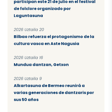
participan este 21 de julio en el festival
de folclore organizado por
Laguntasuna
2026 Uztaila 20
Bilbao refuerza el protagonismo de la
cultura vasca en Aste Nagusia
2026 Uztaila 16
Mundua dantzan, Getxon
2026 Uztaila 9
Alkartasuna de Bermeo reunirá a
varias generaciones de dantzaris por
sus 50 años