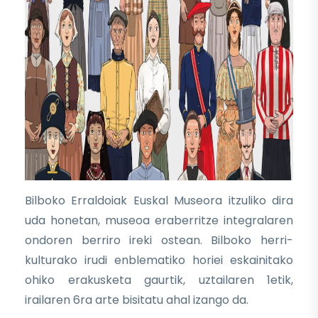
Bilboko Erraldoiak Euskal Museora itzuliko dira
uda honetan, museoa eraberritze integralaren
ondoren berriro ireki ostean. Bilboko herri-
kulturako irudi enblematiko horiei eskainitako
ohiko erakusketa gaurtik, uztailaren 1etik,
irailaren 6ra arte bisitatu ahal izango da.