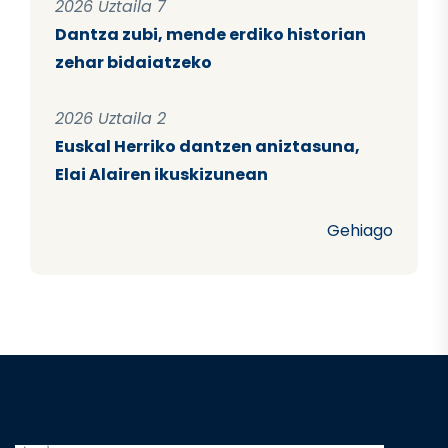
2026 Uztaila 7
Dantza zubi, mende erdiko historian
zehar bidaiatzeko
2026 Uztaila 2
Euskal Herriko dantzen aniztasuna,
Elai Alairen ikuskizunean
Gehiago