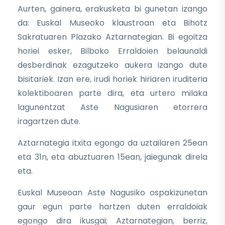
Aurten, gainera, erakusketa bi gunetan izango
da: Euskal Museoko klaustroan eta Bihotz
Sakratuaren Plazako Aztarnategian. Bi egoitza
horiei esker, Bilboko Erraldoien belaunaldi
desberdinak ezagutzeko aukera izango dute
bisitariek. Izan ere, irudi horiek hiriaren iruditeria
kolektiboaren parte dira, eta urtero milaka
lagunentzat Aste Nagusiaren etorrera
iragartzen dute.
Aztarnategia itxita egongo da uztailaren 25ean
eta 31n, eta abuztuaren 15ean, jaiegunak direla
eta.
Euskal Museoan Aste Nagusiko ospakizunetan
gaur egun parte hartzen duten erraldoiak
egongo dira ikusgai; Aztarnategian, berriz,