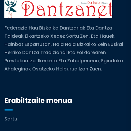
Federazio Hau Bizkaiko Dantzariak Eta Dantza
Taldeak Elkartzeko Xedez Sortu Zen, Eta Hauek
Hainbat Esparrutan, Hala Nola Bizkaiko Zein Euskal
Herriko Dantza Tradizional Eta Folklorearen
Prestakuntza, Ikerketa Eta Zabalpenean, Egindako
Ahaleginak Osatzeko Helburua Izan Zuen.
Erabiltzaile menua
Sartu