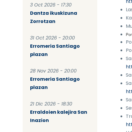
ht
3 Oct 2026 - 17:30
La
Dantza ikuskizuna
Ka
Zorrotzan
Mu
Por
31 Oct 2026 - 20:00
Po
Erromeria Santiago
Po
plazan
Sa
ht
28 Nov 2026 - 20:00
Sa
Erromeria Santiago
Sa
plazan
ht
Sa
21 Dic 2026 - 18:30
Se
Erraldoien kalejira San
Tr
Inazion
ht