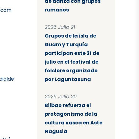
de danza con grupos
rumanos
k.com
2026 Julio 21
Grupos de la isla de
Guam y Turquía
participan este 21 de
julio en el festival de
folclore organizado
dialde
por Laguntasuna
2026 Julio 20
Bilbao refuerza el
protagonismo de la
cultura vasca en Aste
Nagusia