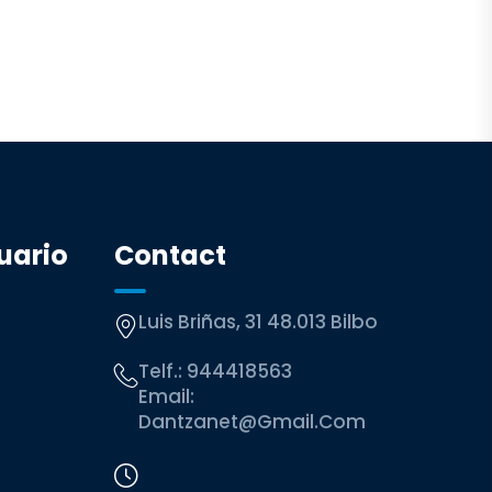
uario
Contact
Luis Briñas, 31 48.013 Bilbo
Telf.:
944418563
Email:
Dantzanet@gmail.com