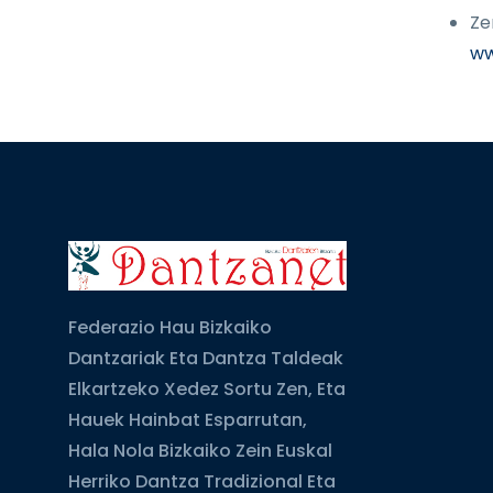
Ze
ww
Federazio Hau Bizkaiko
Dantzariak Eta Dantza Taldeak
Elkartzeko Xedez Sortu Zen, Eta
Hauek Hainbat Esparrutan,
Hala Nola Bizkaiko Zein Euskal
Herriko Dantza Tradizional Eta