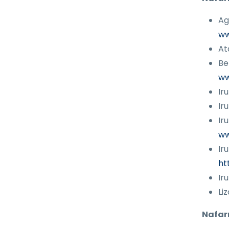
Ag
ww
At
Be
ww
Ir
Ir
Ir
ww
Ir
ht
Ir
Li
Nafar