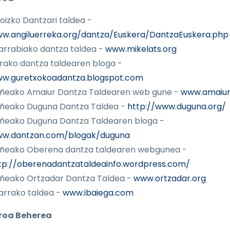
oizko Dantzari taldea -
w.angiluerreka.org/dantza/Euskera/DantzaEuskera.php
arrabiako dantza taldea -
www.mikelats.org
rako dantza taldearen bloga -
w.guretxokoadantza.blogspot.com
uñeako Amaiur Dantza Taldearen web gune -
www.amaiur
uñeako Duguna Dantza Taldea -
http://www.duguna.org/
uñeako Duguna Dantza Taldearen bloga -
w.dantzan.com/blogak/duguna
uñeako Oberena dantza taldearen webgunea -
tp://oberenadantzataldeainfo.wordpress.com/
uñeako Ortzadar Dantza Taldea -
www.ortzadar.org
zarrako taldea -
www.ibaiega.com
roa Beherea