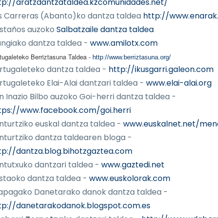
tp://aratzdantzataldea.kzcomunidades.net/
s Carreras (Abanto)ko dantza taldea
http://www.enara
staños auzoko
Salbatzaile dantza taldea
ngiako dantza taldea -
www.amilotx.com
tugaleteko Berriztasuna Taldea -
http://www.berriztasuna.org/
rtugaleteko dantza taldea -
http://ikusgarri.galeon.com
rtugaleteko Elai-Alai dantzari taldea -
www.elai-alai.org
n Inazio Bilbo auzoko Goi-herri dantza taldea -
tps://www.facebook.com/goi.herri
nturtziko euskal dantza taldea -
www.euskalnet.net/men
nturtziko dantza taldearen bloga -
tp://dantza.blog.bihotzgaztea.com
ntutxuko dantzari taldea -
www.gaztedi.net
staoko dantza taldea -
www.euskolorak.com
apagako Danetarako danok dantza taldea -
tp://danetarakodanok.blogspot.com.es