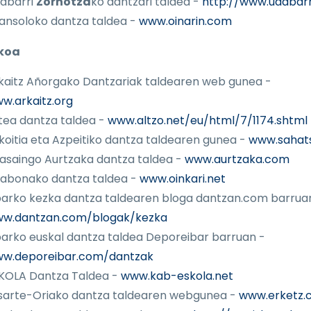
abarri
Zornotza
ko dantzari taldea -
http://www.udabarri
ansoloko dantza taldea -
www.oinarin.com
koa
kaitz Añorgako Dantzariak taldearen web gunea -
w.arkaitz.org
tea dantza taldea -
www.altzo.net/eu/html/7/1174.shtml
koitia eta Azpeitiko dantza taldearen gunea -
www.sahat
asaingo Aurtzaka dantza taldea -
www.aurtzaka.com
llabonako dantza taldea -
www.oinkari.net
barko kezka dantza taldearen bloga dantzan.com barrua
w.dantzan.com/blogak/kezka
barko euskal dantza taldea Deporeibar barruan -
w.deporeibar.com/dantzak
KOLA Dantza Taldea -
www.kab-eskola.net
sarte-Oriako dantza taldearen webgunea -
www.erketz.