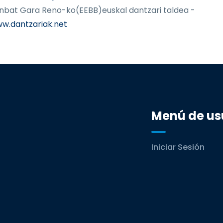
nbat Gara Reno-ko(EEBB)euskal dantzari taldea -
w.dantzariak.net
Menú de us
Iniciar Sesión