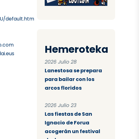
U/default.htm
io.com
Hemeroteka
ai.eus
2026 Julio 28
Lanestosa se prepara
para bailar con los
arcos floridos
2026 Julio 23
Las fiestas de San
Ignacio de Forua
acogerán un festival