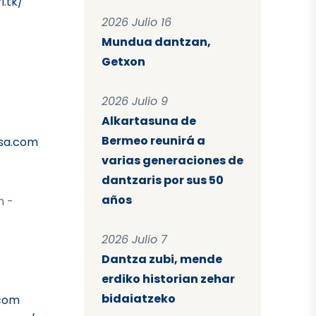
.tk/
2026 Julio 16
Mundua dantzan,
Getxon
2026 Julio 9
Alkartasuna de
Bermeo reunirá a
sa.com
varias generaciones de
dantzaris por sus 50
años
n -
2026 Julio 7
Dantza zubi, mende
erdiko historian zehar
bidaiatzeko
com