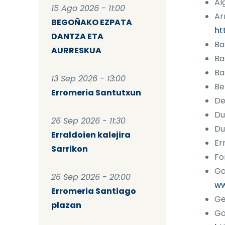
Al
15 Ago 2026 - 11:00
Ar
BEGOÑAKO EZPATA
ht
DANTZA ETA
Ba
AURRESKUA
Ba
Ba
13 Sep 2026 - 13:00
Be
Erromeria Santutxun
De
Du
26 Sep 2026 - 11:30
Du
Erraldoien kalejira
Er
Sarrikon
Fo
Ga
26 Sep 2026 - 20:00
ww
Erromeria Santiago
Ge
plazan
Go