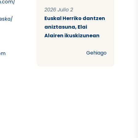
n.com/
2026 Julio 2
Euskal Herriko dantzen
eska/
aniztasuna, Elai
Alairen ikuskizunean
Gehiago
om