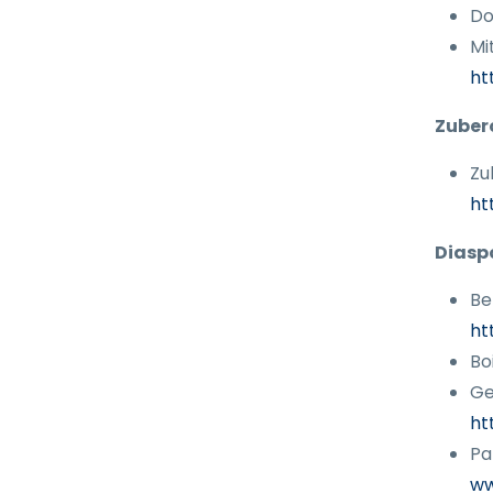
Do
Mi
ht
Zuber
Zu
ht
Diasp
Be
ht
Bo
Ge
ht
Pa
ww