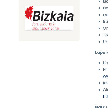
Le
Do
Do
Ir
Or
To
Ur
Lapur
He
Hi
ww
It
Oi
ht
Nafar