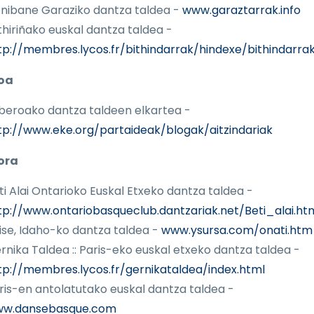
nibane Garaziko dantza taldea -
www.garaztarrak.info
thiriñako euskal dantza taldea -
tp://membres.lycos.fr/bithindarrak/hindexe/bithindarra
oa
beroako dantza taldeen elkartea -
tp://www.eke.org/partaideak/blogak/aitzindariak
ora
ti Alai Ontarioko Euskal Etxeko dantza taldea -
tp://www.ontariobasqueclub.dantzariak.net/Beti_alai.ht
ise, Idaho-ko dantza taldea -
www.ysursa.com/onati.htm
rnika Taldea :: Paris-eko euskal etxeko dantza taldea -
tp://membres.lycos.fr/gernikataldea/index.html
ris-en antolatutako euskal dantza taldea -
w.dansebasque.com