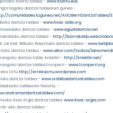
gortako Itxartu taldea -
www.itxartu.eus
rigorriagako dantza taldearen gunea -
tp://comunidades.kzgunea.net/AritzBerriDantzaTaldea/E
kioko dantza taldea -
www.itxas-alde.org
masedako dantza taldea -
www.eguzkidantza.net
rakaldoko dantza taldea -
http://ibarrakaldu.webcindar
ti Jai Alai:: Bilboko Basurtuko dantza taldea -
www.betijaial
rioko dantza taldea -
www.aikor.com/txokoa/lainomendi
rangoko dantza talde: kriskitin -
http://kriskitin.net/
rangoko dantza taldea:tronperri -
www.tronperri.org
reka Ortu
http://errekaortu.wordpress.com
ruko dantza taldea -
www.urdaibaidantzataldea.com
ldakaoko taldearen historia.. -
w.andramaridantzataldea.com/
txoko Itxas Argia dantza taldea:
www.itxas-argia.com
rliz-eko dantza taldea -