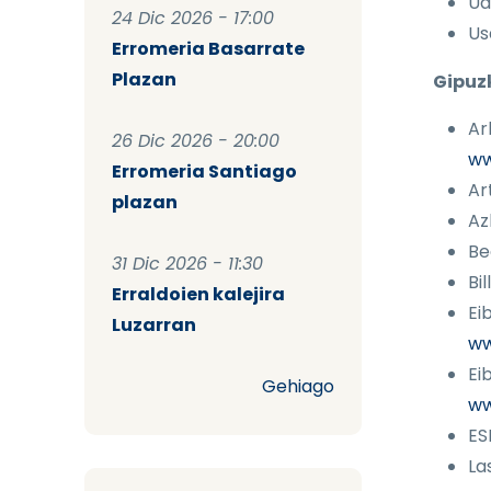
Ud
24 Dic 2026 - 17:00
Us
Erromeria Basarrate
Plazan
Gipuz
Ar
26 Dic 2026 - 20:00
ww
Erromeria Santiago
Ar
plazan
Az
Be
31 Dic 2026 - 11:30
Bi
Erraldoien kalejira
Ei
Luzarran
ww
Ei
Gehiago
ww
ES
La