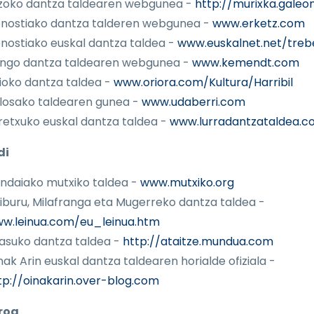
zoko dantza taldearen webgunea -
http://murixka.galeo
nostiako dantza talderen webgunea -
www.erketz.com
nostiako euskal dantza taldea -
www.euskalnet.net/treb
ungo dantza taldearen webgunea -
www.kemendt.com
ioko dantza taldea -
www.oriora.com/Kultura/Harribil
losako taldearen gunea -
www.udaberri.com
retxuko euskal dantza taldea -
www.lurradantzataldea.c
di
ndaiako mutxiko taldea -
www.mutxiko.org
riburu, Milafranga eta Mugerreko dantza taldea -
w.leinua.com/eu_leinua.htm
sasuko dantza taldea -
http://ataitze.mundua.com
nak Arin euskal dantza taldearen horialde ofiziala -
tp://oinakarin.over-blog.com
roa