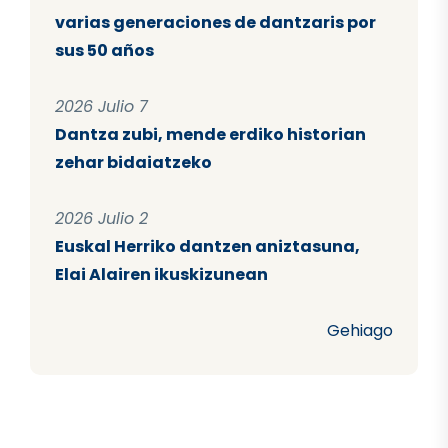
varias generaciones de dantzaris por
sus 50 años
2026 Julio 7
Dantza zubi, mende erdiko historian
zehar bidaiatzeko
2026 Julio 2
Euskal Herriko dantzen aniztasuna,
Elai Alairen ikuskizunean
Gehiago