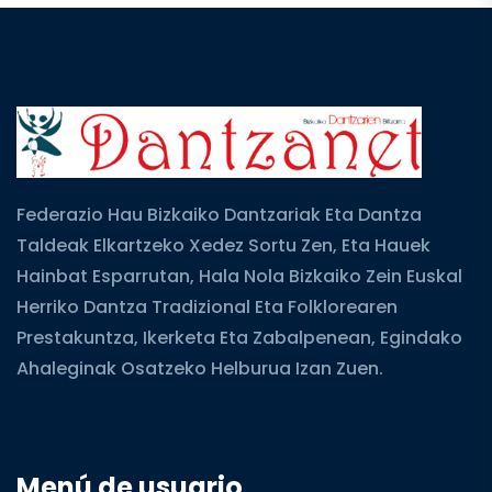
Federazio Hau Bizkaiko Dantzariak Eta Dantza
Taldeak Elkartzeko Xedez Sortu Zen, Eta Hauek
Hainbat Esparrutan, Hala Nola Bizkaiko Zein Euskal
Herriko Dantza Tradizional Eta Folklorearen
Prestakuntza, Ikerketa Eta Zabalpenean, Egindako
Ahaleginak Osatzeko Helburua Izan Zuen.
Menú de usuario