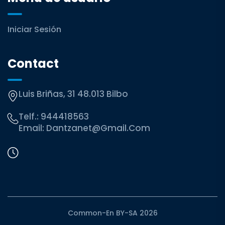
Iniciar Sesión
Contact
Luis Briñas, 31 48.013 Bilbo
Telf.:
944418563
Email:
Dantzanet@gmail.com
Common-En BY-SA 2026