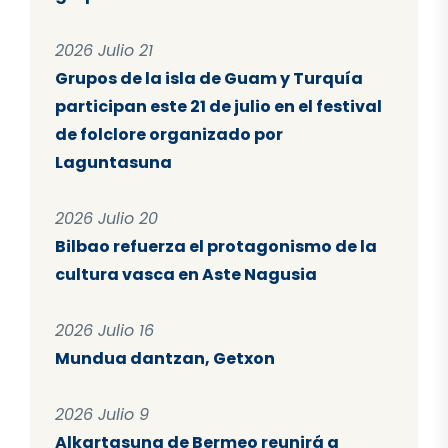
2026 Julio 21
Grupos de la isla de Guam y Turquía
participan este 21 de julio en el festival
de folclore organizado por
Laguntasuna
2026 Julio 20
Bilbao refuerza el protagonismo de la
cultura vasca en Aste Nagusia
2026 Julio 16
Mundua dantzan, Getxon
2026 Julio 9
Alkartasuna de Bermeo reunirá a