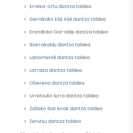
Erreka-ortu dantza taldea
Gernikako Elai Alai dantza taldea
Erandioko Goi-alde dantza taldea
Ibarrakaldu dantza taldea
Lainomendi dantza taldea
Larraiza dantza taldea
Oberena dantza taldea
Urretxuko lurra dantza taldea
Zallako Ibai lorak dantza taldea
Zerutxu dantza taldea