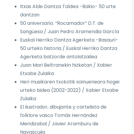
Itxas Alde Dantza Taldea -Bakio- 50 urte
dantzan
50 aniversario. “Rocamador” D.T. de
Sangüesa / Juan Pedro Aramendia García
Euskal Herriko Dantza Agerketa -Basauri-
50 urteko historia / Euskal Herriko Dantza
Agerketa batzorde antolatzailea
Juan Mari Beltranekin hizketan / Xabier
Etxabe Zulaika
Heri musikaren txokotik soinueneara hogei
urteko bidea (2002-2022) / Xabier Etxabe
Zulaika
El ilustrador, dibujante y cartelista de
folklore vasco Tomás Hernández
Mendizabal / Javier Aramburu de
Navascués