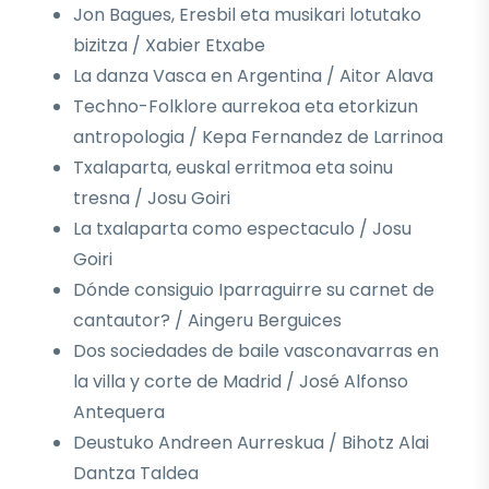
Jon Bagues, Eresbil eta musikari lotutako
bizitza / Xabier Etxabe
La danza Vasca en Argentina / Aitor Alava
Techno-Folklore aurrekoa eta etorkizun
antropologia / Kepa Fernandez de Larrinoa
Txalaparta, euskal erritmoa eta soinu
tresna / Josu Goiri
La txalaparta como espectaculo / Josu
Goiri
Dónde consiguio Iparraguirre su carnet de
cantautor? / Aingeru Berguices
Dos sociedades de baile vasconavarras en
la villa y corte de Madrid / José Alfonso
Antequera
Deustuko Andreen Aurreskua / Bihotz Alai
Dantza Taldea