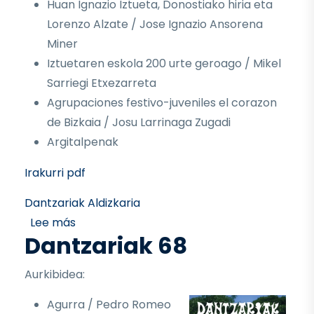
Huan Ignazio Iztueta, Donostiako hiria eta
Lorenzo Alzate / Jose Ignazio Ansorena
Miner
Iztuetaren eskola 200 urte geroago / Mikel
Sarriegi Etxezarreta
Agrupaciones festivo-juveniles el corazon
de Bizkaia / Josu Larrinaga Zugadi
Argitalpenak
Irakurri pdf
Dantzariak Aldizkaria
sobre Dantzariak 69
Lee más
Dantzariak 68
Aurkibidea:
Agurra / Pedro Romeo