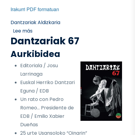
Irakurri PDF formatuan
Dantzariak Aldizkaria
sobre Dantzariak 68
Lee más
Dantzariak 67
Aurkibidea
Editoriala / Josu
Larrinaga
Euskal Herriko Dantzari
Eguna / EDB
Un rato con Pedro
Romeo… Presidente de
EDB / Emilio Xabier
Dueñas
25 urte Usansoloko “Oinarin”