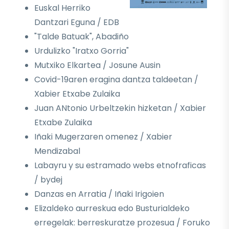
Euskal Herriko
Dantzari Eguna / EDB
"Talde Batuak", Abadiño
Urdulizko "Iratxo Gorria"
Mutxiko Elkartea / Josune Ausin
Covid-19aren eragina dantza taldeetan /
Xabier Etxabe Zulaika
Juan ANtonio Urbeltzekin hizketan / Xabier
Etxabe Zulaika
Iñaki Mugerzaren omenez / Xabier
Mendizabal
Labayru y su estramado webs etnofraficas
/ bydej
Danzas en Arratia / Iñaki Irigoien
Elizaldeko aurreskua edo Busturialdeko
erregelak: berreskuratze prozesua / Foruko