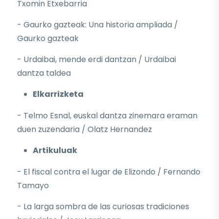
Txomin Etxebarria
- Gaurko gazteak: Una historia ampliada /
Gaurko gazteak
- Urdaibai, mende erdi dantzan / Urdaibai
dantza taldea
Elkarrizketa
- Telmo Esnal, euskal dantza zinemara eraman
duen zuzendaria / Olatz Hernandez
Artikuluak
- El fiscal contra el lugar de Elizondo / Fernando
Tamayo
- La larga sombra de las curiosas tradiciones