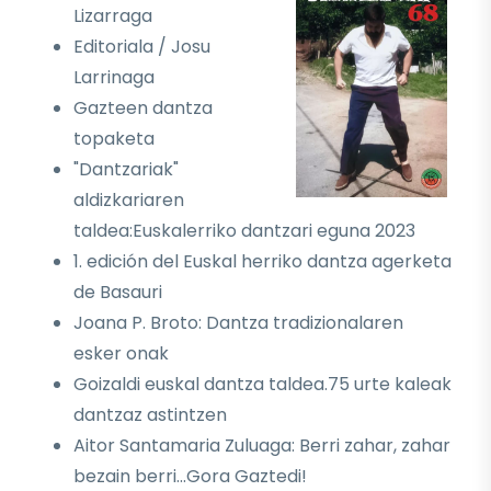
Lizarraga
Editoriala / Josu
Larrinaga
Gazteen dantza
topaketa
"Dantzariak"
aldizkariaren
taldea:Euskalerriko dantzari eguna 2023
1. edición del Euskal herriko dantza agerketa
de Basauri
Joana P. Broto: Dantza tradizionalaren
esker onak
Goizaldi euskal dantza taldea.75 urte kaleak
dantzaz astintzen
Aitor Santamaria Zuluaga: Berri zahar, zahar
bezain berri...Gora Gaztedi!