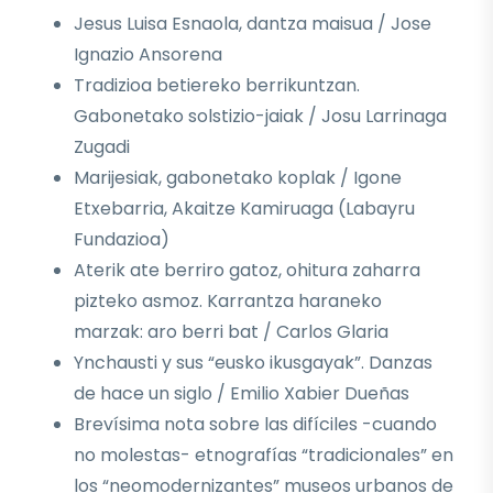
Jesus Luisa Esnaola, dantza maisua / Jose
Ignazio Ansorena
Tradizioa betiereko berrikuntzan.
Gabonetako solstizio-jaiak / Josu Larrinaga
Zugadi
Marijesiak, gabonetako koplak / Igone
Etxebarria, Akaitze Kamiruaga (Labayru
Fundazioa)
Aterik ate berriro gatoz, ohitura zaharra
pizteko asmoz. Karrantza haraneko
marzak: aro berri bat / Carlos Glaria
Ynchausti y sus “eusko ikusgayak”. Danzas
de hace un siglo / Emilio Xabier Dueñas
Brevísima nota sobre las difíciles -cuando
no molestas- etnografías “tradicionales” en
los “neomodernizantes” museos urbanos de