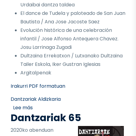
Urdaibai dantza taldea
El dance de Tudela y paloteado de San Juan
Bautista / Ana Jose Jacoste Saez
Evolución histórica de una celebración
infantil / Jose Alfonso Antequera Chavez.
Josu Larrinaga Zugadi
Dultzaina Errekatxon / Lutxanako Dultzaina
Tailer Eskola, Iker Gustran Iglesias
Argitalpenak
Irakurri PDF formatuan
Dantzariak Aldizkaria
sobre DANTZARIAK 66
Lee más
Dantzariak 65
2020ko abenduan