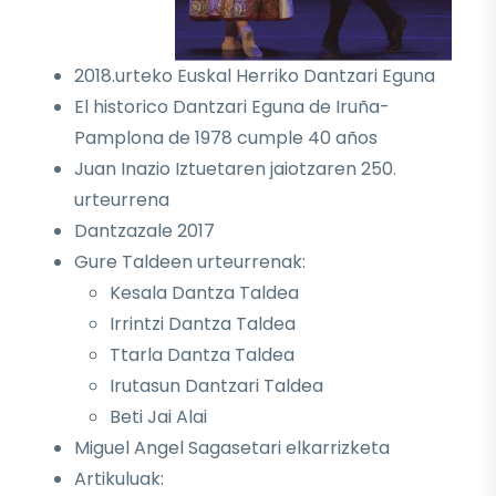
2018.urteko Euskal Herriko Dantzari Eguna
El historico Dantzari Eguna de Iruña-
Pamplona de 1978 cumple 40 años
Juan Inazio Iztuetaren jaiotzaren 250.
urteurrena
Dantzazale 2017
Gure Taldeen urteurrenak:
Kesala Dantza Taldea
Irrintzi Dantza Taldea
Ttarla Dantza Taldea
Irutasun Dantzari Taldea
Beti Jai Alai
Miguel Angel Sagasetari elkarrizketa
Artikuluak: