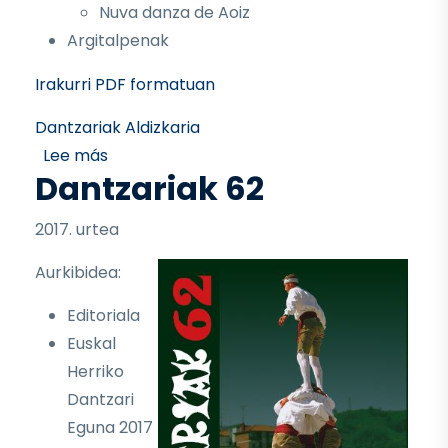
Nuva danza de Aoiz
Argitalpenak
Irakurri PDF formatuan
Dantzariak Aldizkaria
sobre Dantzariak 63
Lee más
Dantzariak 62
2017. urtea
Aurkibidea:
Editoriala
Euskal
Herriko
Dantzari
Eguna 2017