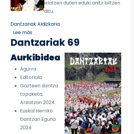
islatzen duten eduki anitz biltzen
ditu:
Dantzariak Aldizkaria
sobre Dantzariak 70
Lee más
Dantzariak 69
Aurkibidea
Agurra
Editoriala
Gazteen dantza
topaketa,
Areatzan 2024
Euskal Herriko
Dantzari Eguna
2024