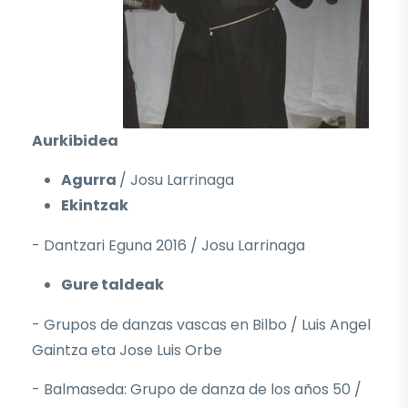
Aurkibidea
Agurra
/ Josu Larrinaga
Ekintzak
- Dantzari Eguna 2016 / Josu Larrinaga
Gure taldeak
- Grupos de danzas vascas en Bilbo / Luis Angel
Gaintza eta Jose Luis Orbe
- Balmaseda: Grupo de danza de los años 50 /