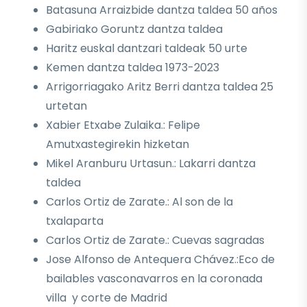
Batasuna Arraizbide dantza taldea 50 años
Gabiriako Goruntz dantza taldea
Haritz euskal dantzari taldeak 50 urte
Kemen dantza taldea 1973-2023
Arrigorriagako Aritz Berri dantza taldea 25
urtetan
Xabier Etxabe Zulaika.: Felipe
Amutxastegirekin hizketan
Mikel Aranburu Urtasun.: Lakarri dantza
taldea
Carlos Ortiz de Zarate.: Al son de la
txalaparta
Carlos Ortiz de Zarate.: Cuevas sagradas
Jose Alfonso de Antequera Chávez.:Eco de
bailables vasconavarros en la coronada
villa y corte de Madrid