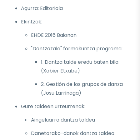
Agurra: Editoriala
Ekintzak:
EHDE 2016 Baionan
"Dantzazale" formakuntza programa:
1. Dantza talde eredu baten bila
(Xabier Etxabe)
2. Gestión de los grupos de danza
(Josu Larrinaga)
Gure taldeen urteurrenak:
Aingeluarra dantza taldea
Danetarako-danok dantza taldea