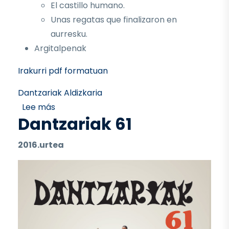
El castillo humano.
Unas regatas que finalizaron en
aurresku.
Argitalpenak
Irakurri pdf formatuan
Dantzariak Aldizkaria
sobre Dantzariak 62
Lee más
Dantzariak 61
2016.urtea