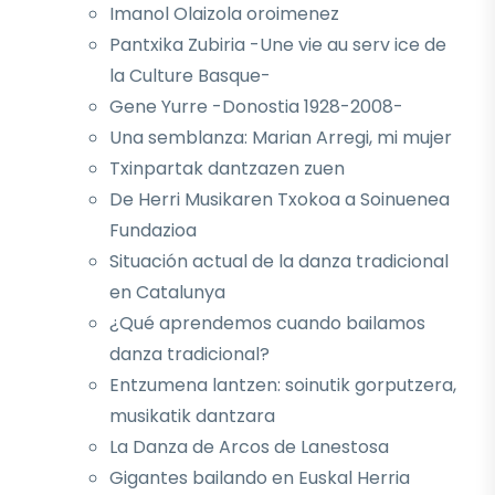
Imanol Olaizola oroimenez
Pantxika Zubiria -Une vie au serv ice de
la Culture Basque-
Gene Yurre -Donostia 1928-2008-
Una semblanza: Marian Arregi, mi mujer
Txinpartak dantzazen zuen
De Herri Musikaren Txokoa a Soinuenea
Fundazioa
Situación actual de la danza tradicional
en Catalunya
¿Qué aprendemos cuando bailamos
danza tradicional?
Entzumena lantzen: soinutik gorputzera,
musikatik dantzara
La Danza de Arcos de Lanestosa
Gigantes bailando en Euskal Herria