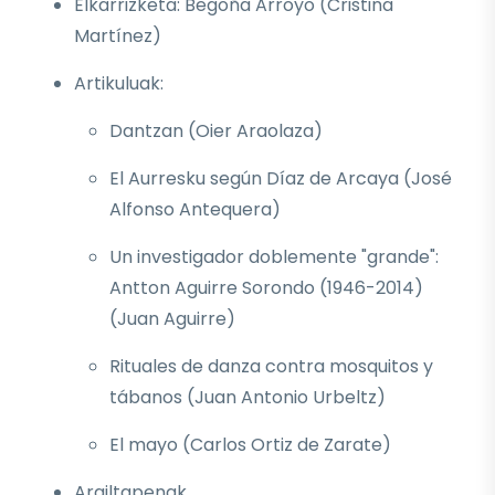
Elkarrizketa: Begoña Arroyo (Cristina
Martínez)
Artikuluak:
Dantzan (Oier Araolaza)
El Aurresku según Díaz de Arcaya (José
Alfonso Antequera)
Un investigador doblemente "grande":
Antton Aguirre Sorondo (1946-2014)
(Juan Aguirre)
Rituales de danza contra mosquitos y
tábanos (Juan Antonio Urbeltz)
El mayo (Carlos Ortiz de Zarate)
Argiltapenak