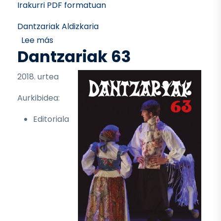
Irakurri PDF formatuan
Dantzariak Aldizkaria
sobre Dantzariak 64
Lee más
Dantzariak 63
2018. urtea
Aurkibidea:
Editoriala