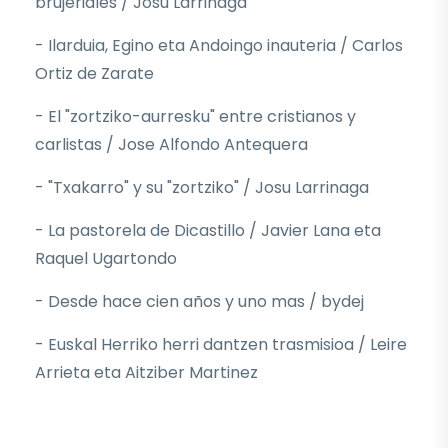
brujeriales / Josu Larrinaga
- Ilarduia, Egino eta Andoingo inauteria / Carlos
Ortiz de Zarate
- El "zortziko-aurresku" entre cristianos y
carlistas / Jose Alfondo Antequera
- "Txakarro" y su "zortziko" / Josu Larrinaga
- La pastorela de Dicastillo / Javier Lana eta
Raquel Ugartondo
- Desde hace cien años y uno mas / bydej
- Euskal Herriko herri dantzen trasmisioa / Leire
Arrieta eta Aitziber Martinez