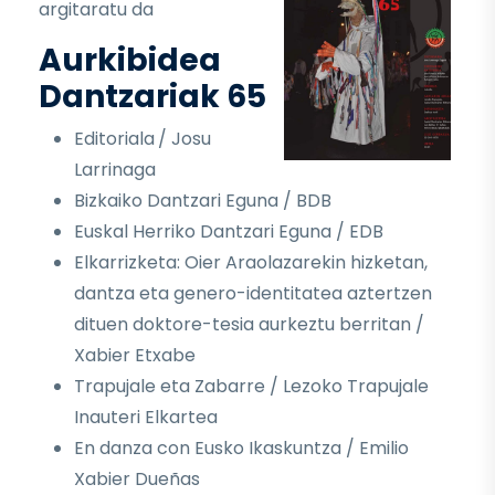
argitaratu da
Aurkibidea
Dantzariak 65
Editoriala
/ Josu
Larrinaga
Bizkaiko Dantzari Eguna / BDB
Euskal Herriko Dantzari Eguna / EDB
Elkarrizketa: Oier Araolazarekin hizketan,
dantza eta genero-identitatea aztertzen
dituen doktore-tesia aurkeztu berritan /
Xabier Etxabe
Trapujale eta Zabarre / Lezoko Trapujale
Inauteri Elkartea
En danza con Eusko Ikaskuntza / Emilio
Xabier Dueñas