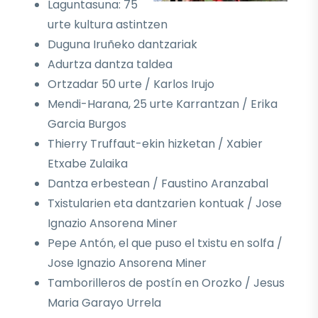
Laguntasuna: 75
urte kultura astintzen
Duguna Iruñeko dantzariak
Adurtza dantza taldea
Ortzadar 50 urte / Karlos Irujo
Mendi-Harana, 25 urte Karrantzan / Erika
Garcia Burgos
Thierry Truffaut-ekin hizketan / Xabier
Etxabe Zulaika
Dantza erbestean / Faustino Aranzabal
Txistularien eta dantzarien kontuak / Jose
Ignazio Ansorena Miner
Pepe Antón, el que puso el txistu en solfa /
Jose Ignazio Ansorena Miner
Tamborilleros de postín en Orozko / Jesus
Maria Garayo Urrela