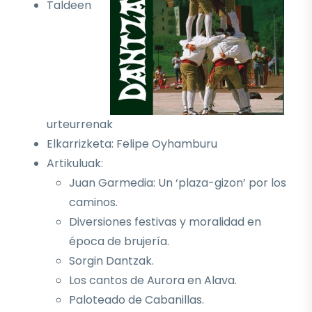
Taldeen
urteurrenak
Elkarrizketa: Felipe Oyhamburu
Artikuluak:
Juan Garmedia: Un ‘plaza-gizon’ por los
caminos.
Diversiones festivas y moralidad en
época de brujería.
Sorgin Dantzak.
Los cantos de Aurora en Alava.
Paloteado de Cabanillas.