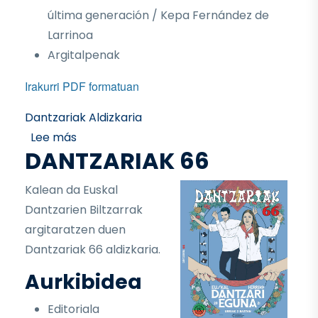
última generación / Kepa Fernández de
Larrinoa
Argitalpenak
Irakurri PDF formatuan
Dantzariak Aldizkaria
sobre Dantzariak 67
Lee más
DANTZARIAK 66
Kalean da Euskal
Dantzarien Biltzarrak
argitaratzen duen
Dantzariak 66 aldizkaria.
Aurkibidea
Editoriala