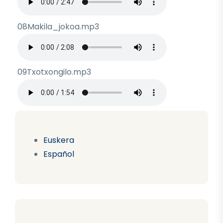
08Makila_jokoa.mp3
Archivo de audio
09Txotxongilo.mp3
Archivo de audio
Euskera
Español