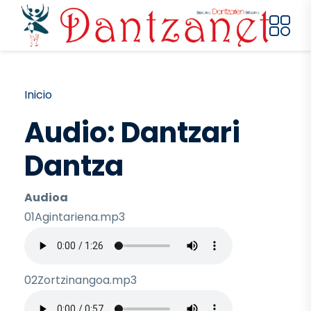
Pasar al contenido principal
Ruta de navegación
Inicio
Audio: Dantzari
Dantza
Audioa
01Agintariena.mp3
Archivo de audio
02Zortzinangoa.mp3
Archivo de audio