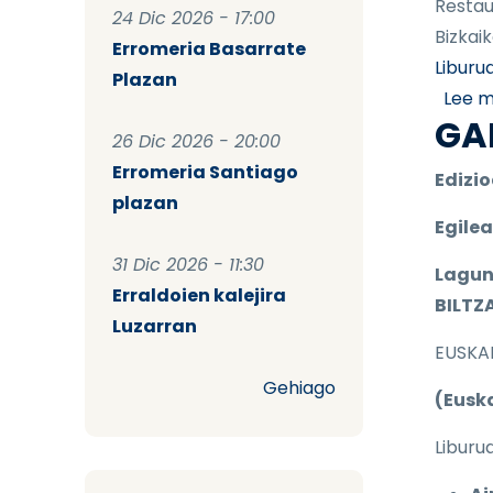
Restau
24 Dic 2026 - 17:00
Bizkaik
Erromeria Basarrate
Liburu
Plazan
Lee 
GA
26 Dic 2026 - 20:00
Erromeria Santiago
Edizio
plazan
Egile
31 Dic 2026 - 11:30
Lagun
Erraldoien kalejira
BILTZ
Luzarran
EUSKA
Gehiago
(Eusk
Liburu