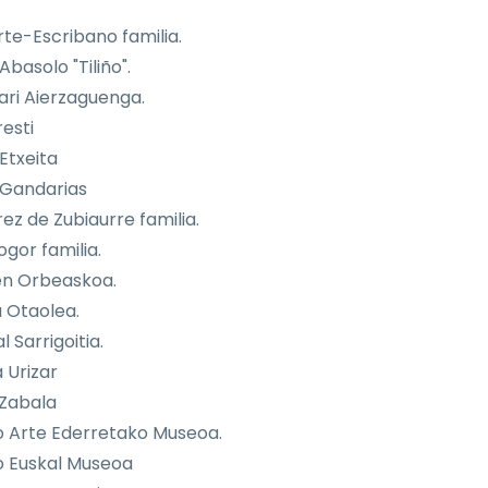
rte-Escribano familia.
Abasolo "Tiliño".
ri Aierzaguenga.
resti
Etxeita
 Gandarias
ez de Zubiaurre familia.
gor familia.
n Orbeaskoa.
a Otaolea.
 Sarrigoitia.
 Urizar
 Zabala
o Arte Ederretako Museoa.
o Euskal Museoa