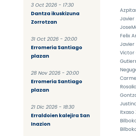
3 Oct 2026 - 17:30
Azpita
Dantza ikuskizuna
Javier 
Zorrotzan
JoseMa
Felix A
31 Oct 2026 - 20:00
Javier 
Erromeria Santiago
Victor
plazan
Gutierr
Negugo
28 Nov 2026 - 20:00
Carme
Erromeria Santiago
Rosali
plazan
Gontzal
Justina
21 Dic 2026 - 18:30
Itxaso
Erraldoien kalejira San
Bilbok
Inazion
Bilbok