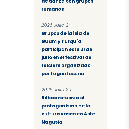
de danza con grupos
rumanos
2026 Julio 21
Grupos de la isla de
Guam y Turquía
participan este 21 de
julio en el festival de
folclore organizado
por Laguntasuna
2026 Julio 20
Bilbao refuerza el
protagonismo de la
cultura vasca en Aste
Nagusia