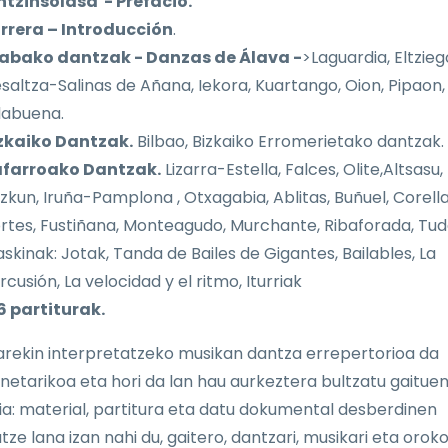
ntzinsolasa - Prefacio.
rrera – Introducción
.
abako dantzak - Danzas de Álava -
>Laguardia, Eltzieg
saltza-Salinas de Añana, Iekora, Kuartango, Oion, Pipaon,
llabuena.
zkaiko Dantzak.
Bilbao, Bizkaiko Erromerietako dantzak.
farroako Dantzak.
Lizarra-Estella, Falces, Olite,Altsasu,
izkun, Iruña-Pamplona , Otxagabia, Ablitas, Buñuel, Corella
rtes, Fustiñana, Monteagudo, Murchante, Ribaforada, Tud
askinak: Jotak, Tanda de Bailes de Gigantes, Bailables, La
rcusión, La velocidad y el ritmo, Iturriak
6 partiturak.
arekin interpretatzeko musikan dantza errepertorioa da
netarikoa eta hori da lan hau aurkeztera bultzatu gaitue
ia: material, partitura eta datu dokumental desberdinen
tze lana izan nahi du, gaitero, dantzari, musikari eta orok