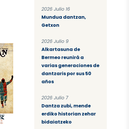
2026 Julio 16
Mundua dantzan,
Getxon
2026 Julio 9
Alkartasuna de
Bermeo reunirá a
varias generaciones de
dantzaris por sus 50
años
2026 Julio 7
Dantza zubi, mende
erdiko historian zehar
bidaiatzeko