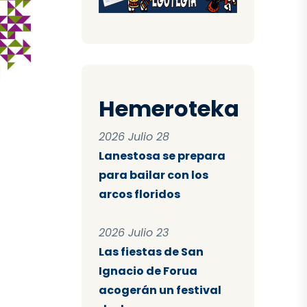
Hemeroteka
2026 Julio 28
Lanestosa se prepara
para bailar con los
arcos floridos
2026 Julio 23
Las fiestas de San
Ignacio de Forua
acogerán un festival