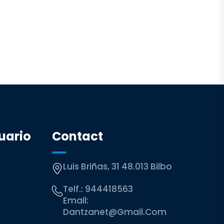
uario
Contact
Luis Briñas, 31 48.013 Bilbo
Telf.:
944418563
Email:
Dantzanet@gmail.com