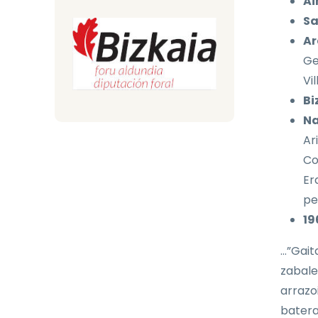
Ai
Sa
Ar
Ge
Vi
Bi
Na
Ar
Co
Er
pe
19
…”Gait
zabale
arrazo
batera