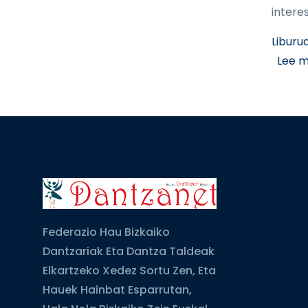
interes
Liburu
Lee 
Federazio Hau Bizkaiko
Dantzariak Eta Dantza Taldeak
Elkartzeko Xedez Sortu Zen, Eta
Hauek Hainbat Esparrutan,