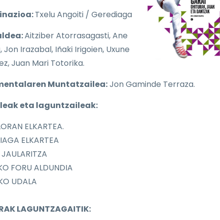
inazioa:
Txelu Angoiti / Gerediaga
aldea:
Aitziber Atorrasagasti, Ane
, Jon Irazabal, Iñaki Irigoien, Uxune
ez, Juan Mari Totorika.
entalaren Muntatzailea:
Jon Gaminde Terraza.
leak eta laguntzaileak:
LORAN ELKARTEA.
IAGA ELKARTEA
 JAULARITZA
IKO FORU ALDUNDIA
KO UDALA
RAK LAGUNTZAGAITIK: