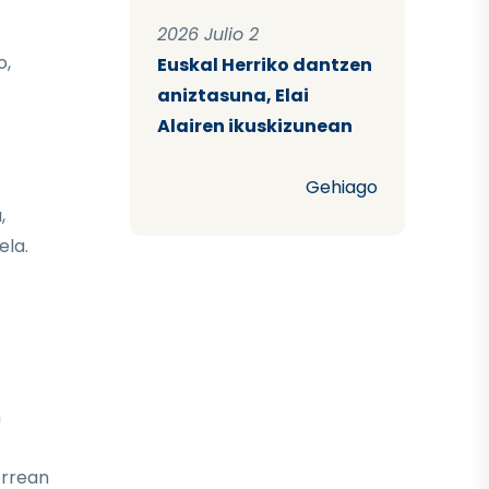
2026 Julio 2
o,
Euskal Herriko dantzen
aniztasuna, Elai
Alairen ikuskizunean
Gehiago
,
ela.
n
orrean