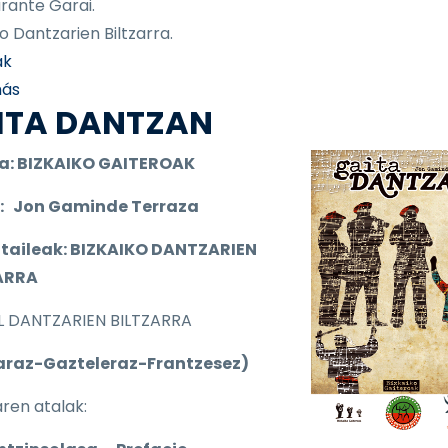
rante Garai.
o Dantzarien Biltzarra.
ak
sobre "GARAI OHITURAK, JAIAK ETA DANTZAK" liburua
más
ITA DANTZAN
a:
BIZKAIKO GAITEROAK
a: Jon Gaminde Terraza
taileak: BIZKAIKO DANTZARIEN
ARRA
L DANTZARIEN BILTZARRA
araz-Gazteleraz-Frantzesez)
aren atalak: