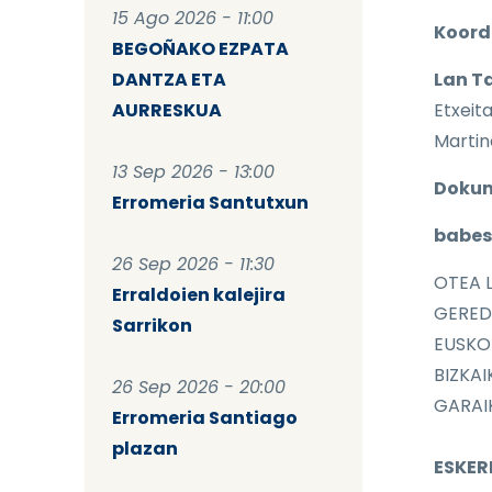
15 Ago 2026 - 11:00
Koord
BEGOÑAKO EZPATA
DANTZA ETA
Lan T
AURRESKUA
Etxeita
Martin
13 Sep 2026 - 13:00
Dokum
Erromeria Santutxun
babes
26 Sep 2026 - 11:30
OTEA 
Erraldoien kalejira
GERED
Sarrikon
EUSKO
BIZKA
26 Sep 2026 - 20:00
GARAI
Erromeria Santiago
plazan
ESKER