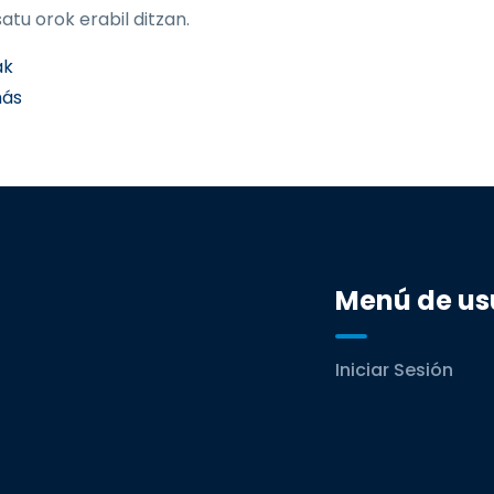
atu orok erabil ditzan.
ak
sobre GAITA DANTZAN
más
Menú de us
Iniciar Sesión