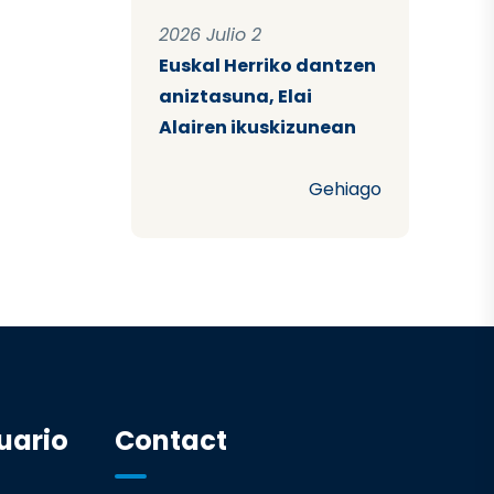
2026 Julio 2
Euskal Herriko dantzen
aniztasuna, Elai
Alairen ikuskizunean
Gehiago
uario
Contact