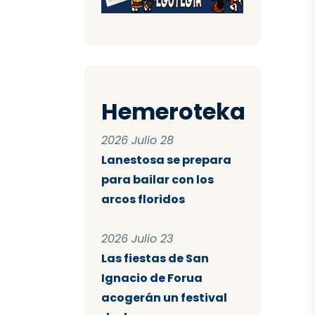
Hemeroteka
2026 Julio 28
Lanestosa se prepara
para bailar con los
arcos floridos
2026 Julio 23
Las fiestas de San
Ignacio de Forua
acogerán un festival