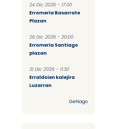
24 Dic 2026 - 17:00
Erromeria Basarrate
Plazan
26 Dic 2026 - 20:00
Erromeria Santiago
plazan
31 Dic 2026 - 11:30
Erraldoien kalejira
Luzarran
Gehiago