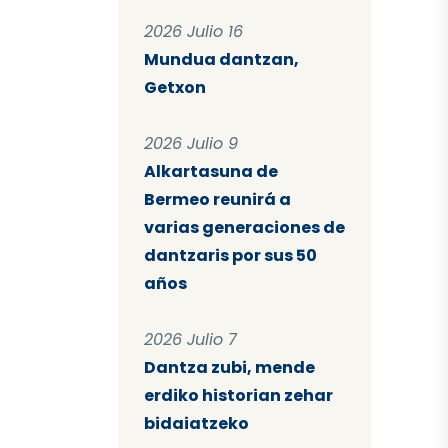
2026 Julio 16
Mundua dantzan,
Getxon
2026 Julio 9
Alkartasuna de
Bermeo reunirá a
varias generaciones de
dantzaris por sus 50
años
2026 Julio 7
Dantza zubi, mende
erdiko historian zehar
bidaiatzeko