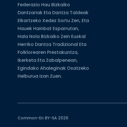
Federazio Hau Bizkaiko
Dantzariak Eta Dantza Taldeak
Elkartzeko Xedez Sortu Zen, Eta
Hauek Hainbat Esparrutan,
Hala Nola Bizkaiko Zein Euskal
Herriko Dantza Tradizional Eta
Folklorearen Prestakuntza,
Ikerketa Eta Zabalpenean,
Egindako Ahaleginak Osatzeko
Helburua Izan Zuen.
Common-En BY-SA 2026