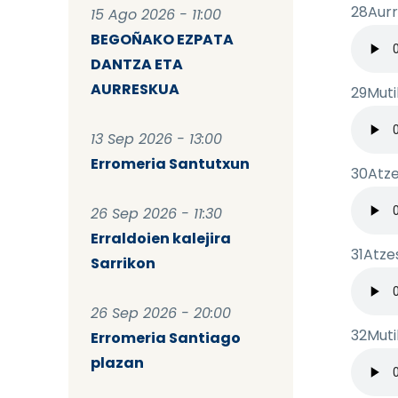
28Aurr
15 Ago 2026 - 11:00
Archiv
BEGOÑAKO EZPATA
DANTZA ETA
AURRESKUA
29Mut
Archiv
13 Sep 2026 - 13:00
Erromeria Santutxun
30Atze
Archiv
26 Sep 2026 - 11:30
Erraldoien kalejira
31Atze
Sarrikon
Archiv
26 Sep 2026 - 20:00
32Mut
Erromeria Santiago
Archiv
plazan