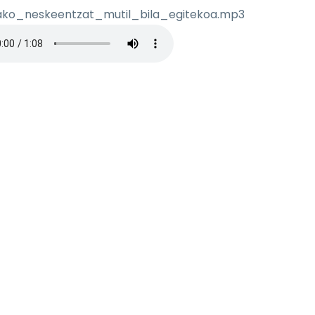
ako_neskeentzat_mutil_bila_egitekoa.mp3
o de audio