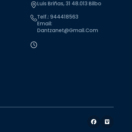
Luis Briñas, 31 48.013 Bilbo
Telf.:
944418563
Email:
Dantzanet@gmail.com
Facebook
Vimeo