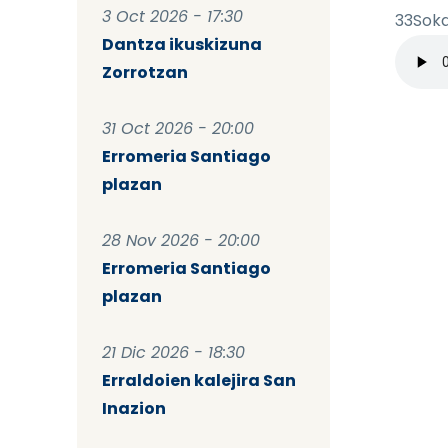
3 Oct 2026 - 17:30
33Sok
Dantza ikuskizuna
Archiv
Zorrotzan
31 Oct 2026 - 20:00
Erromeria Santiago
plazan
28 Nov 2026 - 20:00
Erromeria Santiago
plazan
21 Dic 2026 - 18:30
Erraldoien kalejira San
Inazion