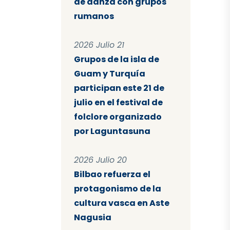
de danza con grupos
rumanos
2026 Julio 21
Grupos de la isla de
Guam y Turquía
participan este 21 de
julio en el festival de
folclore organizado
por Laguntasuna
2026 Julio 20
Bilbao refuerza el
protagonismo de la
cultura vasca en Aste
Nagusia