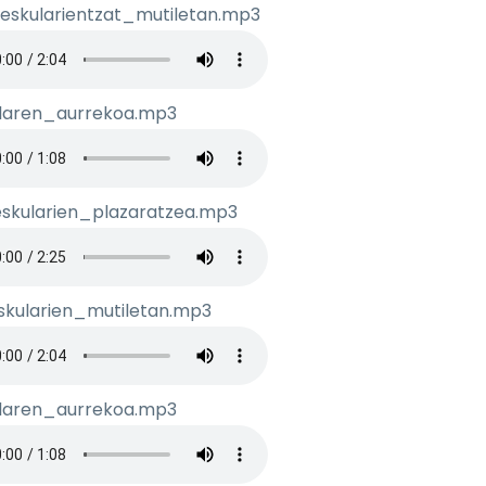
eskularientzat_mutiletan.mp3
o de audio
ilaren_aurrekoa.mp3
o de audio
skularien_plazaratzea.mp3
o de audio
skularien_mutiletan.mp3
o de audio
ilaren_aurrekoa.mp3
o de audio