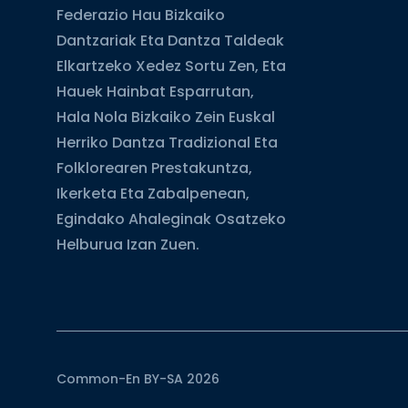
Federazio Hau Bizkaiko
Dantzariak Eta Dantza Taldeak
Elkartzeko Xedez Sortu Zen, Eta
Hauek Hainbat Esparrutan,
Hala Nola Bizkaiko Zein Euskal
Herriko Dantza Tradizional Eta
Folklorearen Prestakuntza,
Ikerketa Eta Zabalpenean,
Egindako Ahaleginak Osatzeko
Helburua Izan Zuen.
Common-En BY-SA 2026