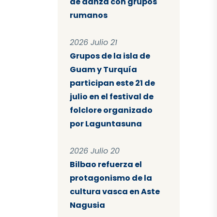
de danza con grupos
rumanos
2026 Julio 21
Grupos de la isla de
Guam y Turquía
participan este 21 de
julio en el festival de
folclore organizado
por Laguntasuna
2026 Julio 20
Bilbao refuerza el
protagonismo de la
cultura vasca en Aste
Nagusia