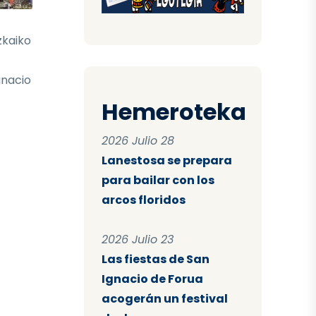
zkaiko
gnacio
Hemeroteka
2026 Julio 28
Lanestosa se prepara
para bailar con los
arcos floridos
2026 Julio 23
Las fiestas de San
Ignacio de Forua
acogerán un festival