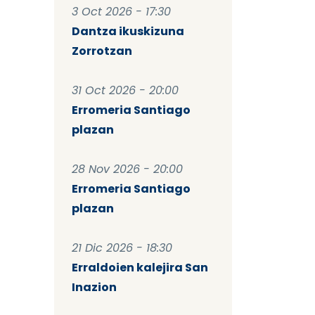
3 Oct 2026 - 17:30
Dantza ikuskizuna
Zorrotzan
31 Oct 2026 - 20:00
Erromeria Santiago
plazan
28 Nov 2026 - 20:00
Erromeria Santiago
plazan
21 Dic 2026 - 18:30
Erraldoien kalejira San
Inazion