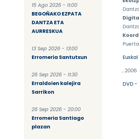
Ekoiz
15 Ago 2026 - 11:00
Dantzar
BEGOÑAKO EZPATA
Digita
DANTZA ETA
Dantza
AURRESKUA
Koord
Puerta
13 Sep 2026 - 13:00
Erromeria Santutxun
Euskal
, 2006
26 Sep 2026 - 11:30
Erraldoien kalejira
DVD - 
Sarrikon
26 Sep 2026 - 20:00
Erromeria Santiago
plazan