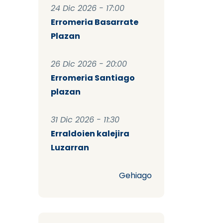
24 Dic 2026 - 17:00
Erromeria Basarrate
Plazan
26 Dic 2026 - 20:00
Erromeria Santiago
plazan
31 Dic 2026 - 11:30
Erraldoien kalejira
Luzarran
Gehiago