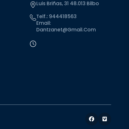
Luis Briñas, 31 48.013 Bilbo
Telf.:
944418563
Email:
Dantzanet@gmail.com
Facebook
Vimeo