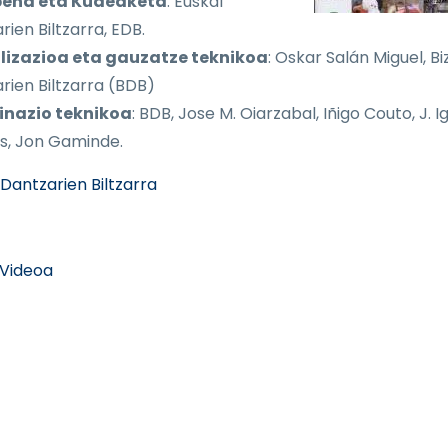
pena eta Kudeaketa
: Euskal
ien Biltzarra, EDB.
lizazioa eta gauzatze teknikoa
: Oskar Salán Miguel, Bi
rien Biltzarra (BDB)
inazio teknikoa
: BDB, Jose M. Oiarzabal, Iñigo Couto, J. I
s, Jon Gaminde.
 Dantzarien Biltzarra
Videoa