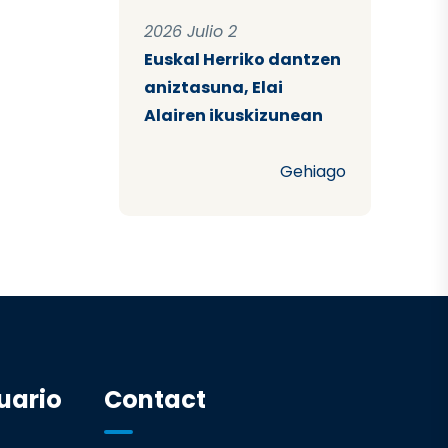
2026 Julio 2
Euskal Herriko dantzen
aniztasuna, Elai
Alairen ikuskizunean
Gehiago
uario
Contact