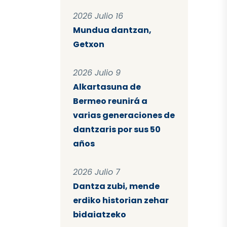
2026 Julio 16
Mundua dantzan,
Getxon
2026 Julio 9
Alkartasuna de
Bermeo reunirá a
varias generaciones de
dantzaris por sus 50
años
2026 Julio 7
Dantza zubi, mende
erdiko historian zehar
bidaiatzeko