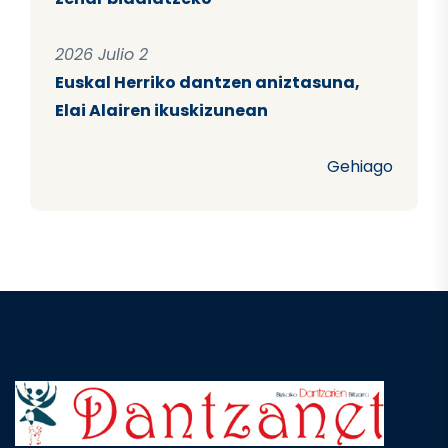
2026 Julio 2
Euskal Herriko dantzen aniztasuna,
Elai Alairen ikuskizunean
Gehiago