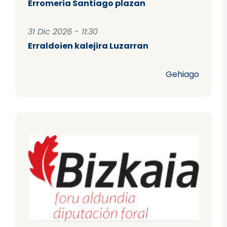
Erromeria Santiago plazan
31 Dic 2026 - 11:30
Erraldoien kalejira Luzarran
Gehiago