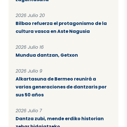
2026 Julio 20
Bilbao refuerza el protagonismo de la
cultura vasca en Aste Nagusia
2026 Julio 16
Mundua dantzan, Getxon
2026 Julio 9
Alkartasuna de Bermeo reunirá a
varias generaciones de dantzaris por
sus 50 años
2026 Julio 7
Dantza zubi, mende erdiko historian
zehar bidaiatzeko