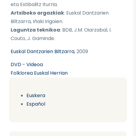
eta Estibalitz Iturria.
Artxiboko argazkiak
: Euskal Dantzarien
Biltzarra, Iñaki Irigoien.
Laguntza teknikoa
: BDB, J.M. Oiarzabal, I.
Couto, J. Gaminde.
Euskal Dantzarien Biltzarra
, 2009
DVD - Videoa
Folklorea Euskal Herrian
Euskera
Español