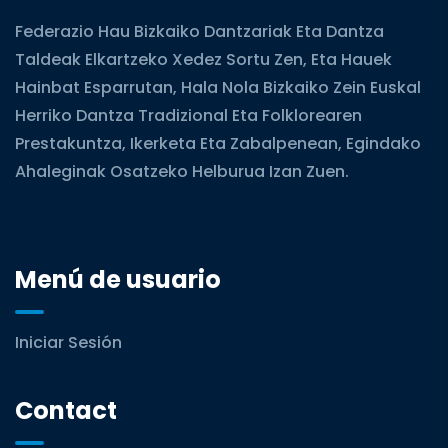
Federazio Hau Bizkaiko Dantzariak Eta Dantza
Taldeak Elkartzeko Xedez Sortu Zen, Eta Hauek
Hainbat Esparrutan, Hala Nola Bizkaiko Zein Euskal
Herriko Dantza Tradizional Eta Folklorearen
Prestakuntza, Ikerketa Eta Zabalpenean, Egindako
Ahaleginak Osatzeko Helburua Izan Zuen.
Menú de usuario
Iniciar Sesión
Contact