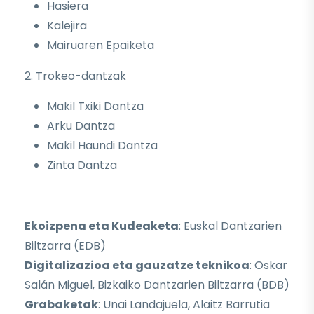
Hasiera
Kalejira
Mairuaren Epaiketa
2. Trokeo-dantzak
Makil Txiki Dantza
Arku Dantza
Makil Haundi Dantza
Zinta Dantza
Ekoizpena eta Kudeaketa
: Euskal Dantzarien
Biltzarra (EDB)
Digitalizazioa eta gauzatze teknikoa
: Oskar
Salán Miguel, Bizkaiko Dantzarien Biltzarra (BDB)
Grabaketak
: Unai Landajuela, Alaitz Barrutia