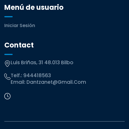
Menú de usuario
Iniciar Sesión
Contact
Luis Briñas, 31 48.013 Bilbo
Telf.:
944418563
Email:
Dantzanet@gmail.com