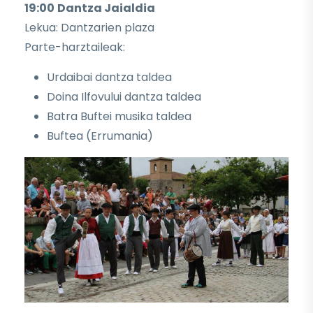
19:00
Dantza Jaialdia
Lekua: Dantzarien plaza
Parte-harztaileak:​​
Urdaibai dantza taldea
Doina Ilfovului dantza taldea
Batra Buftei​ musika taldea
Bufte​a (Errumania​)