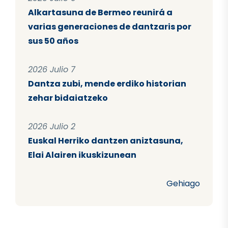
Alkartasuna de Bermeo reunirá a
varias generaciones de dantzaris por
sus 50 años
2026 Julio 7
Dantza zubi, mende erdiko historian
zehar bidaiatzeko
2026 Julio 2
Euskal Herriko dantzen aniztasuna,
Elai Alairen ikuskizunean
Gehiago