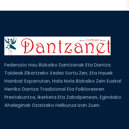
Federazio Hau Bizkaiko Dantzariak Eta Dantza
Taldeak Elkartzeko Xedez Sortu Zen, Eta Hauek
Hainbat Esparrutan, Hala Nola Bizkaiko Zein Euskal
Herriko Dantza Tradizional Eta Folklorearen
Prestakuntza, Ikerketa Eta Zabalpenean, Egindako
Ahaleginak Osatzeko Helburua Izan Zuen.