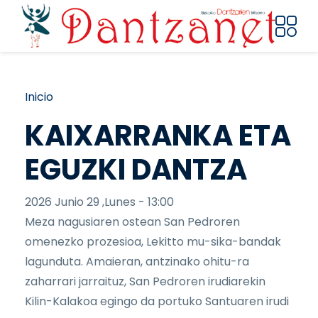
Pasar al contenido principal
Ruta de navegación
Inicio
KAIXARRANKA ETA
EGUZKI DANTZA
2026 Junio 29 ,Lunes - 13:00
Meza nagusiaren ostean San Pedroren
omenezko prozesioa, Lekitto mu-sika-bandak
lagunduta. Amaieran, antzinako ohitu-ra
zaharrari jarraituz, San Pedroren irudiarekin
Kilin-Kalakoa egingo da portuko Santuaren irudi