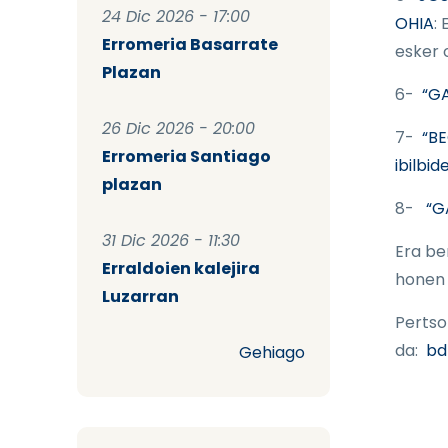
24 Dic 2026 - 17:00
OHIA
:
Erromeria Basarrate
esker 
Plazan
6-
“G
26 Dic 2026 - 20:00
7-
“BE
Erromeria Santiago
ibilbid
plazan
8-
“G
31 Dic 2026 - 11:30
Era be
Erraldoien kalejira
honen 
Luzarran
Pertso
da:
bd
Gehiago