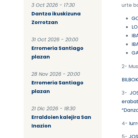
3 Oct 2026 - 17:30
urte b
Dantza ikuskizuna
GO
Zorrotzan
LO
IB
31 Oct 2026 - 20:00
IB
Erromeria Santiago
GA
plazan
2- Mus
28 Nov 2026 - 20:00
BILBO
Erromeria Santiago
plazan
3-
JOS
erabat
21 Dic 2026 - 18:30
“Danza
Erraldoien kalejira San
4-
Iurr
Inazion
5-
JOS