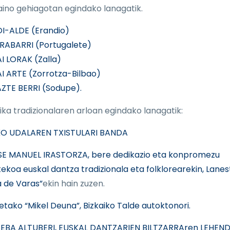
aino gehiagotan egindako lanagatik.
I-ALDE (Erandio)
RABARRI (Portugalete)
AI LORAK (Zalla)
AI ARTE (Zorrotza-Bilbao)
ZTE BERRI (Sodupe).
ika tradizionalaren arloan egindako lanagatik:
KO UDALAREN TXISTULARI BANDA
E MANUEL IRASTORZA, bere dedikazio eta konpromezu
ekoa euskal dantza tradizionala eta folklorearekin, Lane
 de Varas”
ekin hain zuzen.
etako “Mikel Deuna”, Bizkaiko Talde autoktonori.
EBA ALTUBERI, EUSKAL DANTZARIEN BILTZARRAren LEHEN