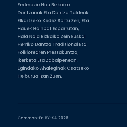
Federazio Hau Bizkaiko
Dantzariak Eta Dantza Taldeak
Elkartzeko Xedez Sortu Zen, Eta
Hauek Hainbat Esparrutan,
Hala Nola Bizkaiko Zein Euskal
Herriko Dantza Tradizional Eta
Folklorearen Prestakuntza,
Ikerketa Eta Zabalpenean,
Egindako Ahaleginak Osatzeko
Helburua Izan Zuen.
Common-En BY-SA 2026