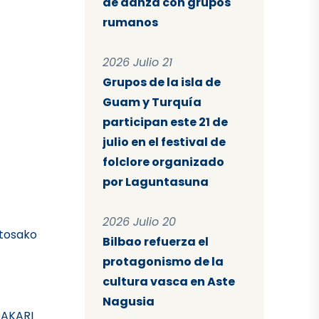
de danza con grupos
rumanos
2026 Julio 21
Grupos de la isla de
Guam y Turquía
participan este 21 de
julio en el festival de
folclore organizado
por Laguntasuna
2026 Julio 20
stosako
Bilbao refuerza el
protagonismo de la
cultura vasca en Aste
Nagusia
DAKARI