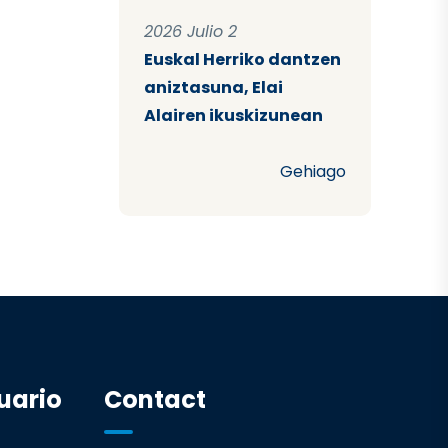
2026 Julio 2
Euskal Herriko dantzen
aniztasuna, Elai
Alairen ikuskizunean
Gehiago
uario
Contact