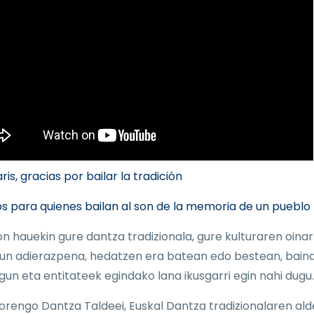
is, gracias por bailar la tradición
s para quienes bailan al son de la memoria de un pueblo
on hauekin gure dantza tradizionala, gure kulturaren oinar
un adierazpena, hedatzen era batean edo bestean, baina
 lagun eta entitateek egindako lana ikusgarri egin nahi dugu.
orengo Dantza Taldeei, Euskal Dantza tradizionalaren ald