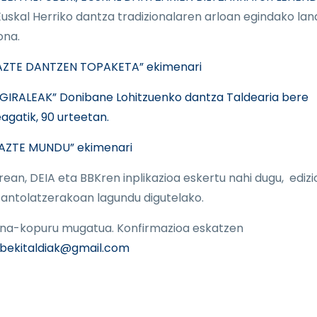
 Euskal Herriko dantza tradizionalaren arloan egindako lan
ona.
AZTE DANTZEN TOPAKETA” ekimenari
GIRALEAK” Donibane Lohitzuenko dantza Taldearia bere
eagatik, 90 urteetan.
AZTE MUNDU” ekimenari
rean, DEIA eta BBKren inplikazioa eskertu nahi dugu, edizi
antolatzerakoan lagundu digutelako.
na-kopuru mugatua. Konfirmazioa eskatzen
bekitaldiak@gmail.com