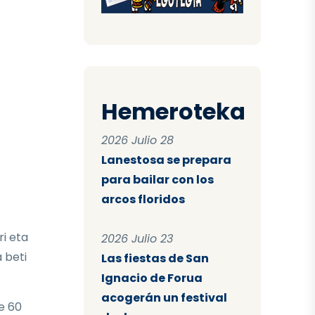
Hemeroteka
2026 Julio 28
Lanestosa se prepara
para bailar con los
arcos floridos
ri eta
2026 Julio 23
 beti
Las fiestas de San
Ignacio de Forua
acogerán un festival
e 60