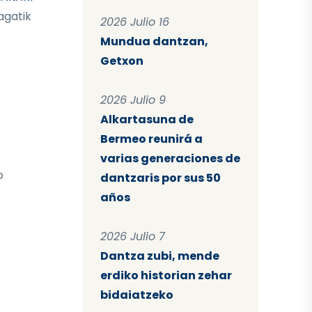
agatik
2026 Julio 16
Mundua dantzan,
Getxon
2026 Julio 9
Alkartasuna de
Bermeo reunirá a
varias generaciones de
o
dantzaris por sus 50
años
2026 Julio 7
Dantza zubi, mende
erdiko historian zehar
bidaiatzeko