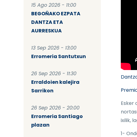
15 Ago 2026 - 11:00
BEGOÑAKO EZPATA
DANTZA ETA
AURRESKUA
13 Sep 2026 - 13:00
Erromeria Santutxun
26 Sep 2026 - 11:30
Dantzar
Erraldoien kalejira
Premio
Sarrikon
Esker 
26 Sep 2026 - 20:00
nortas
Erromeria Santiago
ixilik,
plazan
1- Ond