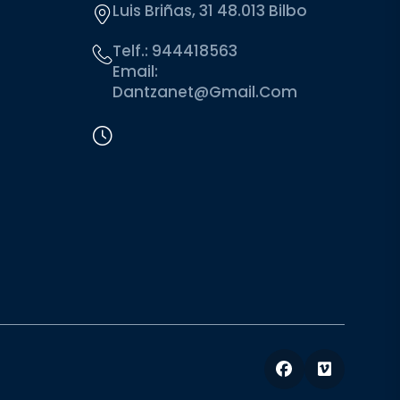
Luis Briñas, 31 48.013 Bilbo
Telf.:
944418563
Email:
Dantzanet@gmail.com
Facebook
Vimeo