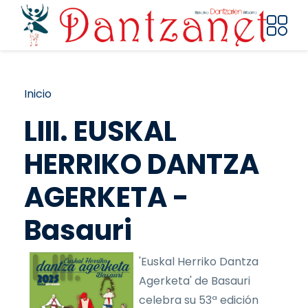
Pasar al contenido principal
Ruta de navegación
Inicio
LIII. EUSKAL
HERRIKO DANTZA
AGERKETA -
Basauri
'Euskal Herriko Dantza
Agerketa' de Basauri
celebra su 53ª edición