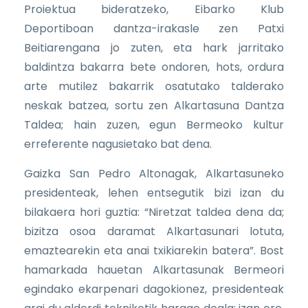
Proiektua bideratzeko, Eibarko Klub
Deportiboan dantza-irakasle zen Patxi
Beitiarengana jo zuten, eta hark jarritako
baldintza bakarra bete ondoren, hots, ordura
arte mutilez bakarrik osatutako talderako
neskak batzea, sortu zen Alkartasuna Dantza
Taldea; hain zuzen, egun Bermeoko kultur
erreferente nagusietako bat dena.
Gaizka San Pedro Altonagak, Alkartasuneko
presidenteak, lehen entsegutik bizi izan du
bilakaera hori guztia: “Niretzat taldea dena da;
bizitza osoa daramat Alkartasunari lotuta,
emaztearekin eta anai txikiarekin batera”. Bost
hamarkada hauetan Alkartasunak Bermeori
egindako ekarpenari dagokionez, presidenteak