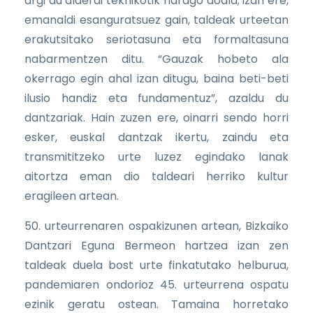
argi du alderdi teknikotik harago doala; izan ere,
emanaldi esanguratsuez gain, taldeak urteetan
erakutsitako seriotasuna eta formaltasuna
nabarmentzen ditu. “Gauzak hobeto ala
okerrago egin ahal izan ditugu, baina beti-beti
ilusio handiz eta fundamentuz”, azaldu du
dantzariak. Hain zuzen ere, oinarri sendo horri
esker, euskal dantzak ikertu, zaindu eta
transmititzeko urte luzez egindako lanak
aitortza eman dio taldeari herriko kultur
eragileen artean.
50. urteurrenaren ospakizunen artean, Bizkaiko
Dantzari Eguna Bermeon hartzea izan zen
taldeak duela bost urte finkatutako helburua,
pandemiaren ondorioz 45. urteurrena ospatu
ezinik geratu ostean. Tamaina horretako