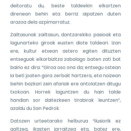
deitoratu du, beste taldeekin elkartzen
direnean behin eta berriz aipatzen duten
arazoa dela azpimarratuz.
Zailtasunak zailtasun, dantzarekiko pasioak eta
lagunarteko giroak eusten diote taldeari. Izan
ere, kultur etxean astero egiten dituzten
entseguak elkarbizitza zabalago baten zati bat
baino ez dira: “Giroa oso ona da; entsegu ostean
ia beti joaten gara zerbait hartzera, eta noizean
behin bazkari zein afariak ere antolatzen ditugu
txokoan. Horrek laguntzen du hain talde
handian sor daitezkeen tirabirak leuntzen”,
azaldu du San Pedrok.
Datozen urteetarako helburua “ilusiorik ez
galtzea, ikasten jarraitzea eta, batez ere,