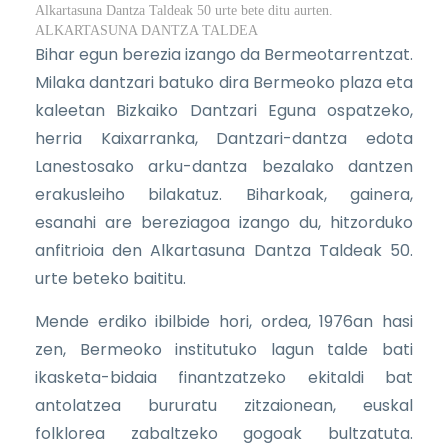
Alkartasuna Dantza Taldeak 50 urte bete ditu aurten.
ALKARTASUNA DANTZA TALDEA
Bihar egun berezia izango da Bermeotarrentzat.
Milaka dantzari batuko dira Bermeoko plaza eta
kaleetan Bizkaiko Dantzari Eguna ospatzeko,
herria Kaixarranka, Dantzari-dantza edota
Lanestosako arku-dantza bezalako dantzen
erakusleiho bilakatuz. Biharkoak, gainera,
esanahi are bereziagoa izango du, hitzorduko
anfitrioia den Alkartasuna Dantza Taldeak 50.
urte beteko baititu.
Mende erdiko ibilbide hori, ordea, 1976an hasi
zen, Bermeoko institutuko lagun talde bati
ikasketa-bidaia finantzatzeko ekitaldi bat
antolatzea bururatu zitzaionean, euskal
folklorea zabaltzeko gogoak bultzatuta.