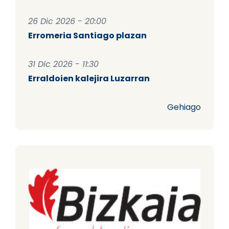
26 Dic 2026 - 20:00
Erromeria Santiago plazan
31 Dic 2026 - 11:30
Erraldoien kalejira Luzarran
Gehiago