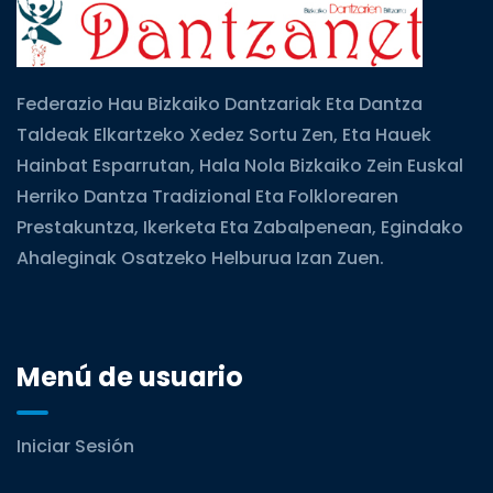
Federazio Hau Bizkaiko Dantzariak Eta Dantza
Taldeak Elkartzeko Xedez Sortu Zen, Eta Hauek
Hainbat Esparrutan, Hala Nola Bizkaiko Zein Euskal
Herriko Dantza Tradizional Eta Folklorearen
Prestakuntza, Ikerketa Eta Zabalpenean, Egindako
Ahaleginak Osatzeko Helburua Izan Zuen.
Menú de usuario
Iniciar Sesión