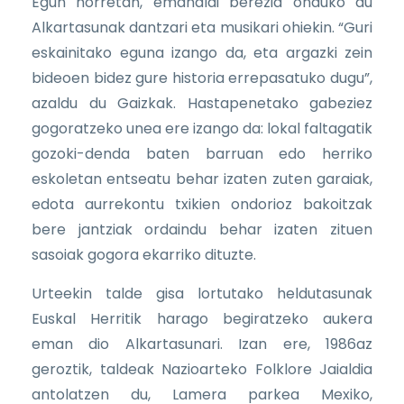
Egun horretan, emanaldi berezia onduko du
Alkartasunak dantzari eta musikari ohiekin. “Guri
eskainitako eguna izango da, eta argazki zein
bideoen bidez gure historia errepasatuko dugu”,
azaldu du Gaizkak. Hastapenetako gabeziez
gogoratzeko unea ere izango da: lokal faltagatik
gozoki-denda baten barruan edo herriko
eskoletan entseatu behar izaten zuten garaiak,
edota aurrekontu txikien ondorioz bakoitzak
bere jantziak ordaindu behar izaten zituen
sasoiak gogora ekarriko dituzte.
Urteekin talde gisa lortutako heldutasunak
Euskal Herritik harago begiratzeko aukera
eman dio Alkartasunari. Izan ere, 1986az
geroztik, taldeak Nazioarteko Folklore Jaialdia
antolatzen du, Lamera parkea Mexiko,