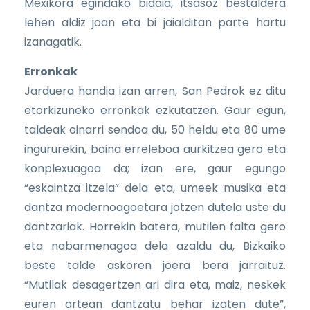
Mexikora egindako bidaia, itsasoz bestaldera
lehen aldiz joan eta bi jaialditan parte hartu
izanagatik.
Erronkak
Jarduera handia izan arren, San Pedrok ez ditu
etorkizuneko erronkak ezkutatzen. Gaur egun,
taldeak oinarri sendoa du, 50 heldu eta 80 ume
ingururekin, baina erreleboa aurkitzea gero eta
konplexuagoa da; izan ere, gaur egungo
“eskaintza itzela” dela eta, umeek musika eta
dantza modernoagoetara jotzen dutela uste du
dantzariak. Horrekin batera, mutilen falta gero
eta nabarmenagoa dela azaldu du, Bizkaiko
beste talde askoren joera bera jarraituz.
“Mutilak desagertzen ari dira eta, maiz, neskek
euren artean dantzatu behar izaten dute”,