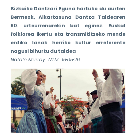
Bizkaiko Dantzari Eguna hartuko du aurten
Bermeok, Alkartasuna Dantza Taldearen
50. urteurrenarekin bat eginez. Euskal
folklorea ikertu eta transmititzeko mende
erdiko lanak herriko kultur erreferente
nagusi bihurtu du taldea
Natale Murray NTM 16·05·26