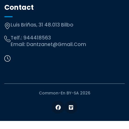
Contact
Luis Briñas, 31 48.013 Bilbo
Telf.:
944418563
Email:
Dantzanet@gmail.com
Common-En BY-SA 2026
Facebook
Vimeo