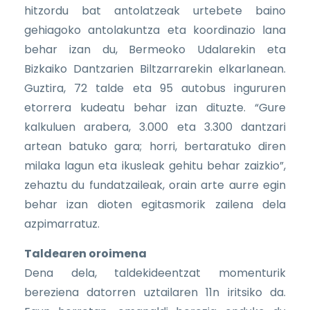
hitzordu bat antolatzeak urtebete baino
gehiagoko antolakuntza eta koordinazio lana
behar izan du, Bermeoko Udalarekin eta
Bizkaiko Dantzarien Biltzarrarekin elkarlanean.
Guztira, 72 talde eta 95 autobus ingururen
etorrera kudeatu behar izan dituzte. “Gure
kalkuluen arabera, 3.000 eta 3.300 dantzari
artean batuko gara; horri, bertaratuko diren
milaka lagun eta ikusleak gehitu behar zaizkio”,
zehaztu du fundatzaileak, orain arte aurre egin
behar izan dioten egitasmorik zailena dela
azpimarratuz.
Taldearen oroimena
Dena dela, taldekideentzat momenturik
bereziena datorren uztailaren 11n iritsiko da.