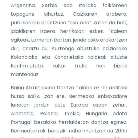
Argentina, Serbia edo Italiako folkloreen
topagune bihurtuz. Gaizkaren arabera,
publikoaren erantzuna “oso ona” izaten da beti,
jaialdiaren izaera herrikoiari esker. “Kalean
egiteak, Lameran bertan, jende asko erakartzen
du”, onartu du. Aurtengo abuztuko ediziorako
Kolonbiako eta Kanarietako taldeak dituzte
konfirmatuta, kultur truke hori bizirik
mantenduz.
Baina Alkartasuna Dantza Taldea ez da anfitrioi
hutsa soilik. Izan ere, Bermeoko enbaxadore
lanetan jardun dute Europa osoan zehar,
Alemania, Polonia, Txekia, Hungaria edota
Portugal bezalako herrialdetan dantza eginez.
Bermeotarrak bereziki nabarmentzen du 2011n