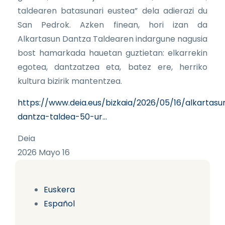
taldearen batasunari eustea” dela adierazi du
San Pedrok. Azken finean, hori izan da
Alkartasun Dantza Taldearen indargune nagusia
bost hamarkada hauetan guztietan: elkarrekin
egotea, dantzatzea eta, batez ere, herriko
kultura bizirik mantentzea.
https://www.deia.eus/bizkaia/2026/05/16/alkartasu
dantza-taldea-50-ur…
Deia
2026 Mayo 16
Euskera
Español