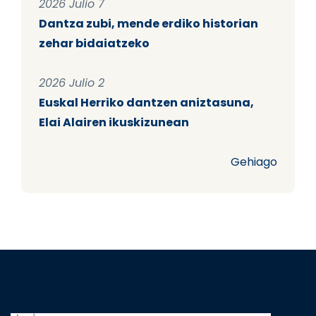
2026 Julio 7
Dantza zubi, mende erdiko historian
zehar bidaiatzeko
2026 Julio 2
Euskal Herriko dantzen aniztasuna,
Elai Alairen ikuskizunean
Gehiago