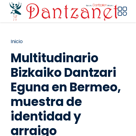
Pasar al contenido principal
Ruta de navegación
Inicio
Multitudinario
Bizkaiko Dantzari
Eguna en Bermeo,
muestra de
identidad y
arraigo