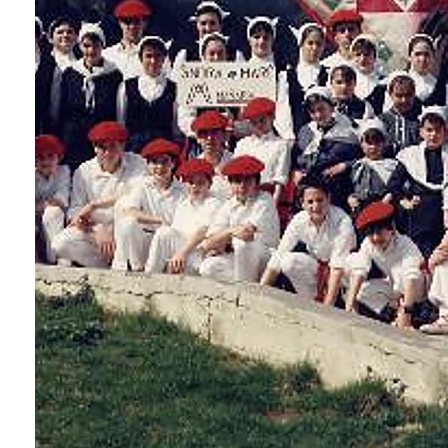
En la actualidad el gru
Hay recuerdos que permanecen intactos
aunque pasen los años. Mari Luz Gorostiza aún
se emociona al recordar aquella noche de
fiestas de Andra Mari en la que decenas de
niños salieron a bailar por primera vez en el
frontón de Mañaria ante la mirada de todo el
pueblo. «Ver a los vecinos apoyándonos fue
algo que se me quedó grabado para siempre»,
rememora quien fue una de las impulsoras de