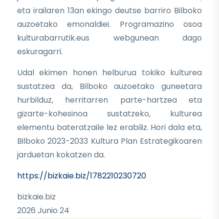
eta irailaren 13an ekingo deutse barriro Bilboko
auzoetako emonaldiei. Programazino osoa
kulturabarrutik.eus webgunean dago
eskuragarri.
Udal ekimen honen helburua tokiko kulturea
sustatzea da, Bilboko auzoetako guneetara
hurbilduz, herritarren parte-hartzea eta
gizarte-kohesinoa sustatzeko, kulturea
elementu bateratzaile lez erabiliz. Hori dala eta,
Bilboko 2023-2033 Kultura Plan Estrategikoaren
jarduetan kokatzen da.
https://bizkaie.biz/1782210230720
bizkaie.biz
2026 Junio 24