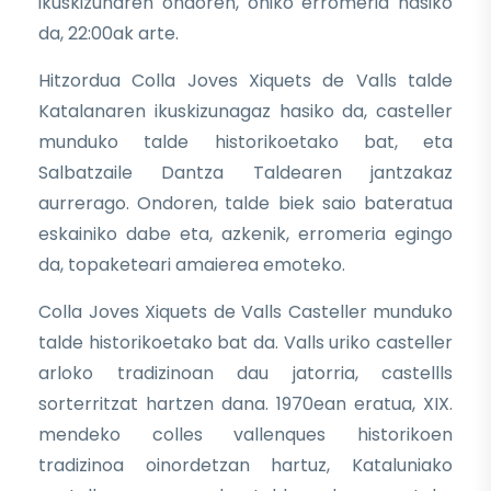
ikuskizunaren ondoren, ohiko erromeria hasiko
da, 22:00ak arte.
Hitzordua Colla Joves Xiquets de Valls talde
Katalanaren ikuskizunagaz hasiko da, casteller
munduko talde historikoetako bat, eta
Salbatzaile Dantza Taldearen jantzakaz
aurrerago. Ondoren, talde biek saio bateratua
eskainiko dabe eta, azkenik, erromeria egingo
da, topaketeari amaierea emoteko.
Colla Joves Xiquets de Valls Casteller munduko
talde historikoetako bat da. Valls uriko casteller
arloko tradizinoan dau jatorria, castellls
sorterritzat hartzen dana. 1970ean eratua, XIX.
mendeko colles vallenques historikoen
tradizinoa oinordetzan hartuz, Kataluniako