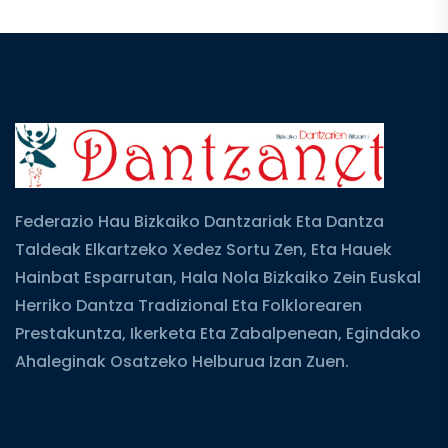
Federazio Hau Bizkaiko Dantzariak Eta Dantza
Taldeak Elkartzeko Xedez Sortu Zen, Eta Hauek
Hainbat Esparrutan, Hala Nola Bizkaiko Zein Euskal
Herriko Dantza Tradizional Eta Folklorearen
Prestakuntza, Ikerketa Eta Zabalpenean, Egindako
Ahaleginak Osatzeko Helburua Izan Zuen.