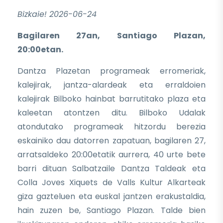
Bizkaie! 2026-06-24
Bagilaren 27an, Santiago Plazan,
20:00etan.
Dantza Plazetan programeak erromeriak,
kalejirak, jantza-alardeak eta erraldoien
kalejirak Bilboko hainbat barrutitako plaza eta
kaleetan atontzen ditu. Bilboko Udalak
atondutako programeak hitzordu berezia
eskainiko dau datorren zapatuan, bagilaren 27,
arratsaldeko 20:00etatik aurrera, 40 urte bete
barri dituan Salbatzaile Dantza Taldeak eta
Colla Joves Xiquets de Valls Kultur Alkarteak
giza gazteluen eta euskal jantzen erakustaldia,
hain zuzen be, Santiago Plazan. Talde bien