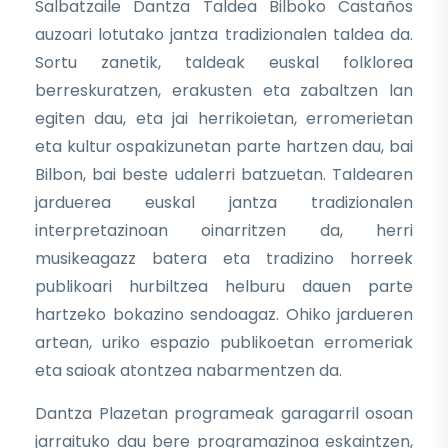
Salbatzaile Dantza Taldea Bilboko Castaños
auzoari lotutako jantza tradizionalen taldea da.
Sortu zanetik, taldeak euskal folklorea
berreskuratzen, erakusten eta zabaltzen lan
egiten dau, eta jai herrikoietan, erromerietan
eta kultur ospakizunetan parte hartzen dau, bai
Bilbon, bai beste udalerri batzuetan. Taldearen
jarduerea euskal jantza tradizionalen
interpretazinoan oinarritzen da, herri
musikeagazz batera eta tradizino horreek
publikoari hurbiltzea helburu dauen parte
hartzeko bokazino sendoagaz. Ohiko jardueren
artean, uriko espazio publikoetan erromeriak
eta saioak atontzea nabarmentzen da.
Dantza Plazetan programeak garagarril osoan
jarraituko dau bere programazinoa eskaintzen,