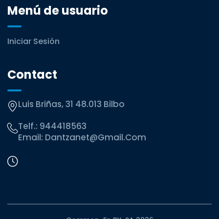
Menú de usuario
Iniciar Sesión
Contact
Luis Briñas, 31 48.013 Bilbo
Telf.:
944418563
Email:
Dantzanet@gmail.com