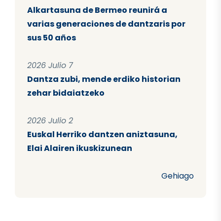
Alkartasuna de Bermeo reunirá a
varias generaciones de dantzaris por
sus 50 años
2026 Julio 7
Dantza zubi, mende erdiko historian
zehar bidaiatzeko
2026 Julio 2
Euskal Herriko dantzen aniztasuna,
Elai Alairen ikuskizunean
Gehiago