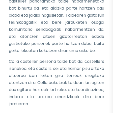
casteller panoramako talde nabarmenetako
bat bihurtu da, eta aldizka parte hartzen dau
diada eta jaialdi nagusietan. Taldearen gaitasun
teknikoagaitik eta bere jarduketen osogai
komunitario sendoagaitik nabarmentzen da,
eta atontzen dituen gizatorreetan edade
guztietako personek parte hartzen dabe, baita
goiko lekuetan kokatzen diran ume asko be.
Colla casteller persona talde bat da, castellers
izenekoa, eta castells, sei eta hamar pisu arteko
altuerea izan leiken giza torreak eregiteko
atontzen dira. Colla bakotxak taldean lan egiten
dau egitura horreek lortzeko, eta koordinazinoa,
indarra eta orekea oinarrizkoak dira bere
jardueran.