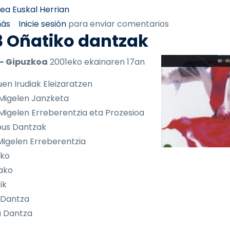
rea Euskal Herrian
sobre 004 Xiberoko dantzak
más
Inicie sesión
para enviar comentarios
3 Oñatiko dantzak
 - Gipuzkoa
2001eko ekainaren 17an
uen Irudiak Eleizaratzen
 Migelen Janzketa
 Migelen Erreberentzia eta Prozesioa
pus Dantzak
Migelen Erreberentzia
ako
ako
ik
 Dantza
a Dantza