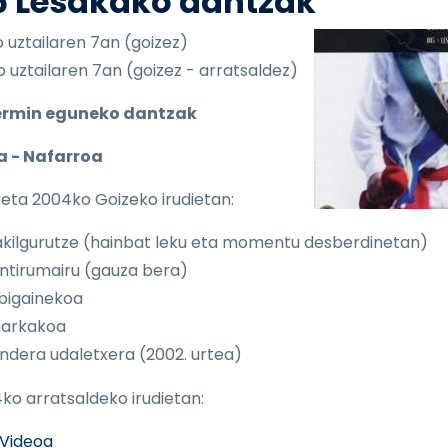
5 Lesakako dantzak
 uztailaren 7an (goizez)
 uztailaren 7an (goizez - arratsaldez)
ermin eguneko dantzak
a - Nafarroa
2 eta 2004ko Goizeko irudietan:
kilgurutze (hainbat leku eta momentu desberdinetan)
ntirumairu (gauza bera)
bigainekoa
harkakoa
ndera udaletxera (2002. urtea)
4ko arratsaldeko irudietan:
Videoa