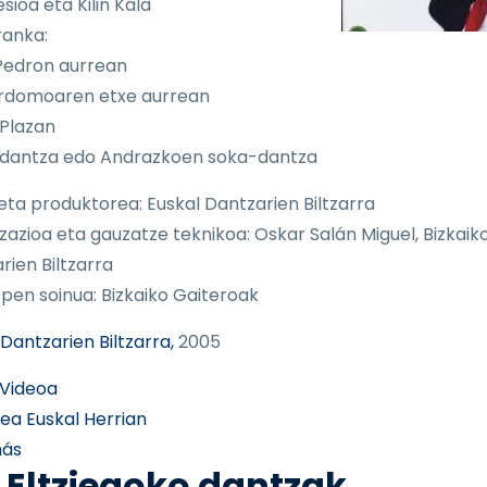
sioa eta Kilin Kala
ranka:
Pedron aurrean
rdomoaren etxe aurrean
 Plazan
 dantza edo Andrazkoen soka-dantza
 eta produktorea: Euskal Dantzarien Biltzarra
izazioa eta gauzatze teknikoa: Oskar Salán Miguel, Bizkaik
rien Biltzarra
pen soinua: Bizkaiko Gaiteroak
Dantzarien Biltzarra,
2005
Videoa
rea Euskal Herrian
sobre 002 Lekeitioko dantzak
más
 Eltziegoko dantzak