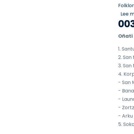
Folklo
Lee 
00
Oñati
1. Sant
2. San
3. San
4. Kor
- San 
- Ban
- Laun
- Zortz
- Arku
5. Sok