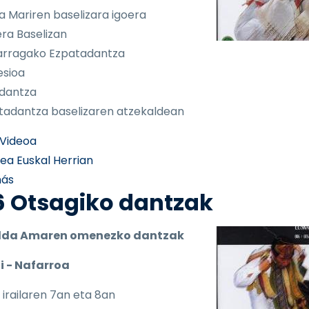
a Mariren baselizara igoera
era Baselizan
arragako Ezpatadantza
esioa
dantza
tadantza baselizaren atzekaldean
Videoa
rea Euskal Herrian
sobre Zumarragako dantzak
más
6 Otsagiko dantzak
lda Amaren omenezko dantzak
i - Nafarroa
 irailaren 7an eta 8an