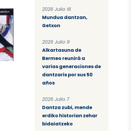
2026 Julio 16
Mundua dantzan,
Getxon
2026 Julio 9
Alkartasuna de
Bermeo reunirá a
varias generaciones de
dantzaris por sus 50
años
2026 Julio 7
Dantza zubi, mende
erdiko historian zehar
bidaiatzeko