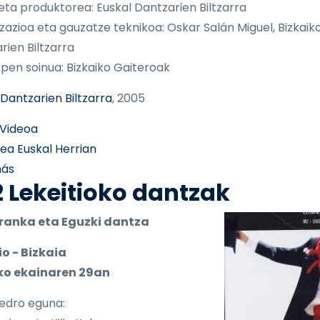
 eta produktorea: Euskal Dantzarien Biltzarra
izazioa eta gauzatze teknikoa: Oskar Salán Miguel, Bizkaik
rien Biltzarra
pen soinua: Bizkaiko Gaiteroak
 Dantzarien Biltzarra
, 2005
Videoa
rea Euskal Herrian
sobre 003 Oñatiko dantzak
más
 Lekeitioko dantzak
ranka eta Eguzki dantza
io - Bizkaia
ko ekainaren 29an
Pedro eguna: