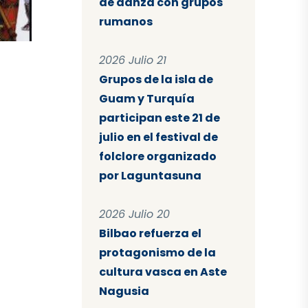
de danza con grupos
rumanos
2026 Julio 21
Grupos de la isla de
Guam y Turquía
participan este 21 de
julio en el festival de
folclore organizado
por Laguntasuna
2026 Julio 20
Bilbao refuerza el
protagonismo de la
cultura vasca en Aste
Nagusia