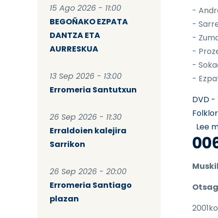
15 Ago 2026 - 11:00
- Andr
BEGOÑAKO EZPATA
- Sarr
DANTZA ETA
- Zum
AURRESKUA
- Proz
- Soka
13 Sep 2026 - 13:00
- Ezpa
Erromeria Santutxun
DVD - 
Folklo
26 Sep 2026 - 11:30
Lee 
Erraldoien kalejira
00
Sarrikon
Muski
26 Sep 2026 - 20:00
Erromeria Santiago
Otsag
plazan
2001ko