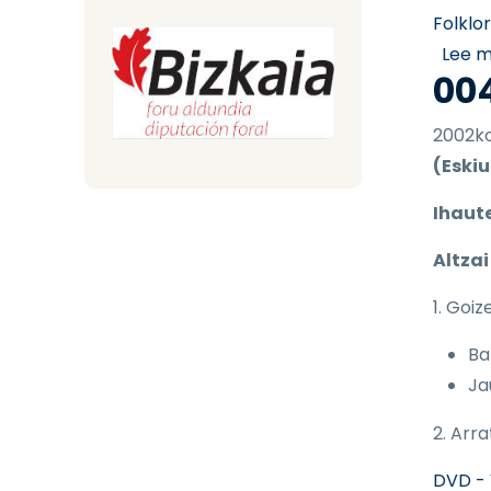
Folklo
Lee 
00
2002ko
(Eskiu
Ihaut
Altzai
1. Goiz
Ba
Ja
2. Arr
DVD - 