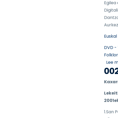
Egilea
Digital
Dantza
Aurkez
Euskal
DVD - 
Folklo
Lee 
002
Kaxar
Lekeit
2001e
1.San 