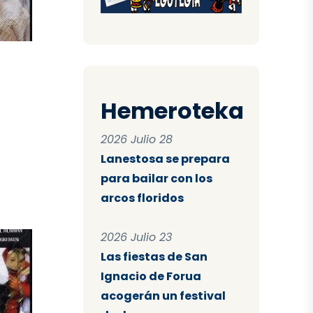
Hemeroteka
2026 Julio 28
Lanestosa se prepara
para bailar con los
arcos floridos
2026 Julio 23
Las fiestas de San
Ignacio de Forua
acogerán un festival