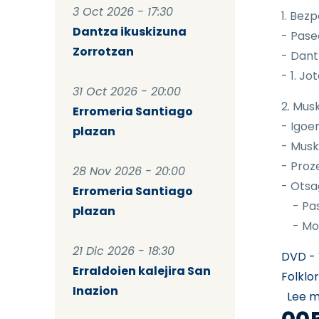
3 Oct 2026 - 17:30
1. Bez
Dantza ikuskizuna
- Pase
Zorrotzan
- Dant
- 1. Jo
31 Oct 2026 - 20:00
2. Mus
Erromeria Santiago
- Igoe
plazan
- Musk
- Proz
28 Nov 2026 - 20:00
- Otsa
Erromeria Santiago
- Pase
plazan
- Modo
21 Dic 2026 - 18:30
DVD - 
Erraldoien kalejira San
Folklo
Inazion
Lee 