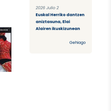
2026 Julio 2
Euskal Herriko dantzen
aniztasuna, Elai
Alairen ikuskizunean
Gehiago