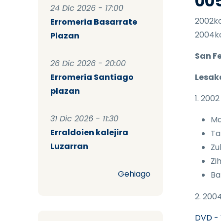
00
24 Dic 2026 - 17:00
2002ko
Erromeria Basarrate
2004ko
Plazan
San F
26 Dic 2026 - 20:00
Erromeria Santiago
Lesak
plazan
1. 200
31 Dic 2026 - 11:30
Ma
Erraldoien kalejira
Ta
Luzarran
Zu
Zi
Gehiago
Ba
2. 200
DVD - 