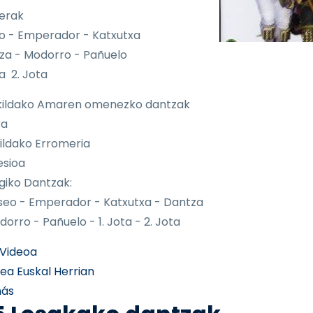
perak
o - Emperador - Katxutxa
za - Modorro - Pañuelo
ta 2. Jota
kildako Amaren omenezko dantzak
ra
ildako Erromeria
esioa
giko Dantzak:
o - Emperador - Katxutxa - Dantza
rro - Pañuelo - 1. Jota - 2. Jota
Videoa
rea Euskal Herrian
sobre 006 Otsagiko dantzak
más