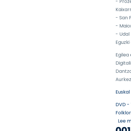
- Proze
Kaixar
- San 
- Maio
- Udal
Eguzki
Egilea
Digital
Dantza
Aurkez
Euskal 
DVD - 
Folklo
Lee 
001