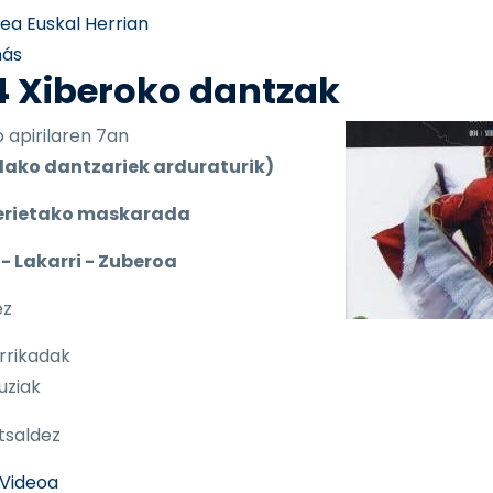
rea Euskal Herrian
sobre 005 Lesakako dantzak
más
4 Xiberoko dantzak
 apirilaren 7an
lako dantzariek arduraturik)
erietako maskarada
 - Lakarri - Zuberoa
ez
rrikadak
uziak
atsaldez
Videoa