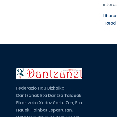
interes
Liburu
Read
Federazio Hau Bizkaiko
Dantzariak Eta Dantza Taldeak
Elkartzeko Xedez Sortu Zen, Eta
Hauek Hainbat Esparrutan,