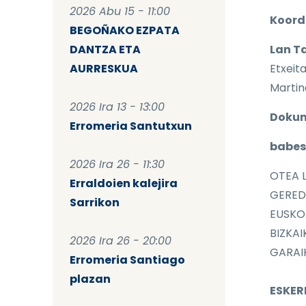
2026 Abu 15 - 11:00
Koord
BEGOÑAKO EZPATA
DANTZA ETA
Lan T
AURRESKUA
Etxeita
Martin
2026 Ira 13 - 13:00
Dokum
Erromeria Santutxun
babes
2026 Ira 26 - 11:30
OTEA 
Erraldoien kalejira
GERED
Sarrikon
EUSKO
BIZKA
2026 Ira 26 - 20:00
GARAI
Erromeria Santiago
plazan
ESKER