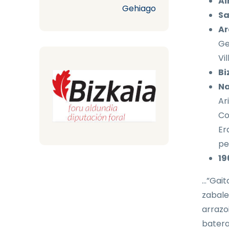
Ai
Gehiago
Sa
Ar
Ge
Vi
Bi
Na
Ar
Co
Er
pe
19
…”Gait
zabale
arrazo
batera