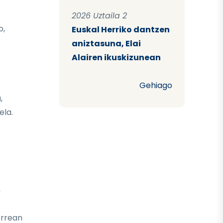
2026 Uztaila 2
o,
Euskal Herriko dantzen
aniztasuna, Elai
Alairen ikuskizunean
Gehiago
,
ela.
n
orrean