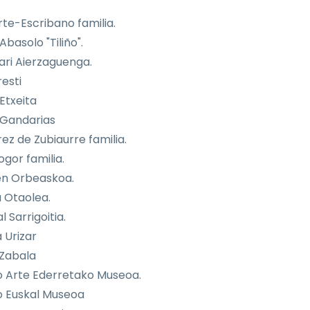
rte-Escribano familia.
Abasolo "Tiliño".
ri Aierzaguenga.
resti
Etxeita
 Gandarias
ez de Zubiaurre familia.
gor familia.
n Orbeaskoa.
a Otaolea.
 Sarrigoitia.
 Urizar
 Zabala
o Arte Ederretako Museoa.
o Euskal Museoa