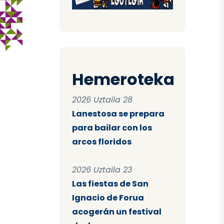
Hemeroteka
2026 Uztaila 28
Lanestosa se prepara
para bailar con los
arcos floridos
2026 Uztaila 23
Las fiestas de San
Ignacio de Forua
acogerán un festival