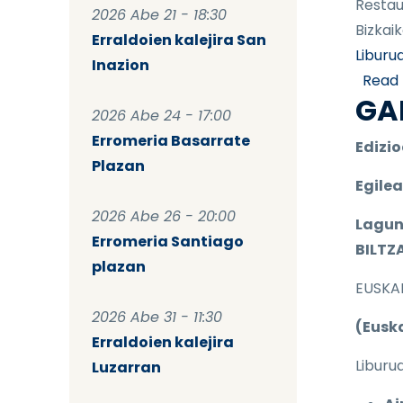
Restau
2026 Abe 21 - 18:30
Bizkaik
Erraldoien kalejira San
Liburu
Inazion
Read
GA
2026 Abe 24 - 17:00
Erromeria Basarrate
Edizio
Plazan
Egile
2026 Abe 26 - 20:00
Lagun
Erromeria Santiago
BILTZ
plazan
EUSKA
2026 Abe 31 - 11:30
(Eusk
Erraldoien kalejira
Liburu
Luzarran