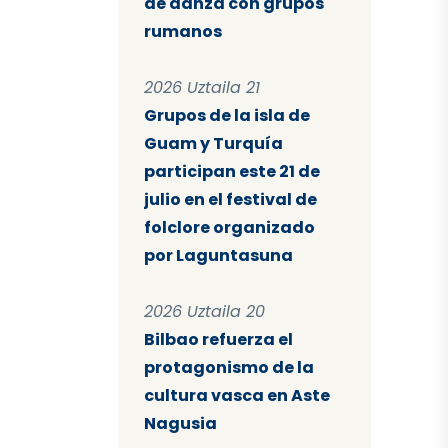
de danza con grupos
rumanos
2026 Uztaila 21
Grupos de la isla de
Guam y Turquía
participan este 21 de
julio en el festival de
folclore organizado
por Laguntasuna
2026 Uztaila 20
Bilbao refuerza el
protagonismo de la
cultura vasca en Aste
Nagusia