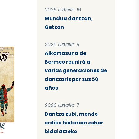
2026 Uztaila 16
Mundua dantzan,
Getxon
a
2026 Uztaila 9
Alkartasuna de
Bermeo reunirá a
varias generaciones de
dantzaris por sus 50
años
2026 Uztaila 7
Dantza zubi, mende
erdiko historian zehar
bidaiatzeko