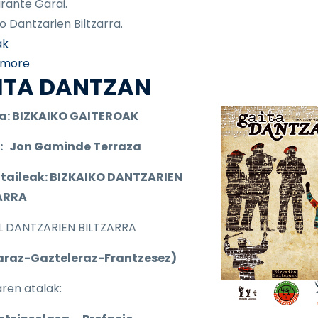
rante Garai.
o Dantzarien Biltzarra.
ak
about "GARAI OHITURAK, JAIAK ETA DANTZAK" liburu
 more
ITA DANTZAN
a:
BIZKAIKO GAITEROAK
a: Jon Gaminde Terraza
taileak: BIZKAIKO DANTZARIEN
ARRA
L DANTZARIEN BILTZARRA
araz-Gazteleraz-Frantzesez)
aren atalak: