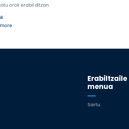
atu orok erabil ditzan.
ak
about GAITA DANTZAN
 more
Erabiltzaile
menua
Sartu