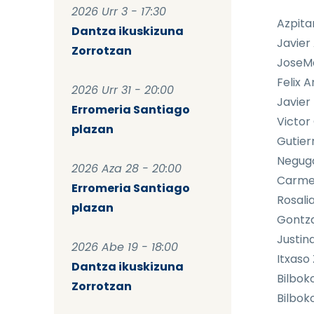
2026 Urr 3 - 17:30
Azpita
Dantza ikuskizuna
Javier 
Zorrotzan
JoseMa
Felix A
2026 Urr 31 - 20:00
Javier 
Erromeria Santiago
Victor
plazan
Gutierr
Negugo
2026 Aza 28 - 20:00
Carme
Erromeria Santiago
Rosali
plazan
Gontzal
Justina
2026 Abe 19 - 18:00
Itxaso
Dantza ikuskizuna
Bilbok
Zorrotzan
Bilbok