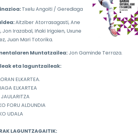
inazioa:
Txelu Angoiti / Gerediaga
aldea:
Aitziber Atorrasagasti, Ane
, Jon Irazabal, Iñaki Irigoien, Uxune
ez, Juan Mari Totorika.
entalaren Muntatzailea:
Jon Gaminde Terraza.
leak eta laguntzaileak:
LORAN ELKARTEA.
IAGA ELKARTEA
 JAULARITZA
IKO FORU ALDUNDIA
KO UDALA
RAK LAGUNTZAGAITIK: