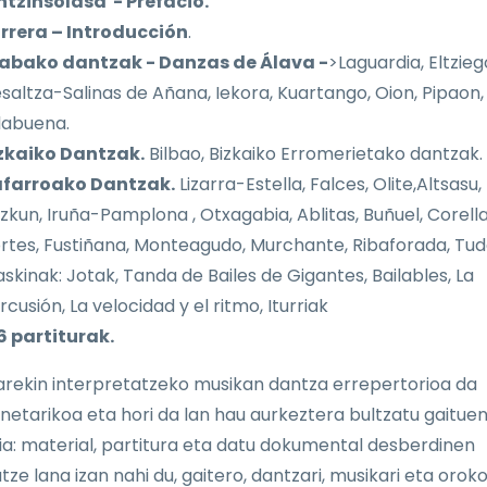
ntzinsolasa - Prefacio.
rrera – Introducción
.
abako dantzak - Danzas de Álava -
>Laguardia, Eltzieg
saltza-Salinas de Añana, Iekora, Kuartango, Oion, Pipaon,
llabuena.
zkaiko Dantzak.
Bilbao, Bizkaiko Erromerietako dantzak.
farroako Dantzak.
Lizarra-Estella, Falces, Olite,Altsasu,
izkun, Iruña-Pamplona , Otxagabia, Ablitas, Buñuel, Corella
rtes, Fustiñana, Monteagudo, Murchante, Ribaforada, Tud
askinak: Jotak, Tanda de Bailes de Gigantes, Bailables, La
rcusión, La velocidad y el ritmo, Iturriak
6 partiturak.
arekin interpretatzeko musikan dantza errepertorioa da
netarikoa eta hori da lan hau aurkeztera bultzatu gaitue
ia: material, partitura eta datu dokumental desberdinen
tze lana izan nahi du, gaitero, dantzari, musikari eta orok