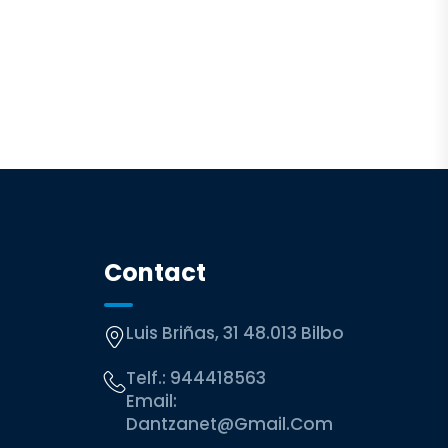
Contact
Luis Briñas, 31 48.013 Bilbo
Telf.:
944418563
Email:
Dantzanet@gmail.com