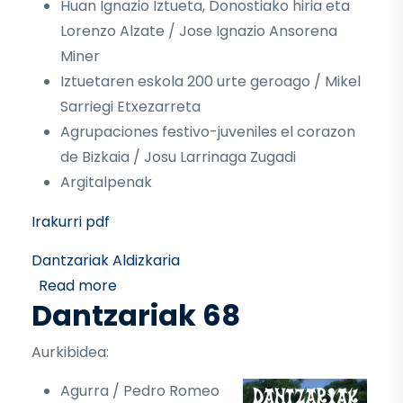
Huan Ignazio Iztueta, Donostiako hiria eta
Lorenzo Alzate / Jose Ignazio Ansorena
Miner
Iztuetaren eskola 200 urte geroago / Mikel
Sarriegi Etxezarreta
Agrupaciones festivo-juveniles el corazon
de Bizkaia / Josu Larrinaga Zugadi
Argitalpenak
Irakurri pdf
Dantzariak Aldizkaria
about Dantzariak 69
Read more
Dantzariak 68
Aurkibidea:
Agurra / Pedro Romeo