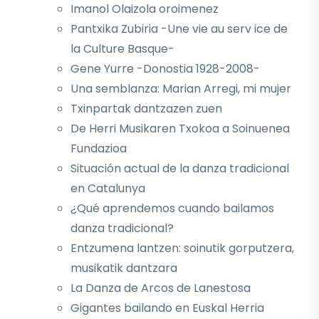
Imanol Olaizola oroimenez
Pantxika Zubiria -Une vie au serv ice de
la Culture Basque-
Gene Yurre -Donostia 1928-2008-
Una semblanza: Marian Arregi, mi mujer
Txinpartak dantzazen zuen
De Herri Musikaren Txokoa a Soinuenea
Fundazioa
Situación actual de la danza tradicional
en Catalunya
¿Qué aprendemos cuando bailamos
danza tradicional?
Entzumena lantzen: soinutik gorputzera,
musikatik dantzara
La Danza de Arcos de Lanestosa
Gigantes bailando en Euskal Herria