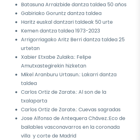
Batasuna Arraizbide dantza taldea 50 años
Gabiriako Goruntz dantza taldea
Haritz euskal dantzari taldeak 50 urte
Kemen dantza taldea 1973-2023
Arrigorriagako Aritz Berri dantza taldea 25
urtetan
Xabier Etxabe Zulaika.: Felipe
Amutxastegirekin hizketan
Mikel Aranburu Urtasun.: Lakarri dantza
taldea
Carlos Ortiz de Zarate.: Al son de la
txalaparta
Carlos Ortiz de Zarate.: Cuevas sagradas
Jose Alfonso de Antequera Chávez.:Eco de
bailables vasconavarros en la coronada
villa y corte de Madrid