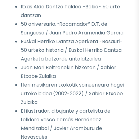
Itxas Alde Dantza Taldea -Bakio- 50 urte
dantzan
50 aniversario. “Rocamador” D.T. de
Sangüesa / Juan Pedro Aramendia García
Euskal Herriko Dantza Agerketa -Basauri-
50 urteko historia / Euskal Herriko Dantza
Agerketa batzorde antolatzailea
Juan Mari Beltranekin hizketan / Xabier
Etxabe Zulaika
Heri musikaren txokotik soinueneara hogei
urteko bidea (2002-2022) / Xabier Etxabe
Zulaika
El ilustrador, dibujante y cartelista de
folklore vasco Tomás Hernández
Mendizabal / Javier Aramburu de
Navascués