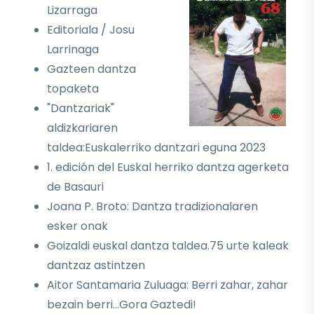
Lizarraga
Editoriala / Josu
Larrinaga
Gazteen dantza
topaketa
"Dantzariak"
aldizkariaren
taldea:Euskalerriko dantzari eguna 2023
1. edición del Euskal herriko dantza agerketa
de Basauri
Joana P. Broto: Dantza tradizionalaren
esker onak
Goizaldi euskal dantza taldea.75 urte kaleak
dantzaz astintzen
Aitor Santamaria Zuluaga: Berri zahar, zahar
bezain berri...Gora Gaztedi!