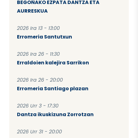
BEGOÑAKO EZPATA DANTZA ETA
AURRESKUA
2026 Ira 13 - 13:00
Erromeria Santutxun
2026 Ira 26 - 11:30
Erraldoien kalejira Sarrikon
2026 Ira 26 - 20:00
Erromeria Santiago plazan
2026 Urr 3 - 17:30
Dantza ikuskizuna Zorrotzan
2026 Urr 31 - 20:00