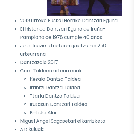
2018.urteko Euskal Herriko Dantzari Eguna
El historico Dantzari Eguna de Iruña-
Pamplona de 1978 cumple 40 años
Juan Inazio Iztuetaren jaiotzaren 250.
urteurrena
Dantzazale 2017
Gure Taldeen urteurrenak:
Kesala Dantza Taldea
Irrintzi Dantza Taldea
Ttarla Dantza Taldea
Irutasun Dantzari Taldea
Beti Jai Alai
Miguel Angel Sagasetari elkarrizketa
Artikuluak: