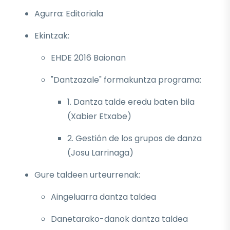
Agurra: Editoriala
Ekintzak:
EHDE 2016 Baionan
"Dantzazale" formakuntza programa:
1. Dantza talde eredu baten bila
(Xabier Etxabe)
2. Gestión de los grupos de danza
(Josu Larrinaga)
Gure taldeen urteurrenak:
Aingeluarra dantza taldea
Danetarako-danok dantza taldea