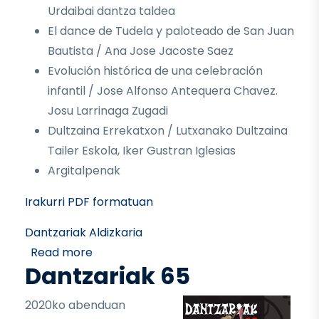
Urdaibai dantza taldea
El dance de Tudela y paloteado de San Juan
Bautista / Ana Jose Jacoste Saez
Evolución histórica de una celebración
infantil / Jose Alfonso Antequera Chavez.
Josu Larrinaga Zugadi
Dultzaina Errekatxon / Lutxanako Dultzaina
Tailer Eskola, Iker Gustran Iglesias
Argitalpenak
Irakurri PDF formatuan
Dantzariak Aldizkaria
about DANTZARIAK 66
Read more
Dantzariak 65
2020ko abenduan