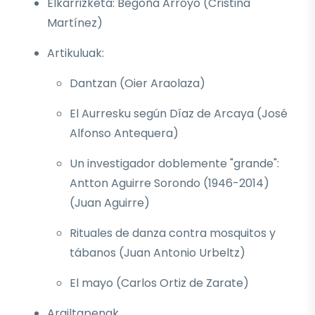
Elkarrizketa: Begoña Arroyo (Cristina
Martínez)
Artikuluak:
Dantzan (Oier Araolaza)
El Aurresku según Díaz de Arcaya (José
Alfonso Antequera)
Un investigador doblemente "grande":
Antton Aguirre Sorondo (1946-2014)
(Juan Aguirre)
Rituales de danza contra mosquitos y
tábanos (Juan Antonio Urbeltz)
El mayo (Carlos Ortiz de Zarate)
Argiltapenak