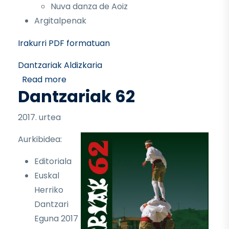
Nuva danza de Aoiz
Argitalpenak
Irakurri PDF formatuan
Dantzariak Aldizkaria
about Dantzariak 63
Read more
Dantzariak 62
2017. urtea
Aurkibidea:
Editoriala
Euskal
Herriko
Dantzari
Eguna 2017