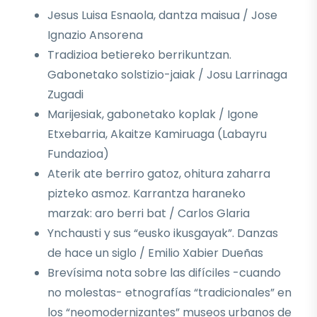
Jesus Luisa Esnaola, dantza maisua / Jose
Ignazio Ansorena
Tradizioa betiereko berrikuntzan.
Gabonetako solstizio-jaiak / Josu Larrinaga
Zugadi
Marijesiak, gabonetako koplak / Igone
Etxebarria, Akaitze Kamiruaga (Labayru
Fundazioa)
Aterik ate berriro gatoz, ohitura zaharra
pizteko asmoz. Karrantza haraneko
marzak: aro berri bat / Carlos Glaria
Ynchausti y sus “eusko ikusgayak”. Danzas
de hace un siglo / Emilio Xabier Dueñas
Brevísima nota sobre las difíciles -cuando
no molestas- etnografías “tradicionales” en
los “neomodernizantes” museos urbanos de