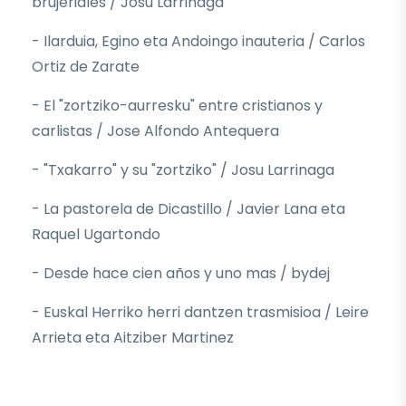
brujeriales / Josu Larrinaga
- Ilarduia, Egino eta Andoingo inauteria / Carlos
Ortiz de Zarate
- El "zortziko-aurresku" entre cristianos y
carlistas / Jose Alfondo Antequera
- "Txakarro" y su "zortziko" / Josu Larrinaga
- La pastorela de Dicastillo / Javier Lana eta
Raquel Ugartondo
- Desde hace cien años y uno mas / bydej
- Euskal Herriko herri dantzen trasmisioa / Leire
Arrieta eta Aitziber Martinez