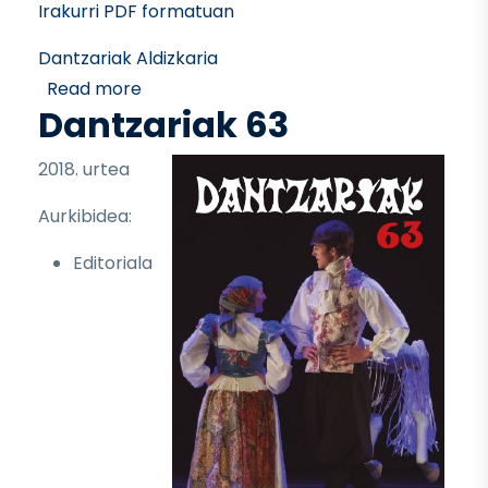
Irakurri PDF formatuan
Dantzariak Aldizkaria
about Dantzariak 64
Read more
Dantzariak 63
2018. urtea
Aurkibidea:
Editoriala