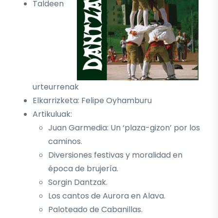
Taldeen
urteurrenak
Elkarrizketa: Felipe Oyhamburu
Artikuluak:
Juan Garmedia: Un ‘plaza-gizon’ por los
caminos.
Diversiones festivas y moralidad en
época de brujería.
Sorgin Dantzak.
Los cantos de Aurora en Alava.
Paloteado de Cabanillas.