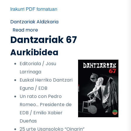
Irakurri PDF formatuan
Dantzariak Aldizkaria
about Dantzariak 68
Read more
Dantzariak 67
Aurkibidea
Editoriala / Josu
Larrinaga
Euskal Herriko Dantzari
Eguna / EDB
Un rato con Pedro
Romeo… Presidente de
EDB / Emilio Xabier
Dueñas
25 urte Usansoloko “Oinarin”