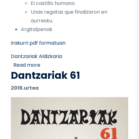
El castillo humano.
Unas regatas que finalizaron en
aurresku.
Argitalpenak
Irakurri pdf formatuan
Dantzariak Aldizkaria
about Dantzariak 62
Read more
Dantzariak 61
2016.urtea