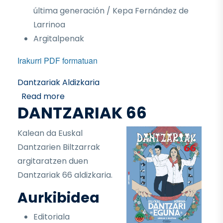
última generación / Kepa Fernández de
Larrinoa
Argitalpenak
Irakurri PDF formatuan
Dantzariak Aldizkaria
about Dantzariak 67
Read more
DANTZARIAK 66
Kalean da Euskal
Dantzarien Biltzarrak
argitaratzen duen
Dantzariak 66 aldizkaria.
Aurkibidea
Editoriala