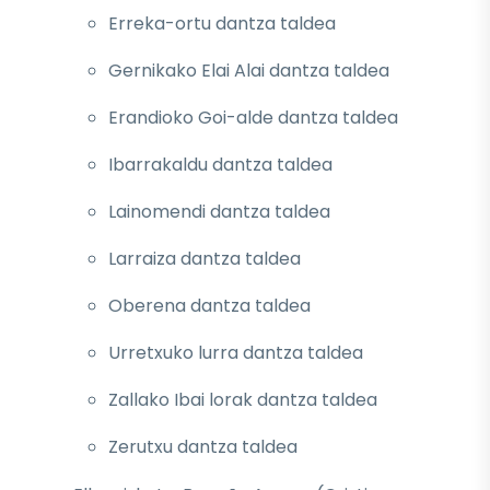
Erreka-ortu dantza taldea
Gernikako Elai Alai dantza taldea
Erandioko Goi-alde dantza taldea
Ibarrakaldu dantza taldea
Lainomendi dantza taldea
Larraiza dantza taldea
Oberena dantza taldea
Urretxuko lurra dantza taldea
Zallako Ibai lorak dantza taldea
Zerutxu dantza taldea