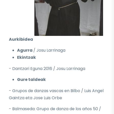
Aurkibidea
Agurra
/ Josu Larrinaga
Ekintzak
- Dantzari Eguna 2016 / Josu Larrinaga
Gure taldeak
- Grupos de danzas vascas en Bilbo / Luis Angel
Gaintza eta Jose Luis Orbe
- Balmaseda: Grupo de danza de los años 50 /