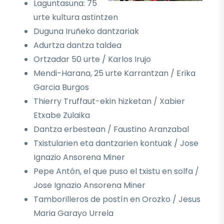
Laguntasuna: 75
urte kultura astintzen
Duguna Iruñeko dantzariak
Adurtza dantza taldea
Ortzadar 50 urte / Karlos Irujo
Mendi-Harana, 25 urte Karrantzan / Erika
Garcia Burgos
Thierry Truffaut-ekin hizketan / Xabier
Etxabe Zulaika
Dantza erbestean / Faustino Aranzabal
Txistularien eta dantzarien kontuak / Jose
Ignazio Ansorena Miner
Pepe Antón, el que puso el txistu en solfa /
Jose Ignazio Ansorena Miner
Tamborilleros de postín en Orozko / Jesus
Maria Garayo Urrela