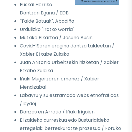
Euskal Herriko
Dantzari Eguna / EDB
"Talde Batuak", Abadiño
Urdulizko "Iratxo Gorria"
Mutxiko Elkartea / Josune Ausin
Covid-19aren eragina dantza taldeetan /
Xabier Etxabe Zulaika
Juan ANtonio Urbeltzekin hizketan / Xabier
Etxabe Zulaika
Iñaki Mugerzaren omenez / Xabier
Mendizabal
Labayru y su estramado webs etnofraficas
/ bydej
Danzas en Arratia / Iñaki Irigoien
Elizaldeko aurreskua edo Busturialdeko
erregelak: berreskuratze prozesua / Foruko