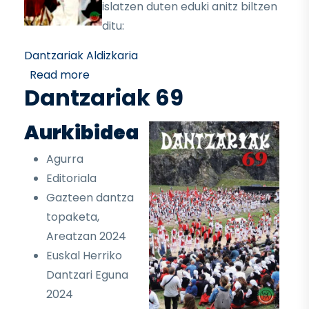
islatzen duten eduki anitz biltzen
ditu:
Dantzariak Aldizkaria
about Dantzariak 70
Read more
Dantzariak 69
Aurkibidea
Agurra
Editoriala
Gazteen dantza
topaketa,
Areatzan 2024
Euskal Herriko
Dantzari Eguna
2024