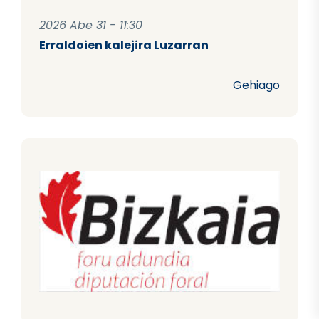
2026 Abe 31 - 11:30
Erraldoien kalejira Luzarran
Gehiago