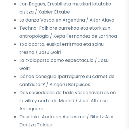
Jon Bagues, Eresbil eta musikari lotutako
bizitza / Xabier Etxabe
La danza Vasca en Argentina / Aitor Alava
Techno-Folklore aurrekoa eta etorkizun
antropologia / Kepa Fernandez de Larrinoa
Txalaparta, euskal erritmoa eta soinu
tresna / Josu Goiri
La txalaparta como espectaculo / Josu
Goiri
Dónde consiguio Iparraguirre su carnet de
cantautor? / Aingeru Berguices
Dos sociedades de baile vasconavarras en
la villa y corte de Madrid / José Alfonso
Antequera
Deustuko Andreen Aurreskua / Bihotz Alai
Dantza Taldea