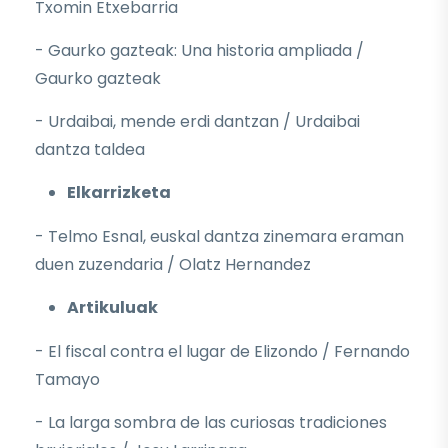
Txomin Etxebarria
- Gaurko gazteak: Una historia ampliada /
Gaurko gazteak
- Urdaibai, mende erdi dantzan / Urdaibai
dantza taldea
Elkarrizketa
- Telmo Esnal, euskal dantza zinemara eraman
duen zuzendaria / Olatz Hernandez
Artikuluak
- El fiscal contra el lugar de Elizondo / Fernando
Tamayo
- La larga sombra de las curiosas tradiciones