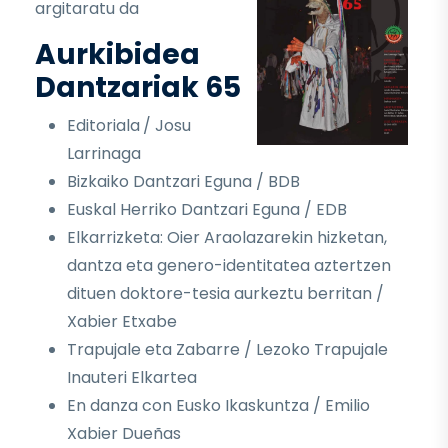
argitaratu da
Aurkibidea
Dantzariak 65
Editoriala
/ Josu
Larrinaga
Bizkaiko Dantzari Eguna / BDB
Euskal Herriko Dantzari Eguna / EDB
Elkarrizketa: Oier Araolazarekin hizketan,
dantza eta genero-identitatea aztertzen
dituen doktore-tesia aurkeztu berritan /
Xabier Etxabe
Trapujale eta Zabarre / Lezoko Trapujale
Inauteri Elkartea
En danza con Eusko Ikaskuntza / Emilio
Xabier Dueñas