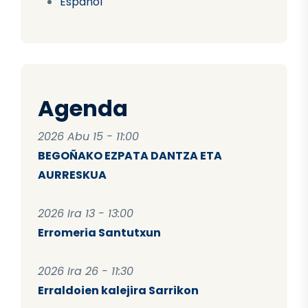
Español
Agenda
2026 Abu 15 - 11:00
BEGOÑAKO EZPATA DANTZA ETA
AURRESKUA
2026 Ira 13 - 13:00
Erromeria Santutxun
2026 Ira 26 - 11:30
Erraldoien kalejira Sarrikon