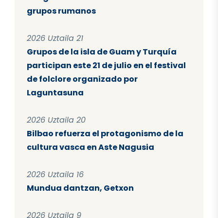
grupos rumanos
2026 Uztaila 21
Grupos de la isla de Guam y Turquía
participan este 21 de julio en el festival
de folclore organizado por
Laguntasuna
2026 Uztaila 20
Bilbao refuerza el protagonismo de la
cultura vasca en Aste Nagusia
2026 Uztaila 16
Mundua dantzan, Getxon
2026 Uztaila 9