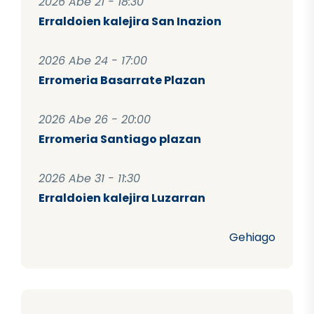
2026 Abe 21 - 18:30
Erraldoien kalejira San Inazion
2026 Abe 24 - 17:00
Erromeria Basarrate Plazan
2026 Abe 26 - 20:00
Erromeria Santiago plazan
2026 Abe 31 - 11:30
Erraldoien kalejira Luzarran
Gehiago