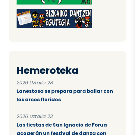
Hemeroteka
2026 Uztaila 28
Lanestosa se prepara para bailar con
los arcos floridos
2026 Uztaila 23
Las fiestas de San Ignacio de Forua
acogerán un festival de danza con