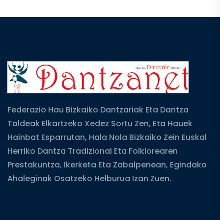
Federazio Hau Bizkaiko Dantzariak Eta Dantza
Taldeak Elkartzeko Xedez Sortu Zen, Eta Hauek
Hainbat Esparrutan, Hala Nola Bizkaiko Zein Euskal
Herriko Dantza Tradizional Eta Folklorearen
Prestakuntza, Ikerketa Eta Zabalpenean, Egindako
Ahaleginak Osatzeko Helburua Izan Zuen.