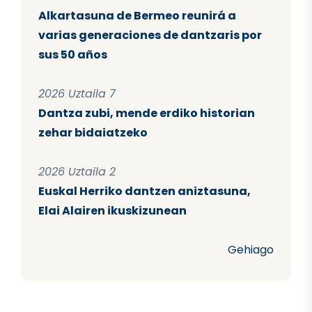
Alkartasuna de Bermeo reunirá a
varias generaciones de dantzaris por
sus 50 años
2026 Uztaila 7
Dantza zubi, mende erdiko historian
zehar bidaiatzeko
2026 Uztaila 2
Euskal Herriko dantzen aniztasuna,
Elai Alairen ikuskizunean
Gehiago