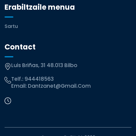
Erabiltzaile menua
Sartu
Contact
Luis Briñas, 31 48.013 Bilbo
Telf.:
944418563
Email:
Dantzanet@gmail.com