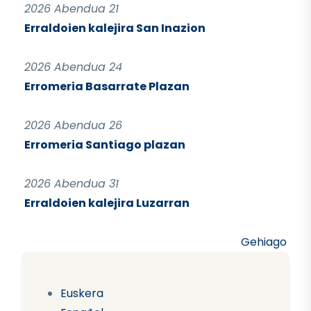
2026 Abendua 21
Erraldoien kalejira San Inazion
2026 Abendua 24
Erromeria Basarrate Plazan
2026 Abendua 26
Erromeria Santiago plazan
2026 Abendua 31
Erraldoien kalejira Luzarran
Gehiago
Euskera