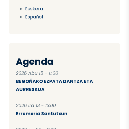
Euskera
Español
Agenda
2026 Abu 15 - 11:00
BEGOÑAKO EZPATA DANTZA ETA
AURRESKUA
2026 Ira 13 - 13:00
Erromeria Santutxun