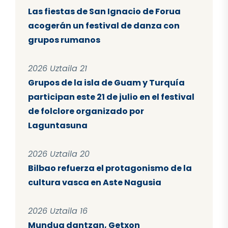
Las fiestas de San Ignacio de Forua
acogerán un festival de danza con
grupos rumanos
2026 Uztaila 21
Grupos de la isla de Guam y Turquía
participan este 21 de julio en el festival
de folclore organizado por
Laguntasuna
2026 Uztaila 20
Bilbao refuerza el protagonismo de la
cultura vasca en Aste Nagusia
2026 Uztaila 16
Mundua dantzan, Getxon