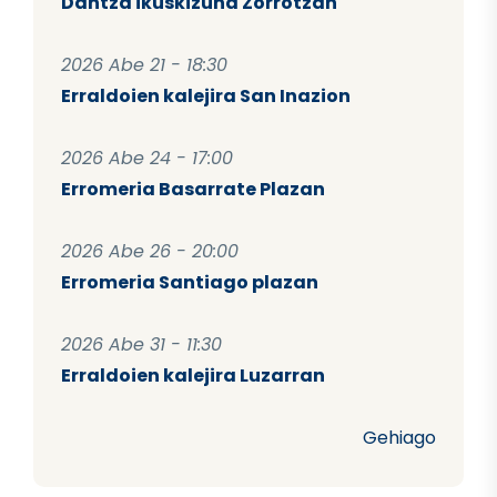
Dantza ikuskizuna Zorrotzan
2026 Abe 21 - 18:30
Erraldoien kalejira San Inazion
2026 Abe 24 - 17:00
Erromeria Basarrate Plazan
2026 Abe 26 - 20:00
Erromeria Santiago plazan
2026 Abe 31 - 11:30
Erraldoien kalejira Luzarran
Gehiago