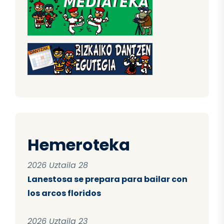
Hemeroteka
2026 Uztaila 28
Lanestosa se prepara para bailar con
los arcos floridos
2026 Uztaila 23