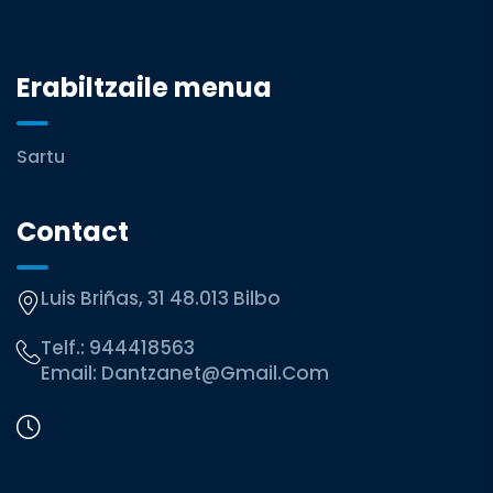
Erabiltzaile menua
Sartu
Contact
Luis Briñas, 31 48.013 Bilbo
Telf.:
944418563
Email:
Dantzanet@gmail.com