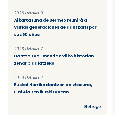
2026 Uztaila 9
Alkartasuna de Bermeo reunirá a
varias generaciones de dantzaris por
sus 50 años
2026 Uztaila 7
Dantza zubi, mende erdiko historian
zehar bidaiatzeko
2026 Uztaila 2
Euskal Herriko dantzen aniztasuna,
Elai Alairen ikuskizunean
Gehiago