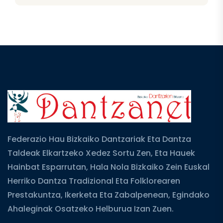
Federazio Hau Bizkaiko Dantzariak Eta Dantza
Taldeak Elkartzeko Xedez Sortu Zen, Eta Hauek
Hainbat Esparrutan, Hala Nola Bizkaiko Zein Euskal
Herriko Dantza Tradizional Eta Folklorearen
Prestakuntza, Ikerketa Eta Zabalpenean, Egindako
Ahaleginak Osatzeko Helburua Izan Zuen.