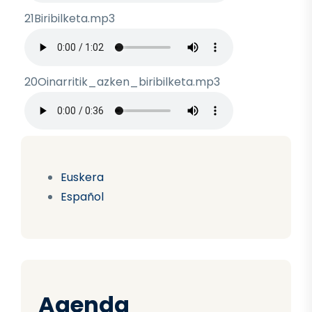
21Biribilketa.mp3
Archivo de audio
20Oinarritik_azken_biribilketa.mp3
Archivo de audio
Euskera
Español
Agenda