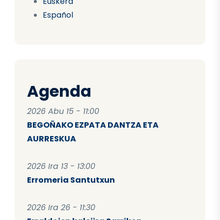
Euskera
Español
Agenda
2026 Abu 15 - 11:00
BEGOÑAKO EZPATA DANTZA ETA
AURRESKUA
2026 Ira 13 - 13:00
Erromeria Santutxun
2026 Ira 26 - 11:30