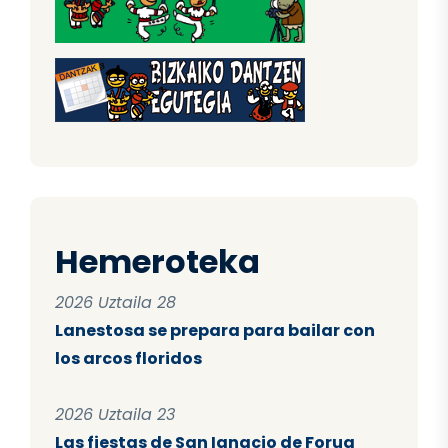
Hemeroteka
2026 Uztaila 28
Lanestosa se prepara para bailar con
los arcos floridos
2026 Uztaila 23
Las fiestas de San Ignacio de Forua