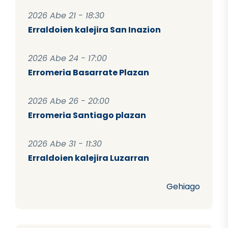
2026 Abe 21 - 18:30
Erraldoien kalejira San Inazion
2026 Abe 24 - 17:00
Erromeria Basarrate Plazan
2026 Abe 26 - 20:00
Erromeria Santiago plazan
2026 Abe 31 - 11:30
Erraldoien kalejira Luzarran
Gehiago