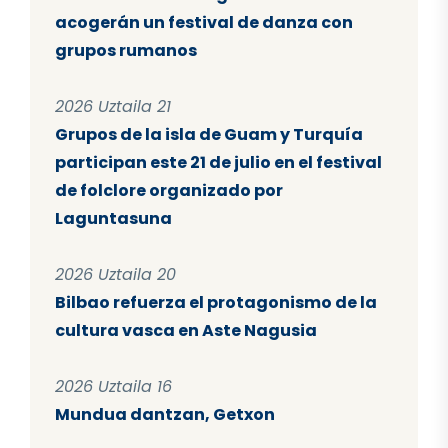
acogerán un festival de danza con
grupos rumanos
2026 Uztaila 21
Grupos de la isla de Guam y Turquía
participan este 21 de julio en el festival
de folclore organizado por
Laguntasuna
2026 Uztaila 20
Bilbao refuerza el protagonismo de la
cultura vasca en Aste Nagusia
2026 Uztaila 16
Mundua dantzan, Getxon