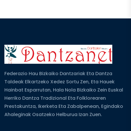
Federazio Hau Bizkaiko Dantzariak Eta Dantza
Taldeak Elkartzeko Xedez Sortu Zen, Eta Hauek
Hainbat Esparrutan, Hala Nola Bizkaiko Zein Euskal
Herriko Dantza Tradizional Eta Folklorearen
Prestakuntza, Ikerketa Eta Zabalpenean, Egindako
Ahaleginak Osatzeko Helburua Izan Zuen.