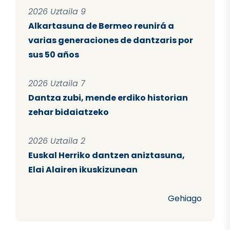
2026 Uztaila 9
Alkartasuna de Bermeo reunirá a
varias generaciones de dantzaris por
sus 50 años
2026 Uztaila 7
Dantza zubi, mende erdiko historian
zehar bidaiatzeko
2026 Uztaila 2
Euskal Herriko dantzen aniztasuna,
Elai Alairen ikuskizunean
Gehiago