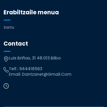
Erabiltzaile menua
Sartu
Contact
Luis Briñas, 31 48.013 Bilbo
Telf.:
944418563
Email:
Dantzanet@gmail.com