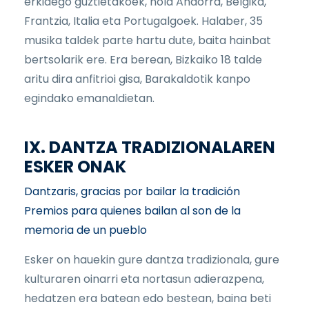
erkidego guztietakoek, nola Andorra, Belgika,
Frantzia, Italia eta Portugalgoek. Halaber, 35
musika taldek parte hartu dute, baita hainbat
bertsolarik ere. Era berean, Bizkaiko 18 talde
aritu dira anfitrioi gisa, Barakaldotik kanpo
egindako emanaldietan.
IX. DANTZA TRADIZIONALAREN
ESKER ONAK
Dantzaris, gracias por bailar la tradición
Premios para quienes bailan al son de la
memoria de un pueblo
Esker on hauekin gure dantza tradizionala, gure
kulturaren oinarri eta nortasun adierazpena,
hedatzen era batean edo bestean, baina beti