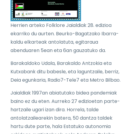
Herrien arteko Folklore Jaialdiak 28. edizioa
ekarriko du aurten. Beurko-Bagatzako Ibarra-
kaldu elkarteak antolatuta, egitaraua
abenduaren 5ean eta 6an gauzatuko da.
Barakaldoko Udala, Barakaldo Antzokia eta
Kutxabank ditu babesle, eta laguntzaile, berriz,
Deia egunkaria, Radio7-Tele7 eta Metro Bilbao.
Jaialdiak 1997an abiatutako bidea pandemiak
baino ez du eten. Aurreko 27 edizioetan parte-
hartzaile ugari izan dira. Horrela, talde
antolatzailearekin batera, 50 dantza taldek
hartu dute parte, hala Estatuko autonomia