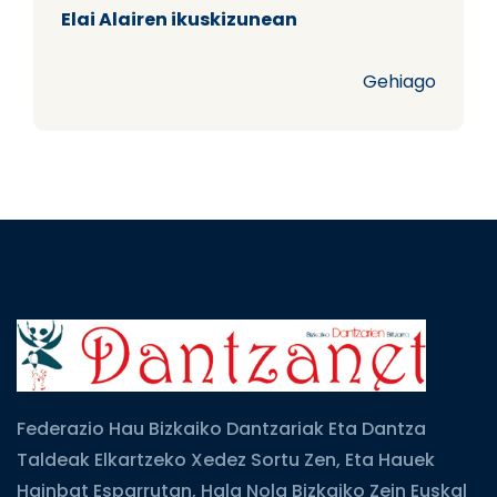
Elai Alairen ikuskizunean
Gehiago
Federazio Hau Bizkaiko Dantzariak Eta Dantza
Taldeak Elkartzeko Xedez Sortu Zen, Eta Hauek
Hainbat Esparrutan, Hala Nola Bizkaiko Zein Euskal