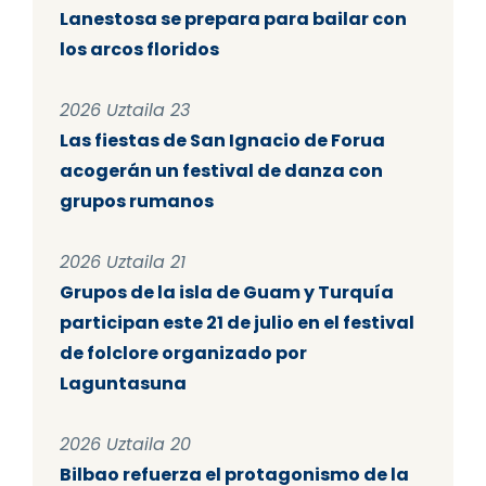
Lanestosa se prepara para bailar con
los arcos floridos
2026 Uztaila 23
Las fiestas de San Ignacio de Forua
acogerán un festival de danza con
grupos rumanos
2026 Uztaila 21
Grupos de la isla de Guam y Turquía
participan este 21 de julio en el festival
de folclore organizado por
Laguntasuna
2026 Uztaila 20
Bilbao refuerza el protagonismo de la