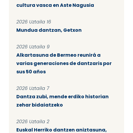
cultura vasca en Aste Nagusia
2026 Uztaila 16
Mundua dantzan, Getxon
2026 Uztaila 9
Alkartasuna de Bermeo reunirá a
varias generaciones de dantzaris por
sus 50 años
2026 Uztaila 7
Dantza zubi, mende erdiko historian
zehar bidaiatzeko
2026 Uztaila 2
Euskal Herriko dantzen aniztasuna,