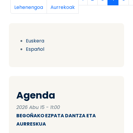
Lehenengoa
Aurrekoak
Euskera
Español
Agenda
2026 Abu 15 - 11:00
BEGOÑAKO EZPATA DANTZA ETA
AURRESKUA