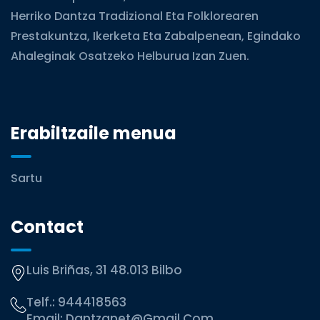
Herriko Dantza Tradizional Eta Folklorearen
Prestakuntza, Ikerketa Eta Zabalpenean, Egindako
Ahaleginak Osatzeko Helburua Izan Zuen.
Erabiltzaile menua
Sartu
Contact
Luis Briñas, 31 48.013 Bilbo
Telf.:
944418563
Email:
Dantzanet@gmail.com