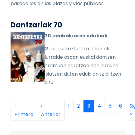
pasacalles en las plazas y vías públicas.
Dantzariak 70
70. zenbakiaren edukiak
Gaur aurkeztutako edizioak
lurralde osoan euskal dantzen
eremuan garatzen den jarduna
islatzen duten eduki anitz biltzen
ditu:
Paginación
Primera página
Página anterior
Página
Página
Página actual
Página
Página
Página
Si
«
‹
1
2
3
4
5
6
Si
Primero
Anterior
>