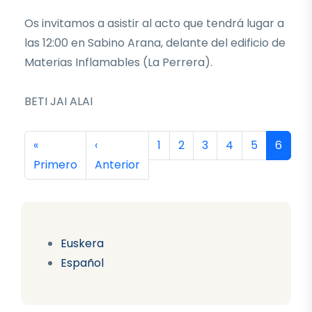
Os invitamos a asistir al acto que tendrá lugar a
las 12:00 en Sabino Arana, delante del edificio de
Materias Inflamables (La Perrera).
BETI JAI ALAI
Paginación
Primera página
Página anterior
Página
Página
Página
Página
Página
Página
«
‹
1
2
3
4
5
6
Primero
Anterior
Euskera
Español