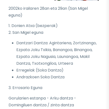
2002ko irailaren 28an eta 29an (San Migel
eguna)
1. Donien Atxa (bezperak)
2. San Migel eguna
Dantzari Dantza: Agintariena, Zortzinango,
Ezpata Joku Txikia, Banangoa, Binangoa,
Ezpata Joku Nagusia, Launangoa, Makil
Dantza, Txotxongiloa, Urteera
Erregelak (Soka Dantza)
Andrazkoen Soka Dantza
3. Errosario Eguna
Gorularien estanpa - Arku dantza -
Domingiluen dantza / zinta dantza