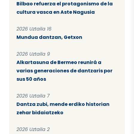
Bilbao refuerza el protagonismo de la
cultura vasca en Aste Nagusia
2026 Uztaila 16
Mundua dantzan, Getxon
2026 Uztaila 9
Alkartasuna de Bermeo reunirá a
varias generaciones de dantzaris por
sus 50 años
2026 Uztaila 7
Dantza zubi, mende erdiko historian
zehar bidaiatzeko
2026 Uztaila 2