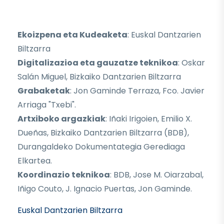
Ekoizpena eta Kudeaketa
: Euskal Dantzarien
Biltzarra
Digitalizazioa eta gauzatze teknikoa
: Oskar
Salán Miguel, Bizkaiko Dantzarien Biltzarra
Grabaketak
: Jon Gaminde Terraza, Fco. Javier
Arriaga "Txebi".
Artxiboko argazkiak
: Iñaki Irigoien, Emilio X.
Dueñas, Bizkaiko Dantzarien Biltzarra (BDB),
Durangaldeko Dokumentategia Gerediaga
Elkartea.
Koordinazio teknikoa
: BDB, Jose M. Oiarzabal,
Iñigo Couto, J. Ignacio Puertas, Jon Gaminde.
Euskal Dantzarien Biltzarra