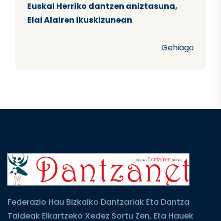
Euskal Herriko dantzen aniztasuna,
Elai Alairen ikuskizunean
Gehiago
Federazio Hau Bizkaiko Dantzariak Eta Dantza
Taldeak Elkartzeko Xedez Sortu Zen, Eta Hauek