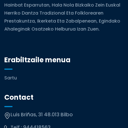
Hainbat Esparrutan, Hala Nola Bizkaiko Zein Euskal
Herriko Dantza Tradizional Eta Folklorearen
Prestakuntza, Ikerketa Eta Zabalpenean, Egindako
Ahaleginak Osatzeko Helburua Izan Zuen.
Erabiltzaile menua
Sartu
Contact
Luis Briñas, 31 48.013 Bilbo
Telf.:
944418563