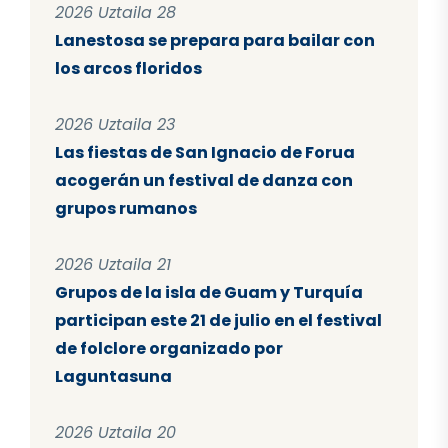
2026 Uztaila 28
Lanestosa se prepara para bailar con
los arcos floridos
2026 Uztaila 23
Las fiestas de San Ignacio de Forua
acogerán un festival de danza con
grupos rumanos
2026 Uztaila 21
Grupos de la isla de Guam y Turquía
participan este 21 de julio en el festival
de folclore organizado por
Laguntasuna
2026 Uztaila 20