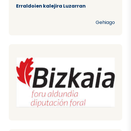
Erraldoien kalejira Luzarran
Gehiago