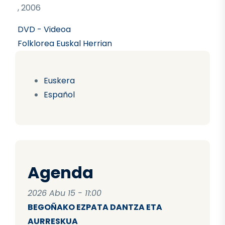
, 2006
DVD - Videoa
Folklorea Euskal Herrian
Euskera
Español
Agenda
2026 Abu 15 - 11:00
BEGOÑAKO EZPATA DANTZA ETA
AURRESKUA