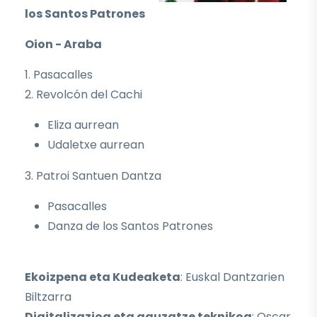
los Santos Patrones
Oion - Araba
1. Pasacalles
2. Revolcón del Cachi
Eliza aurrean
Udaletxe aurrean
3. Patroi Santuen Dantza
Pasacalles
Danza de los Santos Patrones
Ekoizpena eta Kudeaketa
: Euskal Dantzarien
Biltzarra
Digitalizazioa eta gauzatze teknikoa
: Oscar