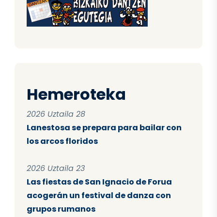
Hemeroteka
2026 Uztaila 28
Lanestosa se prepara para bailar con
los arcos floridos
2026 Uztaila 23
Las fiestas de San Ignacio de Forua
acogerán un festival de danza con
grupos rumanos