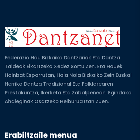
Federazio Hau Bizkaiko Dantzariak Eta Dantza
Taldeak Elkartzeko Xedez Sortu Zen, Eta Hauek
Hainbat Esparrutan, Hala Nola Bizkaiko Zein Euskal
Herriko Dantza Tradizional Eta Folklorearen
Prestakuntza, Ikerketa Eta Zabalpenean, Egindako
Ahaleginak Osatzeko Helburua Izan Zuen.
Erabiltzaile menua