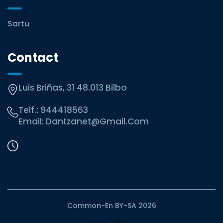
Sartu
Contact
Luis Briñas, 31 48.013 Bilbo
Telf.:
944418563
Email:
Dantzanet@gmail.com
Common-En BY-SA 2026