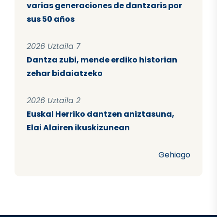
varias generaciones de dantzaris por
sus 50 años
2026 Uztaila 7
Dantza zubi, mende erdiko historian
zehar bidaiatzeko
2026 Uztaila 2
Euskal Herriko dantzen aniztasuna,
Elai Alairen ikuskizunean
Gehiago