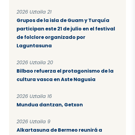
2026 Uztaila 21
Grupos de la isla de Guam y Turquía
participan este 21 de julio en el festival
de folclore organizado por
Laguntasuna
2026 Uztaila 20
Bilbao refuerza el protagonismo de la
cultura vasca en Aste Nagusia
2026 Uztaila 16
Mundua dantzan, Getxon
2026 Uztaila 9
Alkartasuna de Bermeo reunirá a