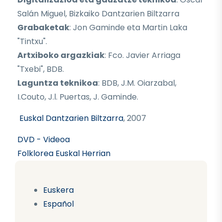
Salán Miguel, Bizkaiko Dantzarien Biltzarra
Grabaketak
: Jon Gaminde eta Martin Laka
"Tintxu".
Artxiboko argazkiak
: Fco. Javier Arriaga
"Txebi", BDB.
Laguntza teknikoa
: BDB, J.M. Oiarzabal,
I.Couto, J.l. Puertas, J. Gaminde.
Euskal Dantzarien Biltzarra
, 2007
DVD - Videoa
Folklorea Euskal Herrian
Euskera
Español